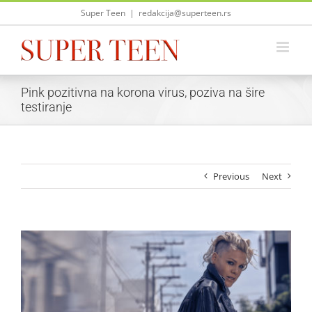
Skip
Super Teen
|
redakcija@superteen.rs
to
content
Pink pozitivna na korona virus, poziva na šire
testiranje
Previous
Next
View
Larger
Image