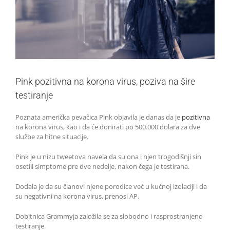
Pink pozitivna na korona virus, poziva na šire
testiranje
Poznata američka pevačica Pink objavila je danas da je
pozitivna
na korona virus, kao i da će donirati po 500.000 dolara za dve
službe za hitne situacije.
Pink je u nizu tweetova navela da su ona i njen trogodišnji sin
osetili simptome pre dve nedelje, nakon čega je testirana.
Dodala je da su članovi njene porodice već u kućnoj izolaciji i da
su negativni na korona virus, prenosi AP.
Dobitnica Grammyja založila se za slobodno i rasprostranjeno
testiranje.