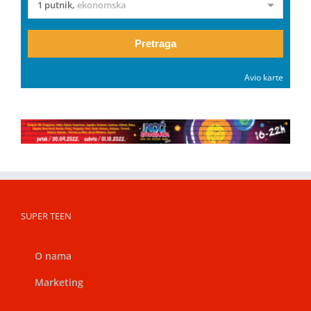
1 putnik
,
ekonomska
Pretraga
Avio karte
SUPER TEEN
O nama
Marketing