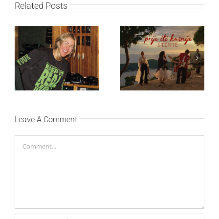
Related Posts
Ellie Goulding otkriva
Silente objavio novi
nežniju stranu novim
singl “Prije ili kasnije”
singlom „4 Seasons“
Leave A Comment
Comment