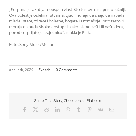
„Potpuna je lakrdija i neuspeh vlasti što testovi nisu pristupačniji,
Ova bolest je ozbiljna i stvarna. Ljudi moraju da znaju da napada
mlade i stare, zdrave i bolesne, bogate i siromašnje. Zato testovi
moraju da budu široko dostupni, kako bismo zaštitili našu decu,
porodice, prijatelje i zajednicu“, istakla je Pink.
Foto: Sony Music/Menart
april 4th, 2020
|
Zvezde
|
0 Comments
Share This Story, Choose Your Platform!
Facebook
X
Reddit
LinkedIn
WhatsApp
Tumblr
Pinterest
Vk
Email