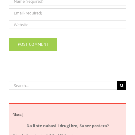
Search
for:
Glasaj
Da li ste nabavili drugi broj Super postera?