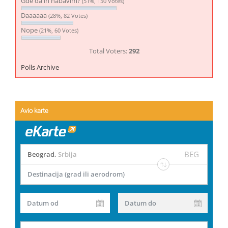
Gde da ih nabavim?
(51%, 150 Votes)
Daaaaaa
(28%, 82 Votes)
Nope
(21%, 60 Votes)
Total Voters:
292
Polls Archive
Avio karte
BEG
Beograd
,
Srbija
Destinacija (grad ili aerodrom)
Datum od
Datum do