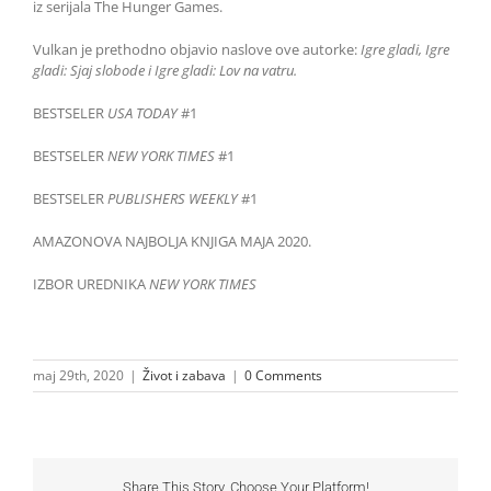
iz serijala The Hunger Games.
Vulkan je prethodno objavio naslove ove autorke:
Igre gladi, Igre
gladi: Sjaj slobode i Igre gladi: Lov na vatru.
BESTSELER
USA TODAY
#1
BESTSELER
NEW YORK TIMES
#1
BESTSELER
PUBLISHERS WEEKLY
#1
AMAZONOVA NAJBOLJA KNJIGA MAJA 2020.
IZBOR UREDNIKA
NEW YORK TIMES
maj 29th, 2020
|
Život i zabava
|
0 Comments
Share This Story, Choose Your Platform!