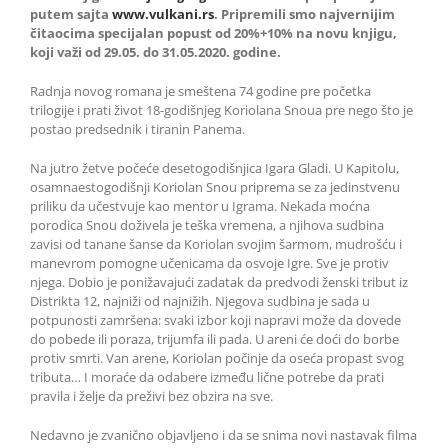
putem sajta
www.vulkani.rs
. Pripremili smo najvernijim
čitaocima specijalan popust od 20%+10% na novu knjigu,
koji važi od 29.05. do 31.05.2020. godine.
Radnja novog romana je smeštena 74 godine pre početka
trilogije i prati život 18-godišnjeg Koriolana Snoua pre nego što je
postao predsednik i tiranin Panema.
Na jutro žetve počeće desetogodišnjica Igara Gladi. U Kapitolu,
osamnaestogodišnji Koriolan Snou priprema se za jedinstvenu
priliku da učestvuje kao mentor u Igrama. Nekada moćna
porodica Snou doživela je teška vremena, a njihova sudbina
zavisi od tanane šanse da Koriolan svojim šarmom, mudrošću i
manevrom pomogne učenicama da osvoje Igre. Sve je protiv
njega. Dobio je ponižavajući zadatak da predvodi ženski tribut iz
Distrikta 12, najniži od najnižih. Njegova sudbina je sada u
potpunosti zamršena: svaki izbor koji napravi može da dovede
do pobede ili poraza, trijumfa ili pada. U areni će doći do borbe
protiv smrti. Van arene, Koriolan počinje da oseća propast svog
tributa… I moraće da odabere između lične potrebe da prati
pravila i želje da preživi bez obzira na sve.
Nedavno je zvanično objavljeno i da se snima novi nastavak filma