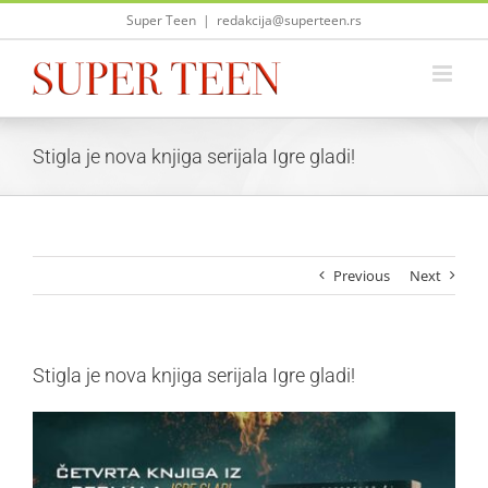
Skip
Super Teen
|
redakcija@superteen.rs
to
content
Stigla je nova knjiga serijala Igre gladi!
Previous
Next
Stigla je nova knjiga serijala Igre gladi!