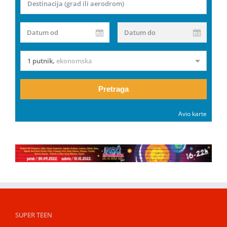
Destinacija (grad ili aerodrom)
Datum od
Datum do
1 putnik
,
ekonomska
Pretraga
Avio karte
SUPER TEEN