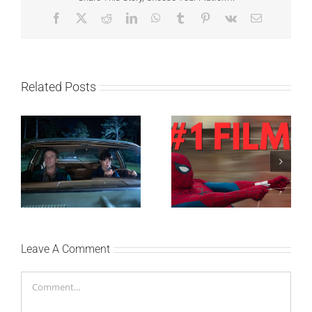
Facebook
X
Reddit
LinkedIn
WhatsApp
Tumblr
Pinterest
Vk
Email
Related Posts
SF NIGHT: POSLEDNJI
Najuspešnije otvaranje
DANI ULICE
studijskog filma u Srbiji:
HRASTOVA u Concept
Spajdermen: Novi dan
Cinema i CineStar
oborio rekord već prvog
bioskopima 12. avgusta
vikenda
Leave A Comment
Comment