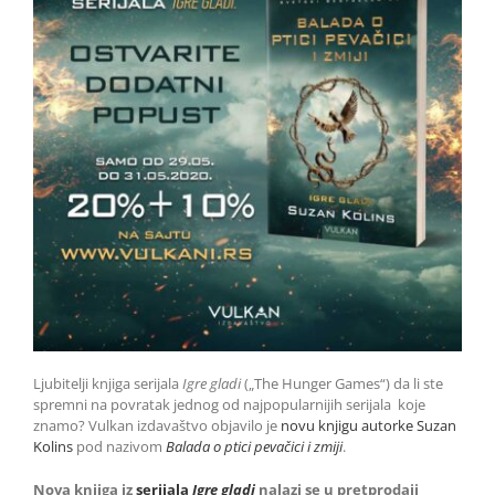
Ljubitelji knjiga serijala
Igre gladi
(„The Hunger Games“) da li ste
spremni na povratak jednog od najpopularnijih serijala koje
znamo? Vulkan izdavaštvo objavilo je
novu knjigu autorke
Suzan
Kolins
pod nazivom
Balada o ptici pevačici i zmiji
.
Nova knjiga iz
serijala
Igre gladi
nalazi se u pretprodaji