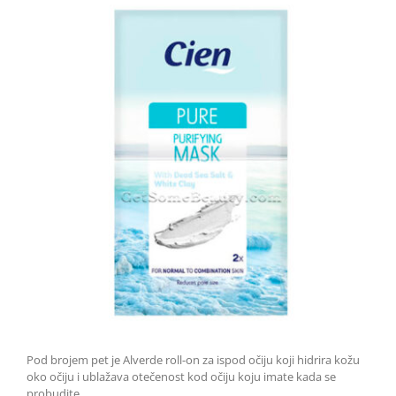
Pod brojem pet je Alverde roll-on za ispod očiju koji hidrira kožu
oko očiju i ublažava otečenost kod očiju koju imate kada se
probudite.