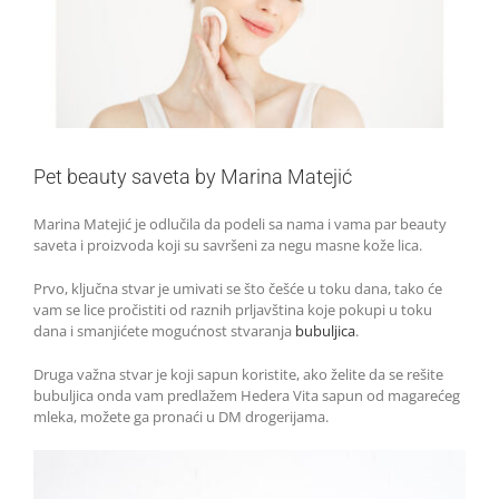
Pet beauty saveta by Marina Matejić
Marina Matejić je odlučila da podeli sa nama i vama par beauty
saveta i proizvoda koji su savršeni za negu masne kože lica.
Prvo, ključna stvar je umivati se što češće u toku dana, tako će
vam se lice pročistiti od raznih prljavština koje pokupi u toku
dana i smanjićete mogućnost stvaranja
bubuljica
.
Druga važna stvar je koji sapun koristite, ako želite da se rešite
bubuljica onda vam predlažem Hedera Vita sapun od magarećeg
mleka, možete ga pronaći u DM drogerijama.