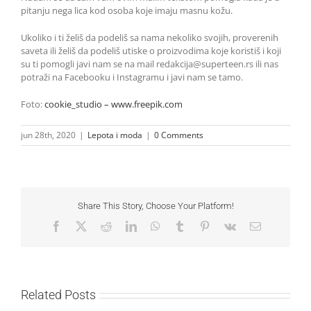
pitanju nega lica kod osoba koje imaju masnu kožu.
Ukoliko i ti želiš da podeliš sa nama nekoliko svojih, proverenih
saveta ili želiš da podeliš utiske o proizvodima koje koristiš i koji
su ti pomogli javi nam se na mail redakcija@superteen.rs ili nas
potraži na Facebooku i Instagramu i javi nam se tamo.
Foto:
cookie_studio – www.freepik.com
jun 28th, 2020
|
Lepota i moda
|
0 Comments
Share This Story, Choose Your Platform!
Facebook
X
Reddit
LinkedIn
WhatsApp
Tumblr
Pinterest
Vk
Email
Related Posts