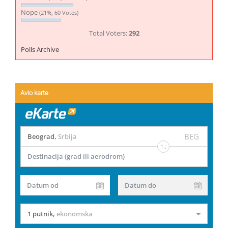
Nope
(21%, 60 Votes)
Total Voters:
292
Polls Archive
Avio karte
BEG
Beograd
,
Srbija
Destinacija (grad ili aerodrom)
Datum od
Datum do
1 putnik
,
ekonomska