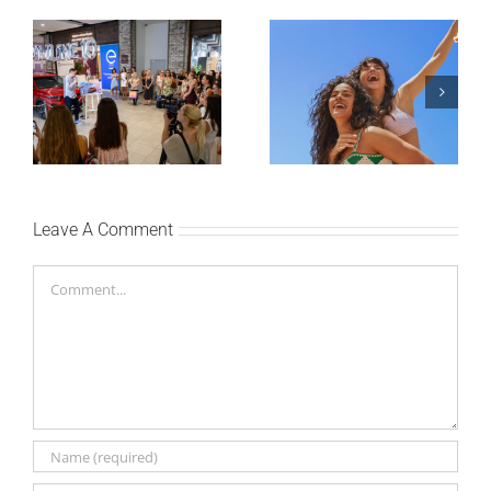
Lilly Drogerie proslavile
10. online rođendan,
Leto menja naše navike
uručile automobil
– vreme je da
Citroën C3 i najavile
promenite i beauty
saradnju sa
rutinu
šampionkom Andreom
Bokan
Leave A Comment
Comment