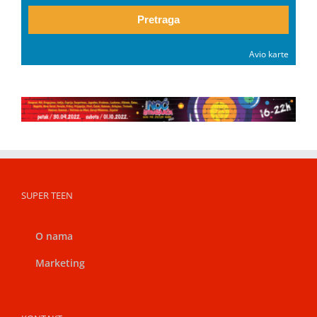
Pretraga
Avio karte
SUPER TEEN
O nama
Marketing