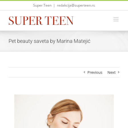
Skip
Super Teen
|
redakcija@superteen.rs
to
content
Pet beauty saveta by Marina Matejić
Previous
Next
View
Larger
Image