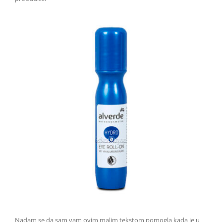
Nadam se da sam vam ovim malim tekstom pomogla kada je u