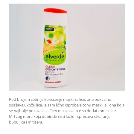
Pod brojem četiri je korišćenje maski za lice, one bukvalno
spašavajukožu lica, ja sam lično isprobala tonu maski, ali ona koja
se najbolje pokazala je Cien maska za lice sa dodatkom soli iz
Mrtvog mora koja dubinski čisti kožu i sprečava stvaranje
bubuljica i mitisera.