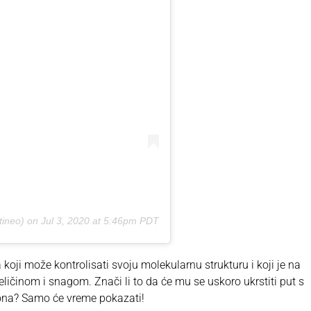
ineo) on
Jul 3, 2020 at 5:46pm PDT
koji može kontrolisati svoju molekularnu strukturu i koji je na
ličinom i snagom. Znači li to da će mu se uskoro ukrstiti put s
sona? Samo će vreme pokazati!