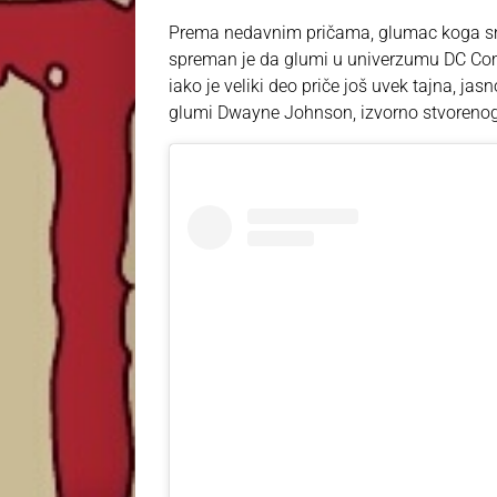
Prema nedavnim pričama, glumac koga sm
spreman je da glumi u univerzumu DC Comi
iako je veliki deo priče još uvek tajna, jas
glumi Dwayne Johnson, izvorno stvoreno