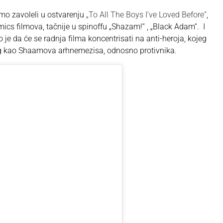
o zavoleli u ostvarenju
„To All The Boys I’ve Loved Before“
,
cs filmova, tačnije u spinoffu „Shazam!“ , „Black Adam“. I
no je da će se radnja filma koncentrisati na anti-heroja, kojeg
g kao Shaamova arhnemezisa, odnosno protivnika.