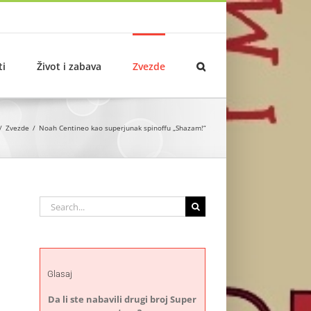
ti
Život i zabava
Zvezde
Zvezde
Noah Centineo kao superjunak spinoffu „Shazam!“
Search
for:
Glasaj
Da li ste nabavili drugi broj Super