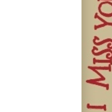
il
Karol G
objavila singl
„Matadora“ i
Silente
Ariana Grande
najavila novi
objavio novi
objavila osmi
album „No Me
singl “Prije ili
studijski
Arrepiento de
kasnije”
album „petal“