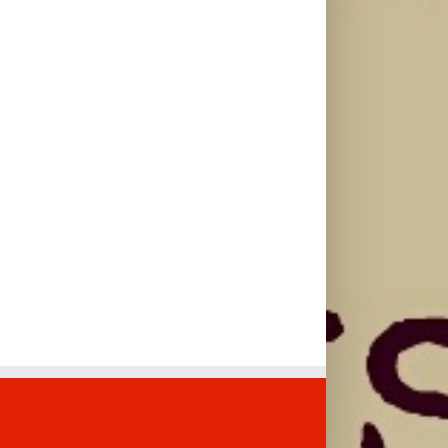
Sentir Tanto“
koji stiže 7.
avgusta