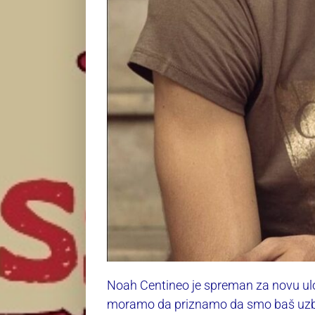
Noah Centineo je spreman za novu ulog
moramo da priznamo da smo baš uzbuđ