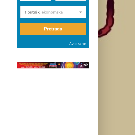
1 putnik
,
ekonomska
Pretraga
Avio karte