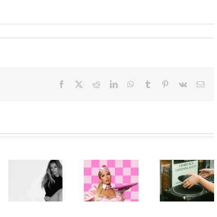
Facebook
X
Reddit
LinkedIn
WhatsApp
Tumblr
Pinterest
Vk
Ema
Beograd
Paris Hilton
među prvim
Karol G
ponovo u ulozi
stanicama
objavila singl
„Gloss Boss“
nove ere
„Matadora“ i
u kampanji
Charli xcx:
najavila novi
NYX
Objavljen
album „No Me
Professional
album „Music,
Arrepiento de
Makeup „If
Fashion, Film“