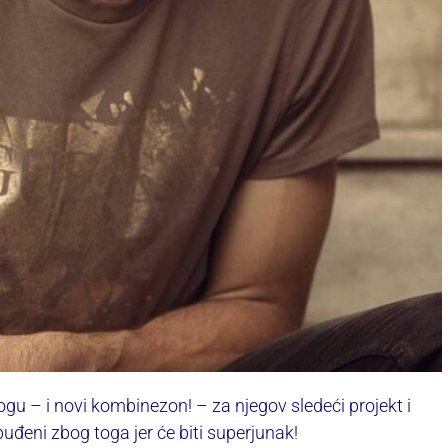
u – i novi kombinezon! – za njegov sledeći projekt i
eni zbog toga jer će biti superjunak!