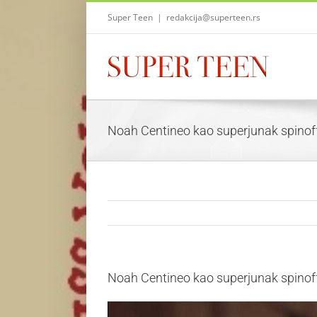
Skip
Super Teen
|
redakcija@superteen.rs
to
content
Noah Centineo kao superjunak spinof
Noah Centineo kao superjunak spinof