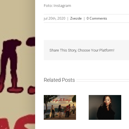
Foto: Instagram
jul 20th, 2020
|
Zvezde
|
0 Comments
Share This Story, Choose Your Platform!
Related Posts
Silente
Ariana Grande
objavio novi
objavila osmi
singl “Prije ili
studijski
kasnije”
album „petal“