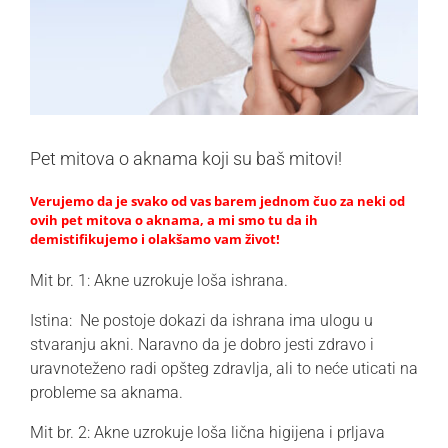
Pet mitova o aknama koji su baš mitovi!
Verujemo da je svako od vas barem jednom čuo za neki od
ovih pet mitova o aknama, a mi smo tu da ih
demistifikujemo i olakšamo vam život!
Mit br. 1: Akne uzrokuje loša ishrana.
Istina:
Ne postoje dokazi da ishrana ima ulogu u
stvaranju akni. Naravno da je dobro jesti zdravo i
uravnoteženo radi opšteg zdravlja, ali to neće uticati na
probleme sa aknama.
Mit br. 2: Akne uzrokuje loša lična higijena i prljava