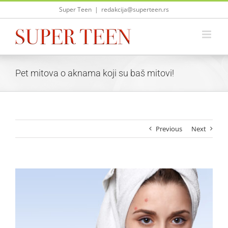
Skip
Super Teen
|
redakcija@superteen.rs
to
content
Pet mitova o aknama koji su baš mitovi!
Previous
Next
View
Larger
Image