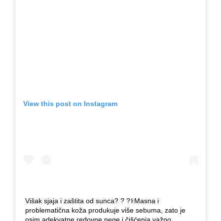
View this post on Instagram
Višak sjaja i zaštita od sunca? ? ?‍⚕️Masna i
problematična koža produkuje više sebuma, zato je
osim adekvatne redovne nege i čišćenja važno