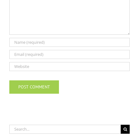
Search
for: