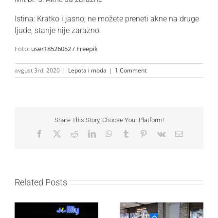
Istina:
Kratko i jasno; ne možete preneti akne na druge
ljude, stanje nije zarazno.
Foto:
user18526052 / Freepik
avgust 3rd, 2020
|
Lepota i moda
|
1 Comment
Share This Story, Choose Your Platform!
Facebook
X
Reddit
LinkedIn
WhatsApp
Tumblr
Pinterest
Vk
Email
Related Posts
Lilly Drogerie proslavile