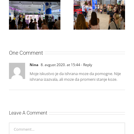
Lilly Drogerie i L’Oréal
10. online rođendan,
Paris Elseve na
uručile automobil
Festivalu nege kose
Citroën C3 i najavile
predstavili Collagen
saradnju sa
Lifter liniju i popuste do
šampionkom Andreom
30 odsto
Bokan
One Comment
Nina
8. avgust 2020. at 15:44
- Reply
Moje iskustvo je da ishrana moze da pomogne. Nije
ishrana izazvala, ali moze da promeni stanje koze.
Leave A Comment
Comment