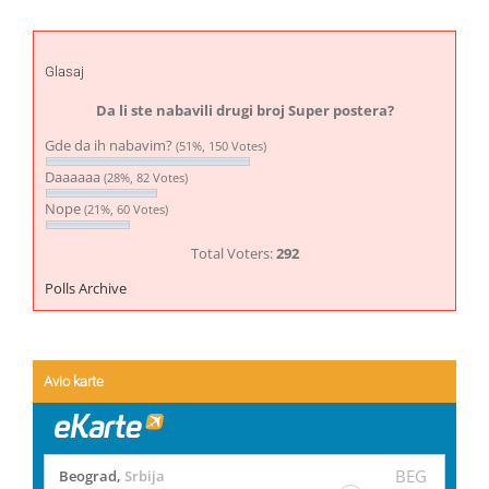
Glasaj
Da li ste nabavili drugi broj Super postera?
Gde da ih nabavim?
(51%, 150 Votes)
Daaaaaa
(28%, 82 Votes)
Nope
(21%, 60 Votes)
Total Voters:
292
Polls Archive
Avio karte
BEG
Beograd
,
Srbija