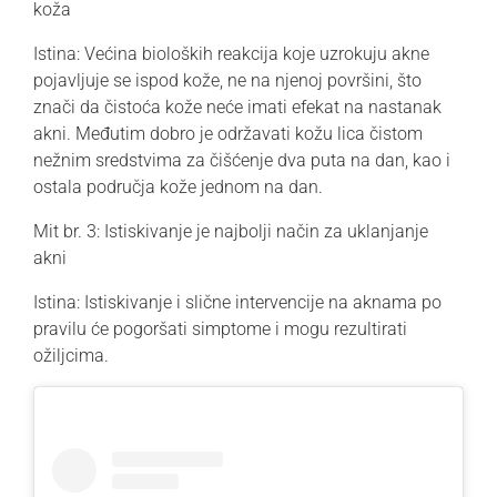
koža
Istina:
Većina bioloških reakcija koje uzrokuju akne
pojavljuje se ispod kože, ne na njenoj površini, što
znači da čistoća kože neće imati efekat na nastanak
akni. Međutim dobro je održavati kožu lica čistom
nežnim sredstvima za čišćenje dva puta na dan, kao i
ostala područja kože jednom na dan.
Mit br. 3: Istiskivanje je najbolji način za uklanjanje
akni
Istina
: Istiskivanje i slične intervencije na aknama po
pravilu će pogoršati simptome i mogu rezultirati
ožiljcima.