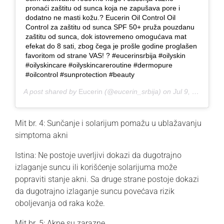
pronaći zaštitu od sunca koja ne zapušava pore i
dodatno ne masti kožu.? Eucerin Oil Control Oil
Control za zaštitu od sunca SPF 50+ pruža pouzdanu
zaštitu od sunca, dok istovremeno omogućava mat
efekat do 8 sati, zbog čega je prošle godine proglašen
favoritom od strane VAS! ? #eucerinsrbija #oilyskin
#oilyskincare #oilyskincareroutine #dermopure
#oilcontrol #sunprotection #beauty
A post shared by
Eucerin
(@eucerin_srbija) on
Jul 9, 2020 at 12:52am PDT
Mit br. 4: Sunčanje i solarijum pomažu u ublažavanju
simptoma akni
Istina:
Ne postoje uverljivi dokazi da dugotrajno
izlaganje suncu ili korišćenje solarijuma može
popraviti stanje akni. Sa druge strane postoje dokazi
da dugotrajno izlaganje suncu povećava rizik
oboljevanja od raka kože.
Mit br. 5: Akne su zarazne