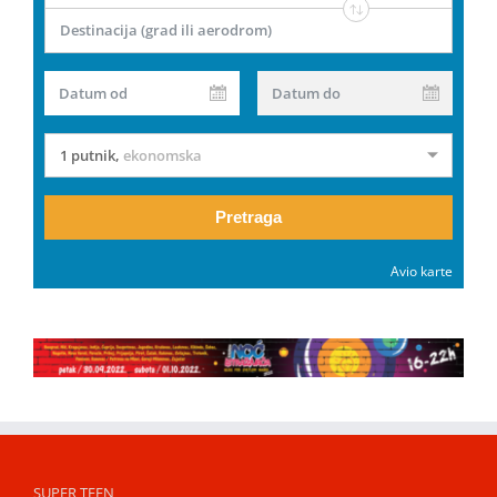
Destinacija (grad ili aerodrom)
Datum od
Datum do
1 putnik
,
ekonomska
Pretraga
Avio karte
SUPER TEEN