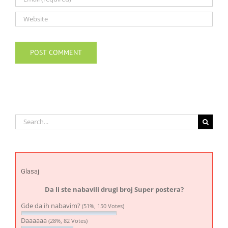
Search
for:
Glasaj
Da li ste nabavili drugi broj Super postera?
Gde da ih nabavim?
(51%, 150 Votes)
Daaaaaa
(28%, 82 Votes)