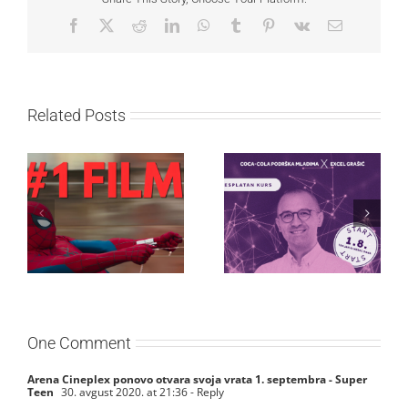
Facebook
X
Reddit
LinkedIn
WhatsApp
Tumblr
Pinterest
Vk
Email
Related Posts
Najuspešnije otvaranje
Priključi se besplatnoj
studijskog filma u Srbiji:
regionalnoj AI edukaciji
Spajdermen: Novi dan
i nauči kako da
oborio rekord već prvog
veštačku inteligenciju
vikenda
primeniš u praksi
One Comment
Arena Cineplex ponovo otvara svoja vrata 1. septembra - Super
Teen
30. avgust 2020. at 21:36
- Reply