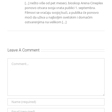
[…] nešto više od pet meseci, bioskop Arena Cineplex
ponovo otvara svoja vrata publici 1. septembra.
Filmovi se vraćaju svojoj kući, a publika će ponovo
moći da uživa u najboljim svetskim i domaćim
ostvarenjima na velikom […]
Leave A Comment
Comment