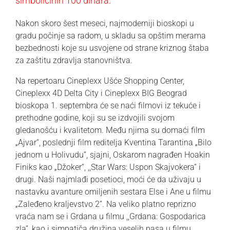
simboličinih 100 dinara.
Nakon skoro šest meseci, najmoderniji bioskopi u
gradu počinje sa radom, u skladu sa opštim merama
bezbednosti koje su usvojene od strane kriznog štaba
za zaštitu zdravlja stanovništva.
Na repertoaru Cineplexx Ušće Shopping Center,
Cineplexx 4D Delta City i Cineplexx BIG Beograd
bioskopa 1. septembra će se naći filmovi iz tekuće i
prethodne godine, koji su se izdvojili svojom
gledanošću i kvalitetom. Među njima su domaći film
„Ajvar“, poslednji film reditelja Kventina Tarantina „Bilo
jednom u Holivudu“, sjajni, Oskarom nagrađen Hoakin
Finiks kao „Džoker“, ,,Star Wars: Uspon Skajvokera“ i
drugi. Naši najmlađi posetioci, moći će da uživaju u
nastavku avanture omiljenih sestara Else i Ane u filmu
„Zaleđeno kraljevstvo 2“. Na veliko platno reprizno
vraća nam se i Grdana u filmu ,,Grdana: Gospodarica
zla“, kao i simpatiča družina veselih pasa u filmu