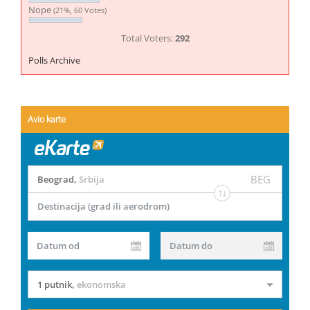
Nope
(21%, 60 Votes)
Total Voters:
292
Polls Archive
Avio karte
BEG
Beograd
,
Srbija
Destinacija (grad ili aerodrom)
Datum od
Datum do
1 putnik
,
ekonomska