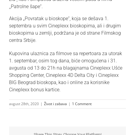
,,Patrolne šape“.
Akcija „Povratak u bioskope“, koja se dešava 1.
septembra u svim Cineplexx bioskopima, ali i drugim
bioskopima u zemlji, podržana je od strane Filmskog
centra Srbije.
Kupovina ulaznica za filmove sa repertoara za utorak
1. septembar, osim tog dana, biće omogućena i 31.
avgusta od 13 do 21h na blagajnama Cineplexx Ušće
Shopping Center, Cineplexx 4D Delta City i Cineplexx
BIG Beograd bioskopa, kao i online za korisnike
Cineplexx bonus kartice.
avgust 28th, 2020
|
Život i zabava
|
1 Comment
Share This Story, Choose Your Platform!