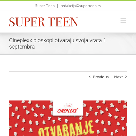
Skip
Super Teen
|
redakcija@superteen.rs
to
content
Cineplexx bioskopi otvaraju svoja vrata 1.
septembra
Previous
Next
View
Larger
Image