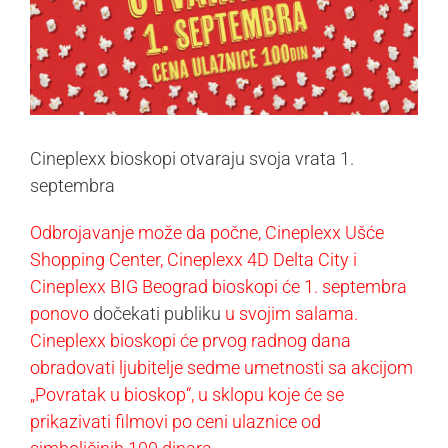
Cineplexx bioskopi otvaraju svoja vrata 1.
septembra
Odbrojavanje može da počne, Cineplexx Ušće
Shopping Center, Cineplexx 4D Delta City i
Cineplexx BIG Beograd bioskopi će 1. septembra
ponovo
dočekati publiku
u svojim salama.
Cineplexx bioskopi će prvog radnog dana
obradovati ljubitelje sedme umetnosti sa akcijom
„Povratak u bioskop“, u sklopu koje će se
prikazivati filmovi po ceni ulaznice od