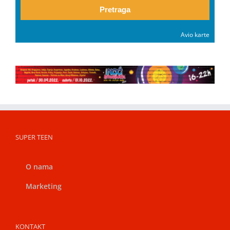
Pretraga
Avio karte
SUPER TEEN
O nama
Marketing
KONTAKT