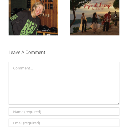
Ellie Goulding otkriva
Silente objavio novi
nežniju stranu novim
singl “Prije ili kasnije”
singlom „4 Seasons“
Leave A Comment
Comment