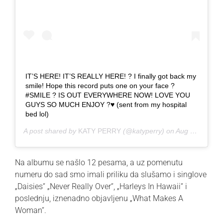
IT’S HERE! IT’S REALLY HERE! ? I finally got back my
smile! Hope this record puts one on your face ?
#SMILE ? IS OUT EVERYWHERE NOW! LOVE YOU
GUYS SO MUCH ENJOY ?♥️ (sent from my hospital
bed lol)
A post shared by
KATY PERRY
(@katyperry) on
Aug 27, 2020 at 9:01pm PDT
Na albumu se našlo 12 pesama, a uz pomenutu
numeru do sad smo imali priliku da slušamo i singlove
„Daisies“
„Never Really Over“, „Harleys In Hawaii“ i
poslednju, iznenadno objavljenu „What Makes A
Woman“.