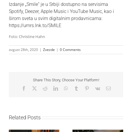
Izdanje „Smile“ je u Srbiji dostupno na servisima
Spotify, Deezer, Apple Music i YouTube Music, kao i
širom sveta u svim digitalnim prodavnicama:
https://umrs.lnk.to/SMILE
Foto: Christine Hahn
avgust 28th, 2020
|
Zvezde
|
0 Comments
Share This Story, Choose Your Platform!
Facebook
X
Reddit
LinkedIn
WhatsApp
Tumblr
Pinterest
Vk
Email
Related Posts