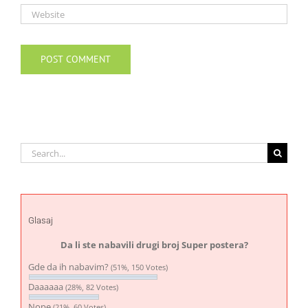
Search
for:
Glasaj
Da li ste nabavili drugi broj Super postera?
Gde da ih nabavim?
(51%, 150 Votes)
Daaaaaa
(28%, 82 Votes)
Nope
(21%, 60 Votes)