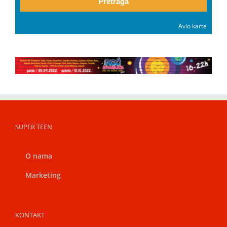
Pretraga
Avio karte
SUPER TEEN
O nama
Marketing
KONTAKT