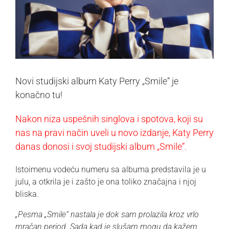
Novi studijski album Katy Perry „Smile“ je
konačno tu!
Nakon niza uspešnih singlova i spotova, koji su
nas na pravi način uveli u novo izdanje, Katy Perry
danas donosi i svoj studijski album „Smile“.
Istoimenu vodeću numeru sa albuma predstavila je u
julu, a otkrila je i zašto je ona toliko značajna i njoj
bliska.
„Pesma „Smile“ nastala je dok sam prolazila kroz vrlo
mračan period. Sada kad je slušam mogu da kažem