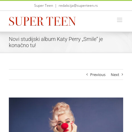
Skip
Super Teen
|
redakcija@superteen.rs
to
content
Novi studijski album Katy Perry „Smile“ je
konačno tu!
Previous
Next
View
Larger
Image