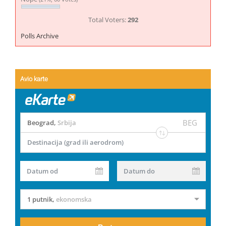
Total Voters:
292
Polls Archive
Avio karte
BEG
Beograd
,
Srbija
Destinacija (grad ili aerodrom)
Datum od
Datum do
1 putnik
,
ekonomska