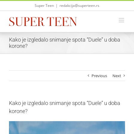
Skip
Super Teen
|
redakcija@superteen.rs
to
content
Kako je izgledalo snimanje spota “Duele” u doba
korone?
Previous
Next
Kako je izgledalo snimanje spota “Duele” u doba
korone?