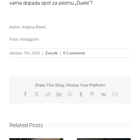
vama dopada spot za pesmu „Duele“?
Autor: Arijana Đokić
Foto: Instagram
oktobar 7th, 2020
|
Zvezde
|
0 Comments
Share This Story, Choose Your Platform!
Facebook
X
Reddit
LinkedIn
WhatsApp
Tumblr
Pinterest
Vk
Email
Related Posts