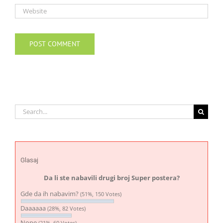
Search
for:
Glasaj
Da li ste nabavili drugi broj Super postera?
Gde da ih nabavim?
(51%, 150 Votes)
Daaaaaa
(28%, 82 Votes)
Nope
(21%, 60 Votes)