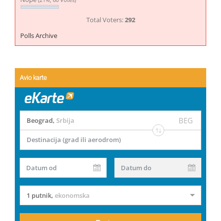
Total Voters:
292
Polls Archive
Avio karte
BEG
Beograd
,
Srbija
Destinacija (grad ili aerodrom)
Datum od
Datum do
1 putnik
,
ekonomska