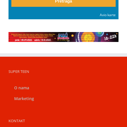
Pretraga
Avio karte
SUPER TEEN
O nama
Marketing
KONTAKT