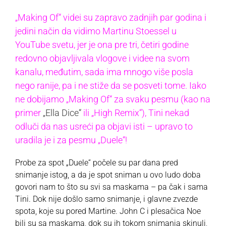
„Making Of“ videi su zapravo zadnjih par godina i
jedini način da vidimo Martinu Stoessel u
YouTube svetu, jer je ona pre tri, četiri godine
redovno objavljivala vlogove i videe na svom
kanalu, međutim, sada ima mnogo više posla
nego ranije, pa i ne stiže da se posveti tome. Iako
ne dobijamo „Making Of“ za svaku pesmu (kao na
primer
„Ella Dice“
ili „High Remix“), Tini nekad
odluči da nas usreći pa objavi isti – upravo to
uradila je i za pesmu „Duele“!
Probe za spot „Duele“ počele su par dana pred
snimanje istog, a da je spot sniman u ovo ludo doba
govori nam to što su svi sa maskama – pa čak i sama
Tini. Dok nije došlo samo snimanje, i glavne zvezde
spota, koje su pored Martine. John C i plesačica Noe
bili su sa maskama, dok su ih tokom snimanja skinuli,