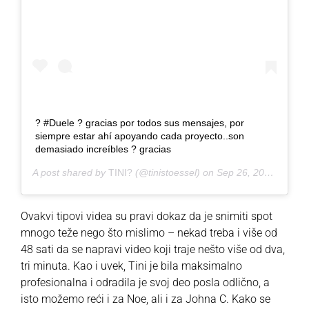
? #Duele ? gracias por todos sus mensajes, por
siempre estar ahí apoyando cada proyecto..son
demasiado increíbles ? gracias
A post shared by
TINI?
(@tinistoessel) on
Sep 26, 2020 at 2:37pm PDT
Ovakvi tipovi videa su pravi dokaz da je snimiti spot
mnogo teže nego što mislimo – nekad treba i više od
48 sati da se napravi video koji traje nešto više od dva,
tri minuta. Kao i uvek, Tini je bila maksimalno
profesionalna i odradila je svoj deo posla odlično, a
isto možemo reći i za Noe, ali i za Johna C. Kako se