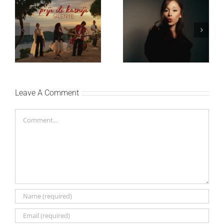
Ariana Grande objavila
Silente objavio novi
osmi studijski album
singl “Prije ili kasnije”
„petal“
Leave A Comment
Comment