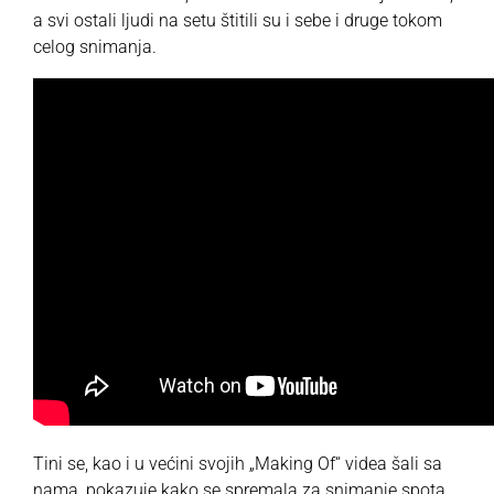
a svi ostali ljudi na setu štitili su i sebe i druge tokom
celog snimanja.
Tini se, kao i u većini svojih „Making Of“ videa šali sa
nama, pokazuje kako se spremala za snimanje spota,