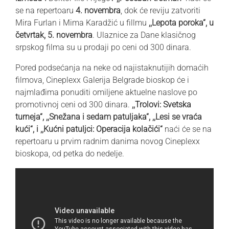
se na repertoaru
4. novembra
, dok će reviju zatvoriti
Mira Furlan i Mima Karadžić u fillmu
,,Lepota poroka“, u
četvrtak, 5. novembra
. Ulaznice za Dane klasičnog
srpskog filma su u prodaji po ceni od 300 dinara.
Pored podsećanja na neke od najistaknutijih domaćih
filmova, Cineplexx Galerija Belgrade bioskop će i
najmlađima ponuditi omiljene aktuelne naslove po
promotivnoj ceni od 300 dinara.
,,Trolovi: Svetska
turneja“, ,,Snežana i sedam patuljaka“, ,,Lesi se vraća
kući“, i ,,Kućni patuljci: Operacija kolačići“
naći će se na
repertoaru u prvim radnim danima novog Cineplexx
bioskopa, od petka do nedelje.