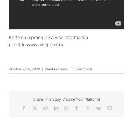
Karte
su u prodaji! Za više informacija
posetite
www.cineplexx.rs
.
oktobar 29th, 2020
|
Život i zabava
|
1 Comment
Share This Story, Choose Your Platform!
Facebook
X
Reddit
LinkedIn
WhatsApp
Tumblr
Pinterest
Vk
Email