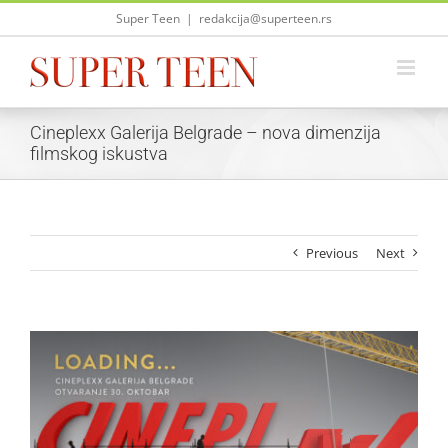
Skip
Super Teen
|
redakcija@superteen.rs
to
content
Cineplexx Galerija Belgrade – nova dimenzija
filmskog iskustva
Previous
Next
View
Larger
Image