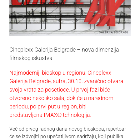
Cineplexx Galerija Belgrade – nova dimenzija
filmskog iskustva
Najmoderniji bioskop u regionu, Cineplexx
Galerija Belgrade, sutra, 30.10. zvanično otvara
svoja vrata za posetioce. U prvoj fazi biće
otvoreno nekoliko sala, dok će u narednom
periodu, po prvi put u region, biti
predstavljena IMAX® tehnologija.
Već od prvog radnog dana novog bioskopa, repertoar
će se izdvojiti po upečatljivom sadržaju, koji publika