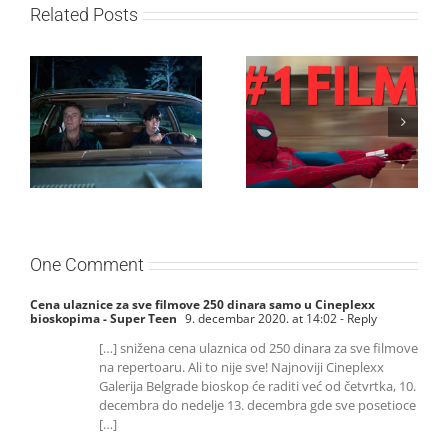
Related Posts
SF NIGHT: POSLEDNJI
Najuspešnije otvaranje
DANI ULICE
studijskog filma u Srbiji:
HRASTOVA u Concept
Spajdermen: Novi dan
Cinema i CineStar
oborio rekord već prvog
bioskopima 12. avgusta
vikenda
One Comment
Cena ulaznice za sve filmove 250 dinara samo u Cineplexx
bioskopima - Super Teen
9. decembar 2020. at 14:02
- Reply
[…] snižena cena ulaznica od 250 dinara za sve filmove
na repertoaru. Ali to nije sve! Najnoviji Cineplexx
Galerija Belgrade bioskop će raditi već od četvrtka, 10.
decembra do nedelje 13. decembra gde sve posetioce
[…]