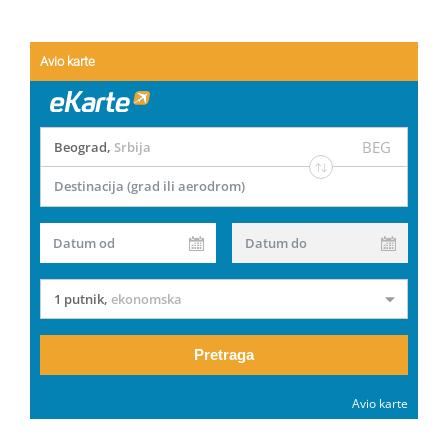
Avio karte
BEG
Beograd
,
Srbija
Destinacija (grad ili aerodrom)
Datum od
Datum do
1 putnik
,
ekonomska
Pretraga
Avio karte