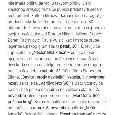
nije imala priliku da vidi u takvom obliku.
Dani
klasičnog srpskog filma
će publici predstaviti sedam
restauriranih kultnih filmova domaće kinematografije
producentske kuće Centar film. U periodu od 30.
oktobra do 5. novembra, na velikom platnu će ponovo
svoje umeće pokazati Dragan Nikolić, Milena Dravić,
Zoran Radmilović, Pavle Vuisić, kao i mnoge druge
legende srpskog glumišta. U
petak, 30. 10
, reviju će
započeti film
,,Nacionalna klasa“
– priča o Flojdu i
njegovim ambicijama da pređe u višu klasu. Šta se
desi kada se dva davitelja urote jedan protiv drugog,
publika će otkriti u
subotu, 31. 10
, u filmu Slobodana
Šijana,
,,Davitelj protiv davitelja“
.
Nedelja, 1. novembar
,
rezervisana je za
,,Varljivo leto ’68“
, a Batu Stojkovića
ćemo imati priliku da vidimo na velikom platnu i
2.
novembra
, ali u legendarnom filmu
,,Maratonci trče
počasni krug“
. Borba za naklonost američke novinarke
odigraće se u
utorak, 3. novembra
, u filmu
,,Nešto
između“.
Doktor Ilić i njegov
,,Poseban tretman“
naći će