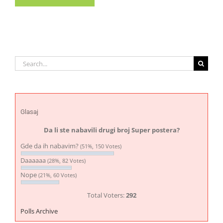
Search
for:
Glasaj
Da li ste nabavili drugi broj Super postera?
Gde da ih nabavim?
(51%, 150 Votes)
Daaaaaa
(28%, 82 Votes)
Nope
(21%, 60 Votes)
Total Voters:
292
Polls Archive