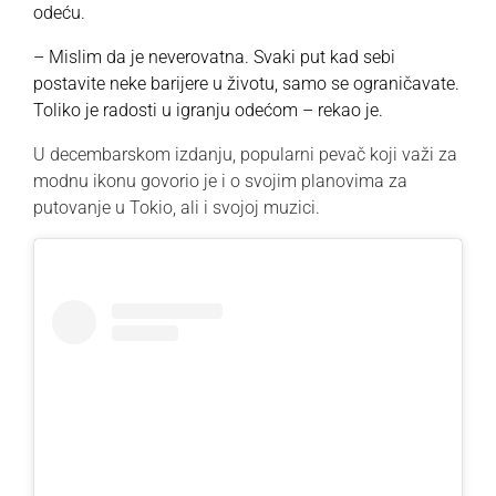
odeću.
– Mislim da je neverovatna. Svaki put kad sebi
postavite neke barijere u životu, samo se ograničavate.
Toliko je radosti u igranju odećom – rekao je.
U decembarskom izdanju, popularni pevač koji važi za
modnu ikonu govorio je i o svojim planovima za
putovanje u Tokio, ali i svojoj muzici.