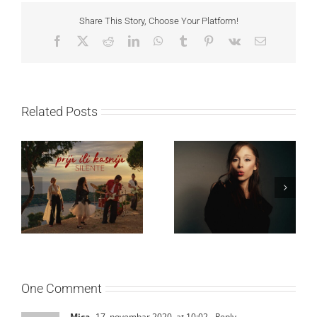
Share This Story, Choose Your Platform!
Facebook
X
Reddit
LinkedIn
WhatsApp
Tumblr
Pinterest
Vk
Email
Related Posts
Ariana Grande objavila
Silente objavio novi
osmi studijski album
singl “Prije ili kasnije”
„petal“
One Comment
Mica
17. novembar 2020. at 10:02
- Reply