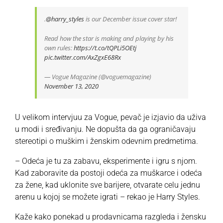
.
@harry_styles
is our December issue cover star!
Read how the star is making and playing by his
own rules:
https://t.co/tQPLi5OEtj
pic.twitter.com/AxZgxE68Rx
— Vogue Magazine (@voguemagazine)
November 13, 2020
U velikom intervjuu za Vogue, pevač je izjavio da uživa
u modi i sređivanju. Ne dopušta da ga ograničavaju
stereotipi o muškim i ženskim odevnim predmetima.
– Odeća je tu za zabavu, eksperimente i igru s njom.
Kad zaboravite da postoji odeća za muškarce i odeća
za žene, kad uklonite sve barijere, otvarate celu jednu
arenu u kojoj se možete igrati – rekao je Harry Styles.
Kaže kako ponekad u prodavnicama razgleda i žensku