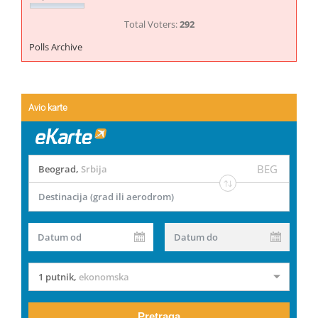
Total Voters:
292
Polls Archive
Avio karte
BEG
Beograd
,
Srbija
Destinacija (grad ili aerodrom)
Datum od
Datum do
1 putnik
,
ekonomska
Pretraga