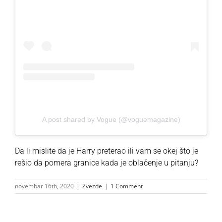
A post shared by Vogue (@voguemagazine)
Da li mislite da je Harry preterao ili vam se okej što je
rešio da pomera granice kada je oblačenje u pitanju?
novembar 16th, 2020
|
Zvezde
|
1 Comment