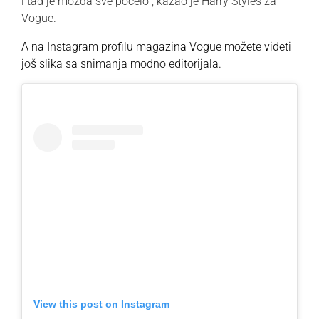
i tad je možda sve počelo“, kazao je Harry Styles za
Vogue.
A na Instagram profilu magazina Vogue možete videti
još slika sa snimanja modno editorijala.
View this post on Instagram