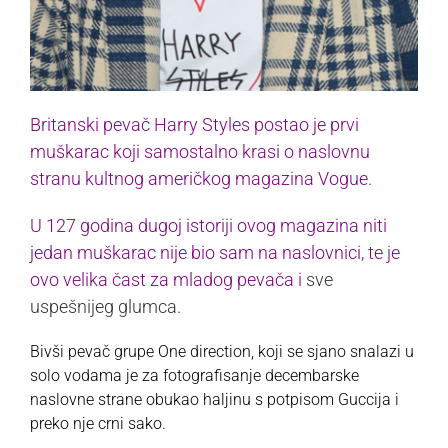
Britanski pevač Harry Styles postao je prvi
muškarac koji samostalno krasi o naslovnu
stranu kultnog američkog magazina Vogue.
U 127 godina dugoj istoriji ovog magazina niti
jedan muškarac nije bio sam na naslovnici, te je
ovo velika čast za mladog pevača i
sve
uspešnijeg glumca
.
Bivši pevač grupe One direction, koji se sjano snalazi u
solo vodama je za fotografisanje decembarske
naslovne strane obukao haljinu s potpisom Guccija i
preko nje crni sako.