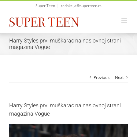
Skip
Super Teen
|
redakcija@superteen.rs
to
content
Harry Styles prvi muškarac na naslovnoj strani
magazina Vogue
Previous
Next
Harry Styles prvi muškarac na naslovnoj strani
magazina Vogue