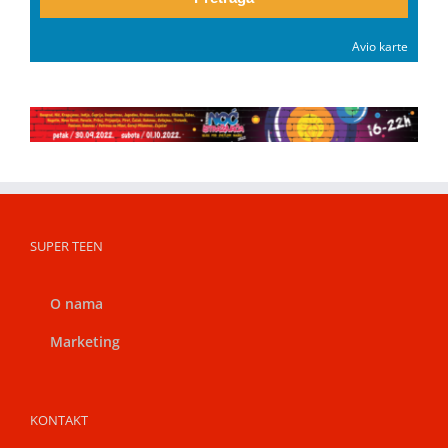
Avio karte
SUPER TEEN
O nama
Marketing
KONTAKT