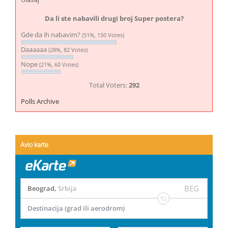
Da li ste nabavili drugi broj Super postera?
Gde da ih nabavim?
(51%, 150 Votes)
Daaaaaa
(28%, 82 Votes)
Nope
(21%, 60 Votes)
Total Voters:
292
Polls Archive
Avio karte
BEG
Beograd
,
Srbija
Destinacija (grad ili aerodrom)