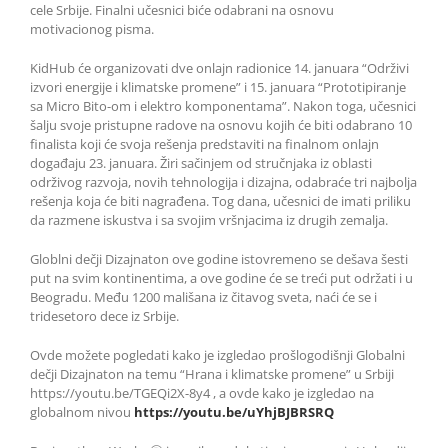
cele Srbije. Finalni učesnici biće odabrani na osnovu
motivacionog pisma.
KidHub će organizovati dve onlajn radionice 14. januara “Održivi
izvori energije i klimatske promene” i 15. januara “Prototipiranje
sa Micro Bito-om i elektro komponentama”. Nakon toga, učesnici
šalju svoje pristupne radove na osnovu kojih će biti odabrano 10
finalista koji će svoja rešenja predstaviti na finalnom onlajn
događaju 23. januara. Žiri sačinjem od stručnjaka iz oblasti
održivog razvoja, novih tehnologija i dizajna, odabraće tri najbolja
rešenja koja će biti nagrađena. Tog dana, učesnici de imati priliku
da razmene iskustva i sa svojim vršnjacima iz drugih zemalja.
Globlni dečji Dizajnaton ove godine istovremeno se dešava šesti
put na svim kontinentima, a ove godine će se treći put održati i u
Beogradu. Među 1200 mališana iz čitavog sveta, naći će se i
tridesetoro dece iz Srbije.
Ovde možete pogledati kako je izgledao prošlogodišnji Globalni
dečji Dizajnaton na temu “Hrana i klimatske promene” u Srbiji
https://youtu.be/TGEQi2X-8y4 , a ovde kako je izgledao na
globalnom nivou
https://youtu.be/uYhjBJBRSRQ