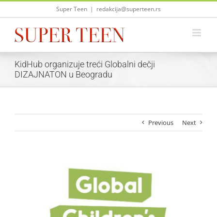
Skip
Super Teen
|
redakcija@superteen.rs
to
content
KidHub organizuje treći Globalni dečji
DIZAJNATON u Beogradu
Previous
Next
View
Larger
Image