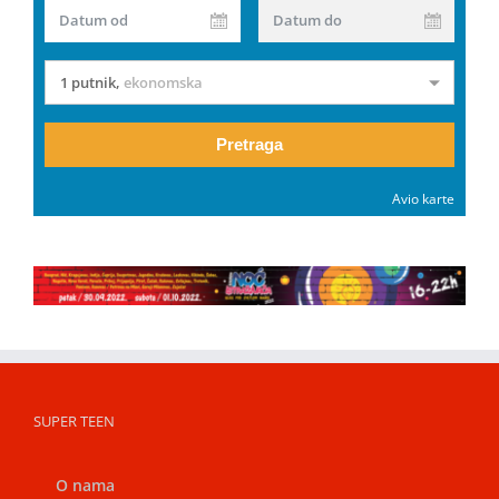
Datum od
Datum do
1 putnik
,
ekonomska
Pretraga
Avio karte
SUPER TEEN
O nama