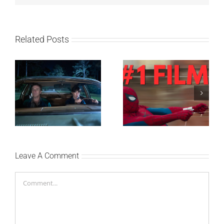
Related Posts
SF NIGHT: POSLEDNJI
Najuspešnije otvaranje
DANI ULICE
studijskog filma u Srbiji:
HRASTOVA u Concept
Spajdermen: Novi dan
Cinema i CineStar
oborio rekord već prvog
bioskopima 12. avgusta
vikenda
Leave A Comment
Comment