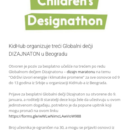
KidHub organizuje treći Globalni dečji
DIZAJNATON u Beogradu
Otvoren je poziv za besplatno učešće na trećem po redu
Globalnom dečjem Dizajnatonu –
dizajn maratonu
na temu
“Održivi izvori energije i klimatske promene” za sve osnovce od 9
do 13 godina iz Srbije u organizaciji KidHub-a iz Beograda.
Prijave za besplatni Globalni dečji Dizajnaton su otvorene do 9.
januara, a roditelji ili staratelji dece koja žele da učestvuju u ovom
jedinstvenom događaju, potrebno je da popune upitnik koji
mogu pronaći na ovom linku
https://forms.gle/wWLwNimcLAwVoW988
Broj učesnika je ograničen na 30, a mogu se prijaviti osnovci iz