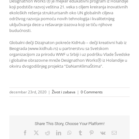
Designathon Works Ⓡ je mejker edukativni program iz Holandije
koji podstiče razvoj veština 21. veka s ciljem kreiranja inovativnih
ekoloških rešenja strukturisanih oko UN globalnih ciljeva
održivog razvoja pomoću novih tehnologija i kvalitetnijeg
uključivanja dece u rešavanje izazova koji se tiču njihove
budućnosti.
Globalni dečji Dizajnaton pokreće KidHub – dečji kreativni hab iz
Beograda (www.kidhub.rs) u partnerstvu sa Svetskom
organizacijom za prirodu WWF u Srbiji i uz podršku Vlade Švedske
i globalne obrazovne mreže Designathon WorksⓇ iz Holandije u
okviru dvogodišnjeg projekta “DaNamKlimaŠtima”.
decembar 23rd, 2020
|
Život i zabava
|
0 Comments
Share This Story, Choose Your Platform!
Facebook
X
Reddit
LinkedIn
WhatsApp
Tumblr
Pinterest
Vk
Email