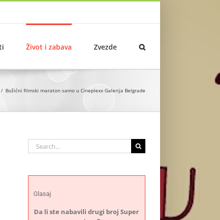
ti
Život i zabava
Zvezde
Božićni filmski maraton samo u Cineplexx Galerija Belgrade
Search
for:
Glasaj
Da li ste nabavili drugi broj Super