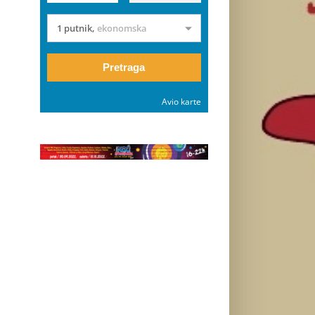
1 putnik
,
ekonomska
Pretraga
Avio karte