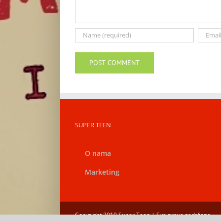
SUPER TEEN
O nama
Marketing
Copyright 2019 Super Teen | Sva prava zadržana