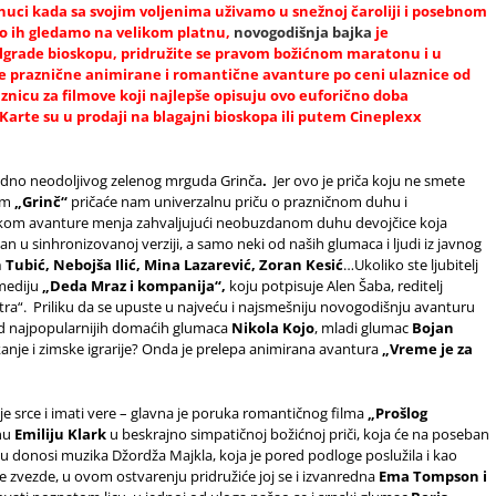
renuci kada sa svojim voljenima uživamo u snežnoj čaroliji i posebnom
liko ih gledamo na velikom platnu,
novogodišnja bajka
je
lgrade bioskopu, pridružite se pravom božićnom maratonu i u
pše praznične animirane i romantične avanture po ceni ulaznice od
laznicu za filmove koji najlepše opisuju ovo euforično doba
 Karte su u prodaji na blagajni bioskopa ili putem Cineplexx
jedno neodoljivog zelenog mrguda Grinča
.
Jer ovo je priča koju ne smete
ilm
„Grinč“
pričaće nam univerzalnu priču o prazničnom duhu i
tokom avanture menja zahvaljujući neobuzdanom duhu devojčice koja
azan u sinhronizovanoj verziji, a samo neki od naših glumaca i ljudi iz javnog
 Tubić, Nebojša Ilić, Mina Lazarević, Zoran Kesić
…Ukoliko ste ljubitelj
mediju
„Deda Mraz i kompanija“,
koju potpisuje Alen Šaba, reditelj
atra“. Priliku da se upuste u najveću i najsmešniju novogodišnju avanturu
od najpopularnijih domaćih glumaca
Nikola Kojo
, mladi glumac
Bojan
nkanje i zimske igrarije? Onda je prelepa animirana avantura
„Vreme je za
je srce i imati vere – glavna je poruka romantičnog filma
„Prošlog
anu
Emiliju Klark
u beskrajno simpatičnoj božićnoj priči, koja će na poseban
mu donosi muzika Džordža Majkla, koja je pored podloge poslužila i kao
e zvezde, u ovom ostvarenju pridružiće joj se i izvanredna
Ema Tompson i