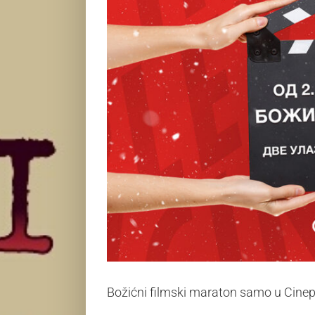
Božićni filmski maraton samo u Cinepl