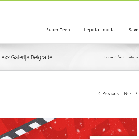
Super Teen
Lepota i moda
Save
exx Galerija Belgrade
Home
Život i zabava
Previous
Next