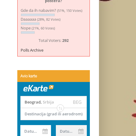
postera?
Gde da ih nabavim?
(51%, 150 Votes)
Daaaaaa
(28%, 82 Votes)
Nope
(21%, 60 Votes)
Total Voters:
292
Polls Archive
Avio karte
BEG
Beograd
,
Srbija
Destinacija (grad ili aerodrom)
Datum od
Datum do