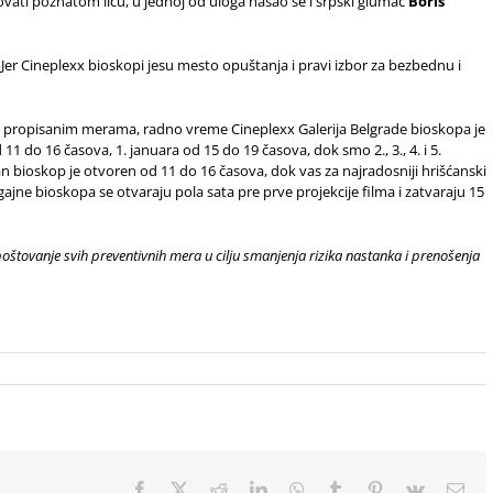
ovati poznatom licu, u jednoj od uloga našao se i srpski glumac
Boris
 Jer
Cineplexx bioskopi jesu mesto opuštanja i pravi izbor za bezbednu i
m propisanim merama, radno vreme Cineplexx Galerija Belgrade bioskopa je
 do 16 časova, 1. januara od 15 do 19 časova, dok smo 2., 3., 4. i 5.
n bioskop je otvoren od 11 do 16 časova, dok vas za najradosniji hrišćanski
ajne bioskopa se otvaraju pola sata pre prve projekcije filma i zatvaraju 15
oštovanje svih preventivnih mera u cilju smanjenja rizika nastanka i prenošenja
Facebook
X
Reddit
LinkedIn
WhatsApp
Tumblr
Pinterest
Vk
Ema