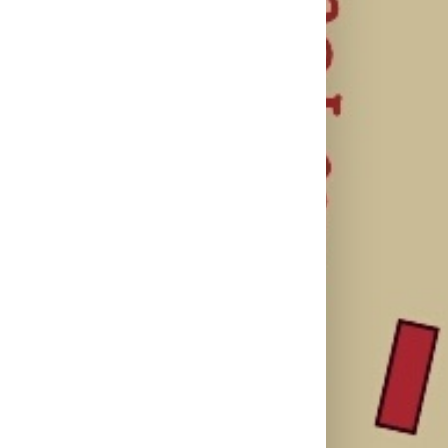
SF NIGHT:
Najuspešnije
Priključi se
POSLEDNJI
otvaranje
besplatnoj
DANI ULICE
studijskog
regionalnoj AI
HRASTOVA u
filma u Srbiji:
edukaciji i
Concept
Spajdermen:
nauči kako da
Cinema i
Novi dan
veštačku
CineStar
oborio rekord
inteligenciju
bioskopima
već prvog
primeniš u
12. avgusta
vikenda
praksi