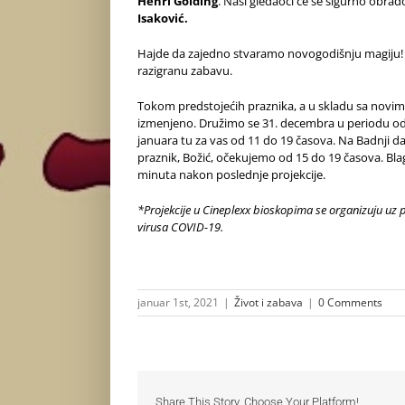
Henri Golding
. Naši gledaoci će se sigurno obrad
Isaković.
Hajde da zajedno stvaramo novogodišnju magiju!
razigranu zabavu.
Tokom predstojećih praznika, a u skladu sa novi
izmenjeno. Družimo se 31. decembra u periodu od 11
januara tu za vas od 11 do 19 časova. Na Badnji da
praznik, Božić, očekujemo od 15 do 19 časova. Blag
minuta nakon poslednje projekcije.
*Projekcije u Cineplexx bioskopima se organizuju uz p
virusa COVID-19.
januar 1st, 2021
|
Život i zabava
|
0 Comments
Share This Story, Choose Your Platform!