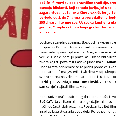
Božićni filmovi su deo praznične tradicije, t
osećaju bliskosti, koji se tada javlja. Još uko
zagarantovana. Samo u Cineplexx Galerija Be
periodu od 2. do 7. januara pogledajte najle
250 dinara. I to nije sve. Uz svaku kupljenu u
godine, Cineplexx ti poklanja gratis ulaznicu.
aplikacije!
Dođite da zajedno spasimo Božić od najvećeg i u
propustiti! Duhovit, toplo i vizuelno očaravajući f
nesavladivoj snazi optimizma. Njegovo se srce 
veruje u Božić i čaroliju praznika. Film će biti prik
života koji su pozajmili glasove junacima su:
Milan
Deda Mraza pripremite se za pravu porodičnu ko
popularnog filma „Asteriks i Obeliks: Misija Kleop
svih vremena na velikom platnu dobili su: jedan 
Perić
i pop zvezda
Jelena Tomašević
. Volite sa
sankanje“
najbolji film za vas.
Ponekad, moraš pustiti sneg da padne, slušati svo
Božića“.
Na velikom platnu pogledajte talentov
način dočarati duh praznika. Poseban kvalitet fil
inspiracija za stvaranje ovog dela. Pored pomenut