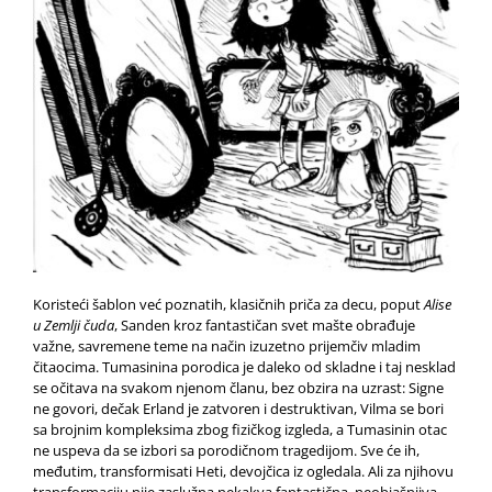
Koristeći šablon već poznatih, klasičnih priča za decu, poput
Alise
u Zemlji čuda
, Sanden kroz fantastičan svet mašte obrađuje
važne, savremene teme na način izuzetno prijemčiv mladim
čitaocima. Tumasinina porodica je daleko od skladne i taj nesklad
se očitava na svakom njenom članu, bez obzira na uzrast: Signe
ne govori, dečak Erland je zatvoren i destruktivan, Vilma se bori
sa brojnim kompleksima zbog fizičkog izgleda, a Tumasinin otac
ne uspeva da se izbori sa porodičnom tragedijom. Sve će ih,
međutim, transformisati Heti, devojčica iz ogledala. Ali za njihovu
transformaciju nije zaslužna nekakva fantastična, neobjašnjiva