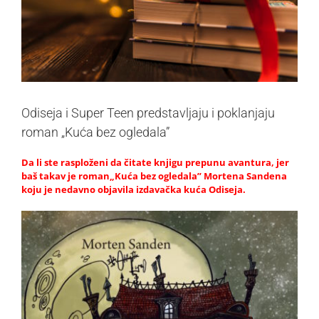
Odiseja i Super Teen predstavljaju i poklanjaju
roman „Kuća bez ogledala”
Da li ste rasploženi da čitate knjigu prepunu avantura, jer
baš takav je roman„Kuća bez ogledala” Mortena Sandena
koju je nedavno objavila izdavačka kuća Odiseja.