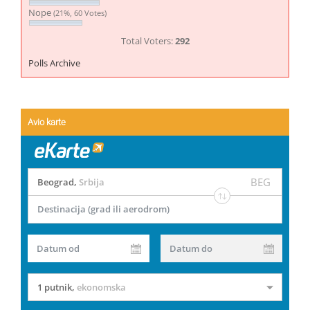
Nope
(21%, 60 Votes)
Total Voters:
292
Polls Archive
Avio karte
BEG
Beograd
,
Srbija
Destinacija (grad ili aerodrom)
Datum od
Datum do
1 putnik
,
ekonomska