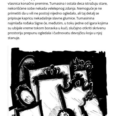
vlasnica konačno premine, Tumasina i ostala deca istražuju stare,
nekorišćene sobe nekada velelepnog zdanja. Nemoguće je ne
primetiti da u vili ne postoji nijedno ogledalo, ali taj detalj se
pripisuje kapricu nekadašnje slavne glumice. Tumasinina
najmlađa rođaka Signe će, međutim, u toku jedne od igara kojima
su ubijale vreme tokom boravka u kući, slučajno otkriti skrivenu
prostoriju prepunu ogledala i čudnovatu devojčicu koja u njoj
stanuje.