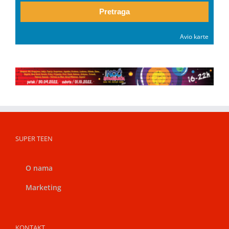
Pretraga
Avio karte
SUPER TEEN
O nama
Marketing
KONTAKT