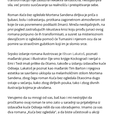
sila, već prosto suočavanje sa realnošću i preispitivanje sebe.
Roman
Kuća bez ogledala
Mortena Sandena dirljiva je priča o
ljubavi, bolu i odrastanju, protkana zagonetnom atmosferom od
koje će vas povremeno podilaziti žmarci. Mreža neobjašnjivih, na
prvi pogled zastrašujućih iskustava kroz koju prođu junaci ovog
romana potpuno će ih transformisati, a susret sa misterioznom
devojčicom iz ogledala pomoći će Tumasini i njenom ocu da se
pomire sa stravičnim gubitkom koji im je slomio srce.
Srpsko izdanje romana ilustrovao je
Ištvan Lakatoš
, poznati
mađarski pisac i illustrator čije smo knjige Kockograd i serijal o
Emi i Tesli imali prilike da čitamo, takođe u izdanju izdavačke kuće
Odiseja. Lakatoš je poznat kao mađarski Tim Barton i njegova
estetika se savršeno uklopila sa melanholičnim stilom Mortena
Sandena, zbog čega roman Kuća bez ogledala čitaocima dugo
ostaje u sećanju, kako zbog dirljivih pouka, tako i zbog divnih
ilustracija kojima je ukrašena.
Verujemo da su mnogi od vas, baš kao i mi nestrpljivi da
pročitamo ovaj roman te smo zato u saradnji sa prijateljima iz
izdavačke kuće Odiseja rešili da vas obradujemo. Imamo za vas
dva romana „Kuća bez ogledala”, a da biste učestovali u akciji