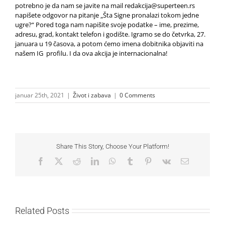
potrebno je da nam se javite na mail redakcija@superteen.rs
napišete odgovor na pitanje „Šta Signe pronalazi tokom jedne
ugre?“ Pored toga nam napišite svoje podatke – ime, prezime,
adresu, grad, kontakt telefon i godište. Igramo se do četvrka, 27.
januara u 19 časova, a potom ćemo imena dobitnika objaviti na
našem IG profilu. I da ova akcija je internacionalna!
januar 25th, 2021
|
Život i zabava
|
0 Comments
Share This Story, Choose Your Platform!
Facebook
X
Reddit
LinkedIn
WhatsApp
Tumblr
Pinterest
Vk
Email
Related Posts