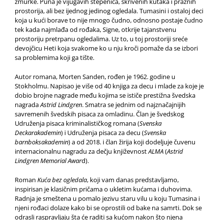
žmurke. Puna je vijugavih stepenica, skrivenih kutaka i praznih
prostorija, ali bez ijednog jedinog ogledala. Tumasini i ostaloj deci
koja u kući borave to nije mnogo čudno, odnosno postaje čudno
tek kada najmlađa od rođaka, Signe, otkrije tajanstvenu
prostoriju pretrpanu ogledalima. Uz to, u toj prostoriji sreće
devojčicu Heti koja svakome ko u nju kroči pomaže da se izbori
sa problemima koji ga tište.
Autor romana, Morten Sanden, rođen je 1962. godine u
Stokholmu. Napisao je više od 40 knjiga za decu i mlade za koje je
dobio brojne nagrade među kojima se ističe prestižna švedska
nagrada
Astrid Lindgren
. Smatra se jednim od najznačajnijih
savremenih švedskih pisaca za omladinu. Član je švedskog
Udruženja pisaca kriminalističkog romana (
Svenska
Deckarakademin
) i Udruženja pisaca za decu (
Svenska
barnboksakademin
) a od 2018. i član žirija koji dodeljuje čuvenu
internacionalnu nagradu za dečju književnost
ALMA
(
Astrid
Lindgren Memorial Awar
d).
Roman
Kuća bez ogledala
, koji vam danas predstavljamo,
inspirisan je klasičnim pričama o ukletim kućama i duhovima.
Radnja je smeštena u pomalo jezivu staru vilu u koju Tumasina i
njeni rođaci dolaze kako bi se oprostili od bake na samrti. Dok se
odrasli raspravljaju šta će raditi sa kućom nakon što njena