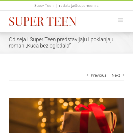
Skip
Super Teen
|
redakcija@superteen.rs
to
content
Odiseja i Super Teen predstavljaju i poklanjaju
roman „Kuća bez ogledala”
Previous
Next
View
Larger
Image