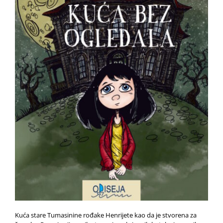
Kuća stare Tumasinine rođake Henrijete kao da je stvorena za