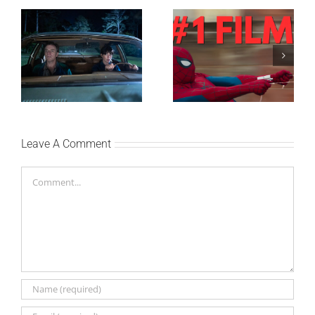
SF NIGHT: POSLEDNJI
Najuspešnije otvaranje
DANI ULICE
studijskog filma u Srbiji:
HRASTOVA u Concept
Spajdermen: Novi dan
Cinema i CineStar
oborio rekord već prvog
bioskopima 12. avgusta
vikenda
Leave A Comment
Comment