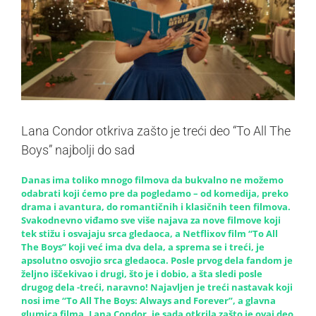
Lana Condor otkriva zašto je treći deo “To All The
Boys” najbolji do sad
Danas ima toliko mnogo filmova da bukvalno ne možemo
odabrati koji ćemo pre da pogledamo – od komedija, preko
drama i avantura, do romantičnih i klasičnih teen filmova.
Svakodnevno viđamo sve više najava za nove filmove koji
tek stižu i osvajaju srca gledaoca, a Netflixov film “To All
The Boys” koji već ima dva dela, a sprema se i treći, je
apsolutno osvojio srca gledaoca. Posle prvog dela fandom je
željno iščekivao i drugi, što je i dobio, a šta sledi posle
drugog dela -treći, naravno! Najavljen je treći nastavak koji
nosi ime “To All The Boys: Always and Forever”, a glavna
glumica filma, Lana Condor, je sada otkrila zašto je ovaj deo