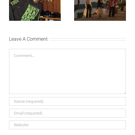
Ellie Goulding otkriva
Silente objavio novi
nežniju stranu novim
singl “Prije ili kasnije”
singlom „4 Seasons“
Leave A Comment
Comment