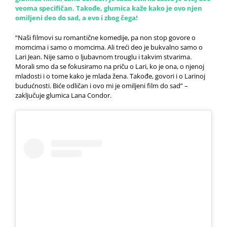
veoma specifičan. Takođe, glumica kaže kako je ovo njen
omiljeni deo do sad, a evo i zbog čega!
“Naši filmovi su romantične komedije, pa non stop govore o
momcima i samo o momcima. Ali treći deo je bukvalno samo o
Lari Jean. Nije samo o ljubavnom trouglu i takvim stvarima.
Morali smo da se fokusiramo na priču o Lari, ko je ona, o njenoj
mladosti i o tome kako je mlada žena. Takođe, govori i o Larinoj
budućnosti. Biće odličan i ovo mi je omiljeni film do sad” –
zaključuje glumica Lana Condor.