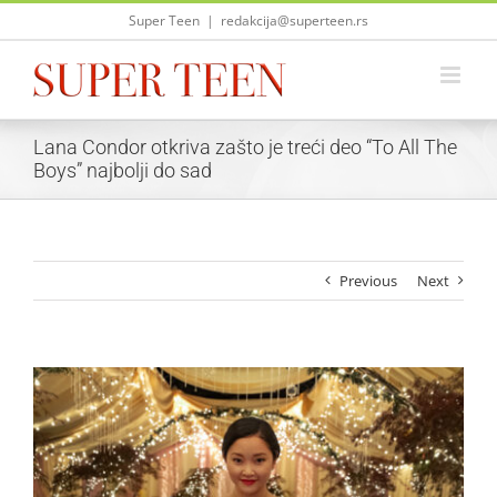
Skip
Super Teen
|
redakcija@superteen.rs
to
content
Lana Condor otkriva zašto je treći deo “To All The
Boys” najbolji do sad
Previous
Next
View
Larger
Image