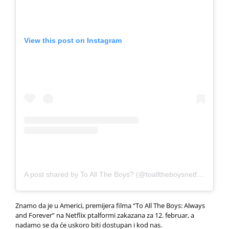
View this post on Instagram
A post shared by To All The Boys? (@toalltheboysnetflix)
Znamo da je u Americi, premijera filma “To All The Boys: Always
and Forever” na Netflix ptalformi zakazana za 12. februar, a
nadamo se da će uskoro biti dostupan i kod nas.