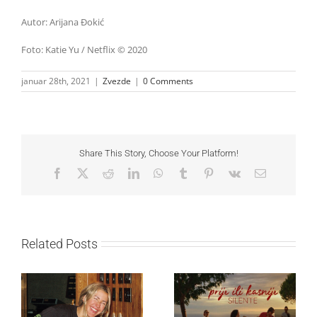
Autor: Arijana Đokić
Foto: Katie Yu / Netflix © 2020
januar 28th, 2021
|
Zvezde
|
0 Comments
Share This Story, Choose Your Platform!
Facebook
X
Reddit
LinkedIn
WhatsApp
Tumblr
Pinterest
Vk
Email
Related Posts