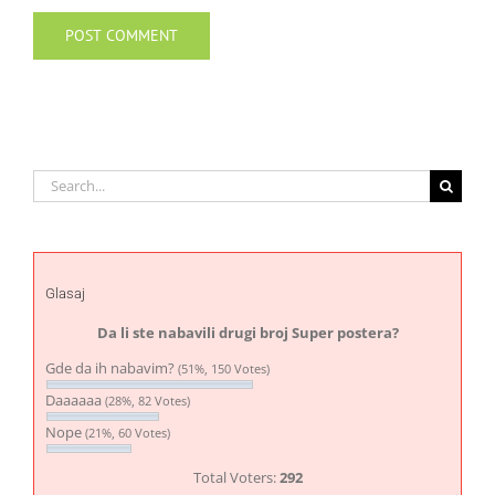
Search
for:
Glasaj
Da li ste nabavili drugi broj Super postera?
Gde da ih nabavim?
(51%, 150 Votes)
Daaaaaa
(28%, 82 Votes)
Nope
(21%, 60 Votes)
Total Voters:
292