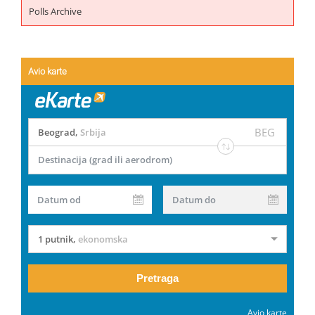
Polls Archive
Avio karte
BEG
Beograd
,
Srbija
Destinacija (grad ili aerodrom)
Datum od
Datum do
1 putnik
,
ekonomska
Pretraga
Avio karte