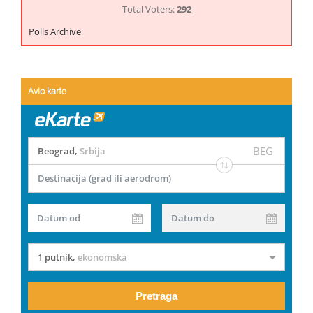
Total Voters:
292
Polls Archive
Avio karte
BEG
Beograd
,
Srbija
Destinacija (grad ili aerodrom)
Datum od
Datum do
1 putnik
,
ekonomska
Pretraga