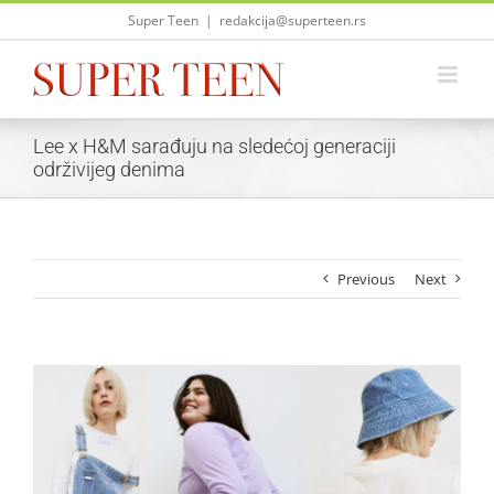
Skip
Super Teen
|
redakcija@superteen.rs
to
content
Lee x H&M sarađuju na sledećoj generaciji
održivijeg denima
Previous
Next
View
Larger
Image