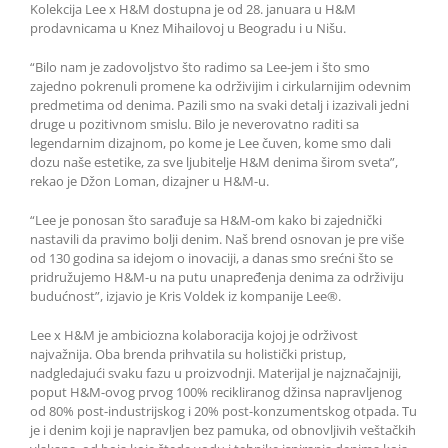
Kolekcija Lee x H&M dostupna je od 28. januara u H&M
prodavnicama u Knez Mihailovoj u Beogradu i u Nišu.
“Bilo nam je zadovoljstvo što radimo sa Lee-jem i što smo
zajedno pokrenuli promene ka održivijim i cirkularnijim odevnim
predmetima od denima. Pazili smo na svaki detalj i izazivali jedni
druge u pozitivnom smislu. Bilo je neverovatno raditi sa
legendarnim dizajnom, po kome je Lee čuven, kome smo dali
dozu naše estetike, za sve ljubitelje H&M denima širom sveta”,
rekao je Džon Loman, dizajner u H&M-u.
“Lee je ponosan što sarađuje sa H&M-om kako bi zajednički
nastavili da pravimo bolji denim. Naš brend osnovan je pre više
od 130 godina sa idejom o inovaciji, a danas smo srećni što se
pridružujemo H&M-u na putu unapređenja denima za održiviju
budućnost”, izjavio je Kris Voldek iz kompanije Lee®.
Lee x H&M je ambiciozna kolaboracija kojoj je održivost
najvažnija. Oba brenda prihvatila su holistički pristup,
nadgledajući svaku fazu u proizvodnji. Materijal je najznačajniji,
poput H&M-ovog prvog 100% recikliranog džinsa napravljenog
od 80% post-industrijskog i 20% post-konzumentskog otpada. Tu
je i denim koji je napravljen bez pamuka, od obnovljivih veštačkih