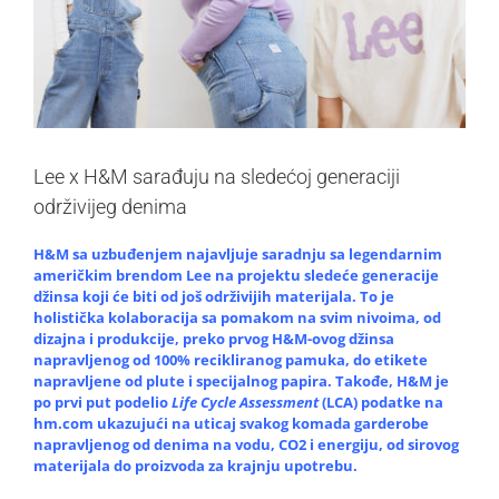
Lee x H&M sarađuju na sledećoj generaciji
održivijeg denima
H&M sa uzbuđenjem najavljuje saradnju sa legendarnim
američkim brendom Lee na projektu sledeće generacije
džinsa koji će biti od još održivijih materijala. To je
holistička kolaboracija sa pomakom na svim nivoima, od
dizajna i produkcije, preko prvog H&M-ovog džinsa
napravljenog od 100% recikliranog pamuka, do etikete
napravljene od plute i specijalnog papira. Takođe, H&M je
po prvi put podelio
Life Cycle Assessment
(LCA) podatke na
hm.com ukazujući na uticaj svakog komada garderobe
napravljenog od denima na vodu, CO2 i energiju, od sirovog
materijala do proizvoda za krajnju upotrebu.