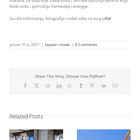
vlakana, od boja koje štede vodu i tehnike ispiranja denima koja
štedi vodu i potrošnju hemikalija i energije.
Za više informacija, fotografija i video idite na ovaj
LINK
januar 31st, 2021
|
Lepota i moda
|
0 Comments
Share This Story, Choose Your Platform!
Facebook
X
Reddit
LinkedIn
WhatsApp
Tumblr
Pinterest
Vk
Email
Related Posts
Lilly Drogerie proslavile