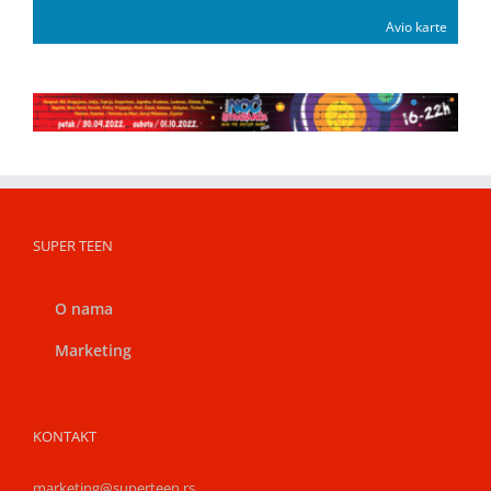
Avio karte
SUPER TEEN
O nama
Marketing
KONTAKT
marketing@superteen.rs