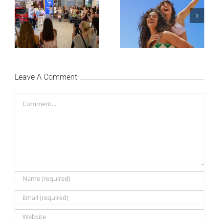
10. online rođendan,
Leto menja naše navike
uručile automobil
– vreme je da
Citroën C3 i najavile
promenite i beauty
saradnju sa
rutinu
šampionkom Andreom
Bokan
Leave A Comment
Comment