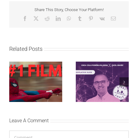
Share This Story, Choose Your Platform!
Facebook
X
Reddit
LinkedIn
WhatsApp
Tumblr
Pinterest
Vk
Email
Related Posts
Najuspešnije otvaranje
Priključi se besplatnoj
studijskog filma u Srbiji:
regionalnoj AI edukaciji
Spajdermen: Novi dan
i nauči kako da
oborio rekord već prvog
veštačku inteligenciju
vikenda
primeniš u praksi
Leave A Comment
Comment