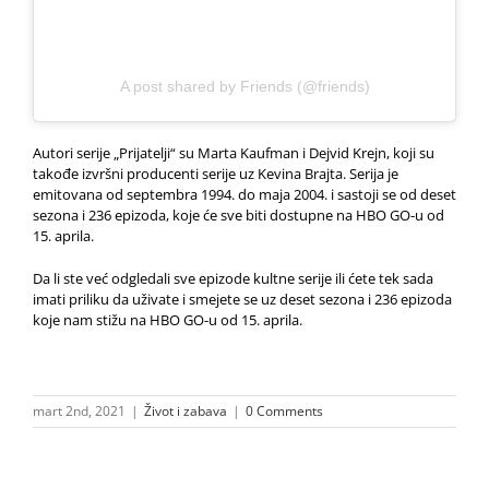
A post shared by Friends (@friends)
Autori serije „Prijatelji“ su Marta Kaufman i Dejvid Krejn, koji su
takođe izvršni producenti serije uz Kevina Brajta. Serija je
emitovana od septembra 1994. do maja 2004. i sastoji se od deset
sezona i 236 epizoda, koje će sve biti dostupne na HBO GO-u od
15. aprila.
Da li ste već odgledali sve epizode kultne serije ili ćete tek sada
imati priliku da uživate i smejete se uz deset sezona i 236 epizoda
koje nam stižu na HBO GO-u od 15. aprila.
mart 2nd, 2021
|
Život i zabava
|
0 Comments