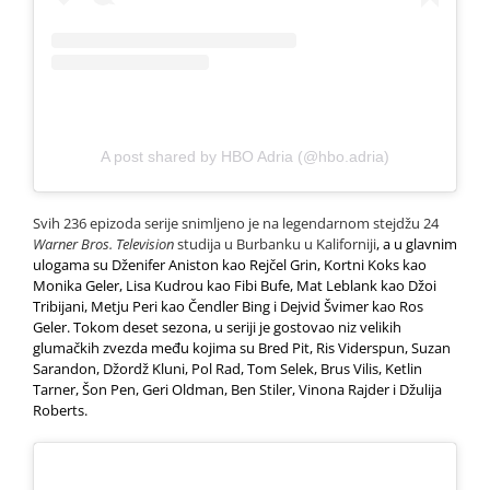
A post shared by HBO Adria (@hbo.adria)
Svih 236 epizoda serije snimljeno je na legendarnom stejdžu 24
Warner Bros. Television
studija u Burbanku u Kaliforniji
, a u glavnim
ulogama su Dženifer Aniston kao Rejčel Grin, Kortni Koks kao
Monika Geler, Lisa Kudrou kao Fibi Bufe, Mat Leblank kao Džoi
Tribijani, Metju Peri kao Čendler Bing i Dejvid Švimer kao Ros
Geler. Tokom deset sezona, u seriji je gostovao niz velikih
glumačkih zvezda među kojima su Bred Pit, Ris Viderspun, Suzan
Sarandon, Džordž Kluni, Pol Rad, Tom Selek, Brus Vilis, Ketlin
Tarner, Šon Pen, Geri Oldman, Ben Stiler, Vinona Rajder i Džulija
Roberts.