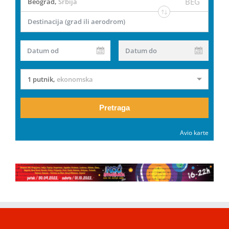
BEG
Beograd
,
Srbija
Destinacija (grad ili aerodrom)
Datum od
Datum do
1 putnik
,
ekonomska
Pretraga
Avio karte