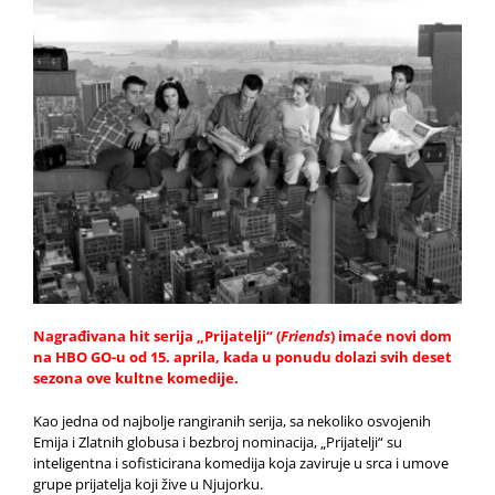
Nagrađivana hit serija „Prijatelji“ (
Friends
) imaće novi dom
na
HBO GO-u
od 15. aprila, kada u ponudu dolazi svih deset
sezona ove kultne komedije.
Kao jedna od najbolje rangiranih serija, sa nekoliko osvojenih
Emija i Zlatnih globusa i bezbroj nominacija, „Prijatelji“ su
inteligentna i sofisticirana komedija koja zaviruje u srca i umove
grupe prijatelja koji žive u Njujorku.