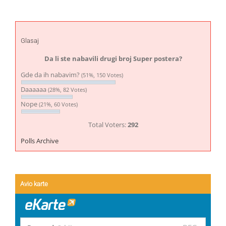
Glasaj
Da li ste nabavili drugi broj Super postera?
Gde da ih nabavim?
(51%, 150 Votes)
Daaaaaa
(28%, 82 Votes)
Nope
(21%, 60 Votes)
Total Voters:
292
Polls Archive
Avio karte