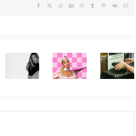
Facebook
X
Reddit
LinkedIn
WhatsApp
Tumblr
Pinterest
Vk
Ema
Beograd
Paris Hilton
među prvim
Karol G
ponovo u ulozi
stanicama
objavila singl
„Gloss Boss“
nove ere
„Matadora“ i
u kampanji
Charli xcx:
najavila novi
NYX
Objavljen
album „No Me
Professional
album „Music,
Arrepiento de
Makeup „If
Fashion, Film“
Sentir Tanto“
You NYX, You
uz ekskluzivno
koji stiže 7.
Know“
preslušavanje
avgusta
Volume 2
u
MASCOMSTORE