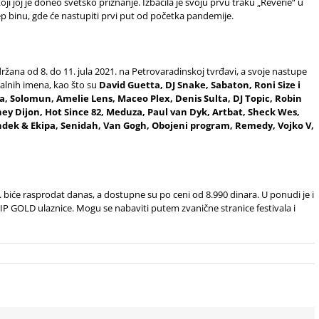
 koji joj je doneo svetsko priznanje. Izbacila je svoju prvu traku „Reverie“ u
ep binu, gde će nastupiti prvi put od početka pandemije.
održana od 8. do 11. jula 2021. na Petrovaradinskoj tvrđavi, a svoje nastupe
nalnih imena, kao što su
David Guetta, DJ Snake, Sabaton, Roni Size i
a, Solomun, Amelie Lens, Maceo Plex, Denis Sulta, DJ Topic, Robin
oney Dijon, Hot Since 82, Meduza, Paul van Dyk, Artbat, Sheck Wes,
dek & Ekipa, Senidah, Van Gogh, Obojeni program, Remedy, Vojko V,
. biće rasprodat danas, a dostupne su po ceni od 8.990 dinara. U ponudi je i
 VIP GOLD ulaznice. Mogu se nabaviti putem
zvanične stranice festivala
i