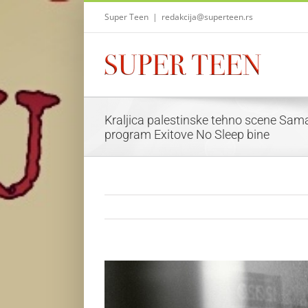
Skip
Super Teen
|
redakcija@superteen.rs
to
content
Kraljica palestinske tehno scene Sam
program Exitove No Sleep bine
View
Larger
Image