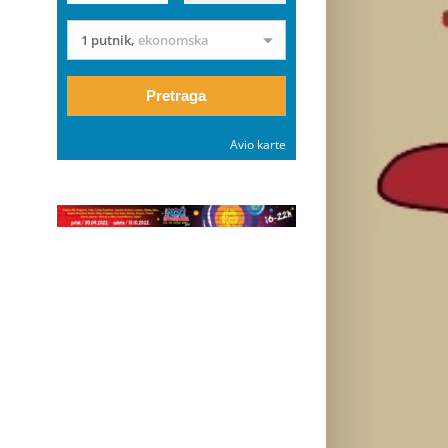
1 putnik
,
ekonomska
Pretraga
Avio karte