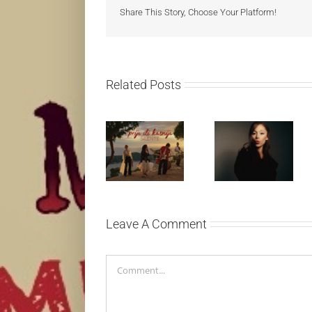
Share This Story, Choose Your Platform!
Related Posts
Silente
Ariana Grande
objavio novi
objavila osmi
singl “Prije ili
studijski
kasnije”
album „petal“
Leave A Comment
Comment