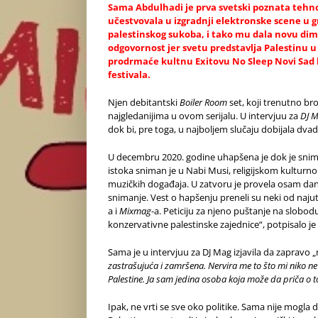
Sama Abdulhadi je prva svetski poznata tehno 
učestvovala u izgradnji elektronske scene u 
palestinskog sukoba, i tako mu dala novu dimen
odgovornost jer svetu predstavlja Palestinu u
prodrmaće kultnu Exitovu No Sleep Novi Sad bi
festivala.
Njen debitantski
Boiler Room
set, koji trenutno b
najgledanijima u ovom serijalu. U intervjuu za
DJ 
dok bi, pre toga, u najboljem slučaju dobijala dv
U decembru 2020. godine uhapšena je dok je snim
istoka sniman je u Nabi Musi, religijskom kulturnom 
muzičkih događaja. U zatvoru je provela osam dana,
snimanje. Vest o hapšenju preneli su neki od najut
a i
Mixmag
-a. Peticiju za njeno puštanje na slobod
konzervativne palestinske zajednice“, potpisalo je
Sama je u intervjuu za DJ Mag izjavila da zapravo „n
zastrašujuća i zamršena. Nervira me to što mi niko ne 
Palestine. Ja sam jedina osoba koja može da priča o 
Ipak, ne vrti se sve oko politike. Sama nije mogl