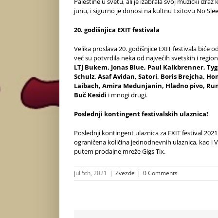
Palestine u svetu, ali je izabrala svoj muzički izraz
junu, i sigurno je donosi na kultnu Exitovu No Sle
20. godišnjica EXIT festivala
Velika proslava 20. godišnjice EXIT festivala biće 
već su potvrdila neka od najvećih svetskih i regio
LTJ Bukem, Jonas Blue, Paul Kalkbrenner, Tyg
Schulz, Asaf Avidan, Satori, Boris Brejcha, H
Laibach, Amira Medunjanin, Hladno pivo, Run
Buč Kesidi
i mnogi drugi.
Poslednji kontingent festivalskih ulaznica!
Poslednji kontingent ulaznica za EXIT festival 2021
ograničena količina jednodnevnih ulaznica, kao i
putem prodajne mreže
Gigs Tix
.
jul 5th, 2021
|
Zvezde
|
0 Comments