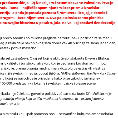
producentkinja i DJ iz nasiljem i ratom okovane Palestine. Prvo je
gradu Ramali, najčešće spominjanom kroz prizmu izraelsko-
ziju, a onda je postala poznata širom sveta, što joj je donelo i
 drugom, liberalnijem svetlu. Ova palestinska tehno pionirka
nu svojim bitovima u petak 9. jula, na velikoj proslavi dve decenije
roji preko sedam i po miliona pregleda na Youtube-u, pozicionira se među
Mag
je rekla da je nakon ovog seta dobila čak 40 bukinga za samo jedan dan,
adesetak poziva mesečno.
ala set za
Beatport
. Ovaj set koji je uključivao istaknute DJ-eve s Bliskog
lokalitetu i turističkoj atrakciji, koji je već ranije bio domaćin mnogih
 iako je, prema pisanju medija, imala dozvolu palestinskih vlasti za
icajnijih svetskih medija, poput
BBC
-ja,
NME
-a,
Bilborda,
The New York Times
-
u, u kojoj se navodi da je privedena kako bi se „ukrotio javni gnev
 100.000 predstavnika lokalne i svetske muzičke i plesne scene.
ikada nije želela da govori o politici, već samo da bude DJ“. „
Politika mi je
postavlja pitanja koja se tiču muzike, ali i razumem to – ja sam jedina iz
tome
“, rekla je.
a da bira titulu koju ipak ponosno nosi – nezvanična kulturna ambasadorka