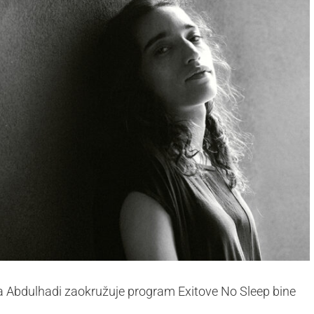
a Abdulhadi zaokružuje program Exitove No Sleep bine