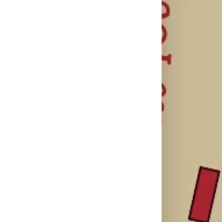
il
Karol G
objavila singl
„Matadora“ i
Silente
Ariana Grande
najavila novi
objavio novi
objavila osmi
album „No Me
singl “Prije ili
studijski
Arrepiento de
kasnije”
album „petal“
Sentir Tanto“
koji stiže 7.
avgusta