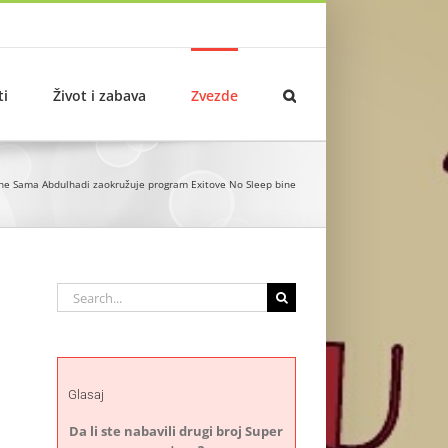
ti
Život i zabava
Zvezde
ene Sama Abdulhadi zaokružuje program Exitove No Sleep bine
Search
for:
Glasaj
Da li ste nabavili drugi broj Super