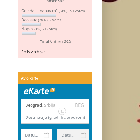
postera?
Gde da ih nabavim?
(51%, 150 Votes)
Daaaaaa
(28%, 82 Votes)
Nope
(21%, 60 Votes)
Total Voters:
292
Polls Archive
Avio karte
BEG
Beograd
,
Srbija
Destinacija (grad ili aerodrom)
Datum od
Datum do