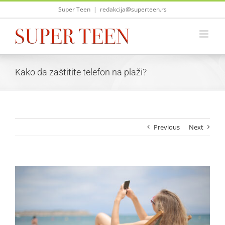
Skip
Super Teen
|
redakcija@superteen.rs
to
content
Kako da zaštitite telefon na plaži?
Previous
Next
View
Larger
Image