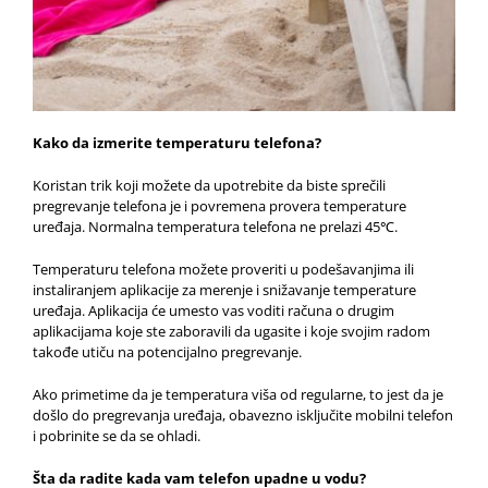
Kako da izmerite temperaturu telefona?
Koristan trik koji možete da upotrebite da biste sprečili
pregrevanje telefona je i povremena provera temperature
uređaja. Normalna temperatura telefona ne prelazi 45℃.
Temperaturu telefona možete proveriti u podešavanjima ili
instaliranjem aplikacije za merenje i snižavanje temperature
uređaja. Aplikacija će umesto vas voditi računa o drugim
aplikacijama koje ste zaboravili da ugasite i koje svojim radom
takođe utiču na potencijalno pregrevanje.
Ako primetime da je temperatura viša od regularne, to jest da je
došlo do pregrevanja uređaja, obavezno isključite mobilni telefon
i pobrinite se da se ohladi.
Šta da radite kada vam telefon upadne u vodu?