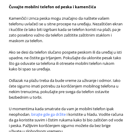
Čuvajte mobilni telefon od peska i kamenčića
Kamenčići i zrnca peska mogu značajno da naštete vašem
telefonu uvlačeći se u sitne procepe na uređaju. Nezaštićen ekran
i kućište će lako biti izgrbani kada se telefon koristi na plaži, pa je
zato posebno važno da telefon zaštitite zaštitnim staklom i
maskom za telefon.
Ako se desi da telefon slučano pospete peskom ili da uređaj u isti
upadne, ne čistite ga trljanjem. Pokušajte da uklonite pesak tako
što ga oduvate sa telefona ili otresete mobilni telefon rukom
kako bi spao sa uređaja.
Odlazak na plažu treba da bude vreme za uživanje i odmor. Iako
ćete sigurno imati potrebu za korišćenjem mobilnog telefona u
nekim trenucima, pokušajte pre svega da telefon ostavite
bezbednim u torbi.
U momentima kada smatrate da vam je mobilni telefon ipak
neophodan
,
birajte gde ga držite
i koristite u hladu. Vodite računa
da ga koristite suvim i čistim rukama kako bi bio zaštićen od vode
i peska. Pažljivim korišćenjem sigurno možete da bez brige
uživate u slobodnom vremenu.