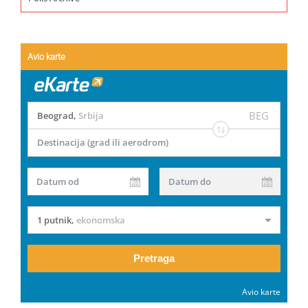
Avio karte
BEG
Beograd
,
Srbija
Destinacija (grad ili aerodrom)
Datum od
Datum do
1 putnik
,
ekonomska
Pretraga
Avio karte