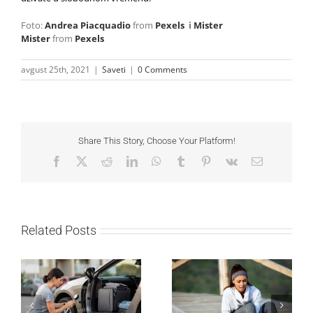
Foto:
Andrea Piacquadio
from
Pexels
i
Mister
Mister
from
Pexels
avgust 25th, 2021
|
Saveti
|
0 Comments
Share This Story, Choose Your Platform!
Facebook
X
Reddit
LinkedIn
WhatsApp
Tumblr
Pinterest
Vk
Email
Related Posts
Kako mladi vozači
Treniraj pametno: Kako