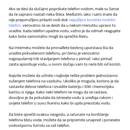
Ako se desi da slučajno poprskate telefon vodom, male su šanse
da će zapravo nastati neka šteta. Međutim, iako i sami znate da
nije preporučljivo prilaziti vodi dok
nepažljivo koristite mobilni
telefon
,
verovatno će se desiti da u nekom trenutku upravo to
uradite. Kada telefon upadne vodu, važno je da odmah reagujete
kako biste samostalno mogli da sprečite štetu.
Na Internetu možete da pronađete bezbroj uputstava šta da
uradite pokvašenom telefonu, pri čemu je verovatno
najpopularniji trik stavljanjem telefona u pirinač. Iako pirinač
zaista apsorbuje vodu, u ovom slučaju vam to neće biti od koristi.
Najviše možete da učinite i najbolje rešite problem jednostavno
sušenjem telefona na vazduhu. Ukoliko je moguće, korisno je da
rastavite delove telefona i izvadite bateriju i SIM i memorijsku
karticu iz njega. Kako neki telefoni ne mogu da se rastave,
dovoljno je da pokušate da istresete vodu iz uređaja rukom i
uvijete telefon u suvu tkaninu kako bi upila preostalu vodu.
Da biste sprečili ovakvu nezgodu, a računate na korišćenje
telefona blizu vode, možete da se pripremite unapred i ponesete
vodootpornu futrolu za vaš telefon.