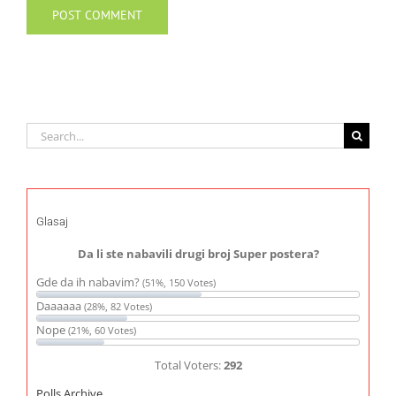
Search
for:
Glasaj
Da li ste nabavili drugi broj Super postera?
Gde da ih nabavim?
(51%, 150 Votes)
Daaaaaa
(28%, 82 Votes)
Nope
(21%, 60 Votes)
Total Voters:
292
Polls Archive