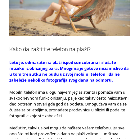
Kako da zaštitite telefon na plaži?
Leto je, odmarate na plaži ispod suncobrana i slušate
muziku iz obližnjeg bara. Mnogima je gotovo nezamislivo da
u tom trenutku ne budu uz svoj mobilni telefon i da ne
zabeleže nekoliko fotografija svog dana na odmoru.
Mobilni telefon ima ulogu najvernijeg asistenta i pomaže vam u
svakodnevnom funkcionisanju, pa je kao takav često neizostavni
deo potrebnih stvari gde god da pođete. Omogućava vam da se
čujete sa prijateljima, pronađete prodavnicu u blizini ili podelite
fotografije koje ste zabeležiti.
Međutim, takvi uslovi mogu da naštete vašem telefonu, jer sve
ono što mi kod provođenja dana na plaži volimo – uništava