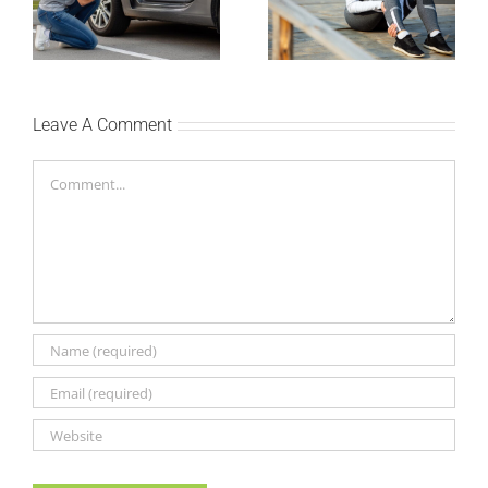
mogu pametno da
da izbegneš povrede i
planiraju putovanje
ostaneš u top formi
automobilom?
Leave A Comment
Comment