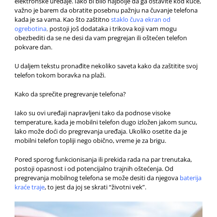
elektronske uređaje. Iako bi bilo najbolje da ga ostavite kod kuće,
važno je barem da obratite posebnu pažnju na čuvanje telefona
kada je sa vama. Kao što zaštitno
staklo čuva ekran od
ogrebotina
,
postoji još dodataka i trikova koji vam mogu
obezbediti da se ne desi da vam pregrejan ili oštećen telefon
pokvare dan.
U daljem tekstu pronađite nekoliko saveta kako da zaštitite svoj
telefon tokom boravka na plaži.
Kako da sprečite pregrevanje telefona?
Iako su ovi uređaji napravljeni tako da podnose visoke
temperature, kada je mobilni telefon dugo izložen jakom suncu,
lako može doći do pregrevanja uređaja. Ukoliko osetite da je
mobilni telefon topliji nego obično, vreme je za brigu.
Pored sporog funkcionisanja ili prekida rada na par trenutaka,
postoji opasnost i od potencijalno trajnih oštećenja. Od
pregrevanja mobilnog telefona se može desiti da njegova
baterija
kraće traje
, to jest da joj se skrati “životni vek”.