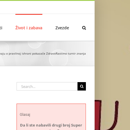
ti
Život i zabava
Zvezde
znaju o pravilnoj ishrani pokazaće ZdravoRastimo turnir znanja
Search
for:
Glasaj
Da li ste nabavili drugi broj Super