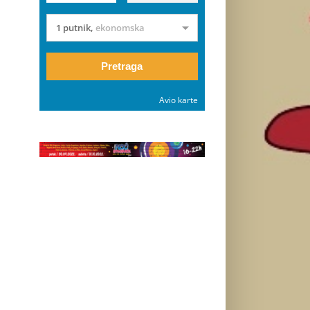
1 putnik
,
ekonomska
Pretraga
Avio karte