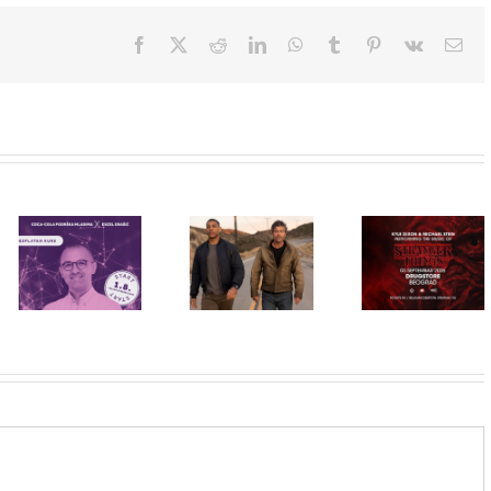
Facebook
X
Reddit
LinkedIn
WhatsApp
Tumblr
Pinterest
Vk
Ema
Priključi se
besplatnoj
HBO Max
regionalnoj AI
STRANGER
predstavio
edukaciji i
THINGS
službeni
nauči kako da
muzika iz
trejler za novu
veštačku
serije uživo u
DC seriju
inteligenciju
Beogradu!
„Fenjeri“
primeniš u
praksi