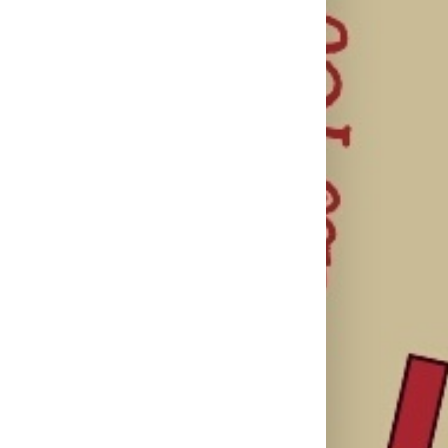
il
SF NIGHT:
Najuspešnije
Priključi se
POSLEDNJI
otvaranje
besplatnoj
DANI ULICE
studijskog
regionalnoj AI
HRASTOVA u
filma u Srbiji:
edukaciji i
Concept
Spajdermen:
nauči kako da
Cinema i
Novi dan
veštačku
CineStar
oborio rekord
inteligenciju
bioskopima
već prvog
primeniš u
12. avgusta
vikenda
praksi