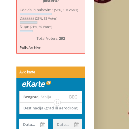
postera?
Gde da ih nabavim?
(51%, 150 Votes)
Daaaaaa
(28%, 82 Votes)
Nope
(21%, 60 Votes)
Total Voters:
292
Polls Archive
Avio karte
BEG
Beograd
,
Srbija
Destinacija (grad ili aerodrom)
Datum od
Datum do