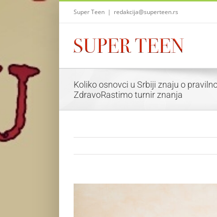
Skip
Super Teen
|
redakcija@superteen.rs
to
content
Koliko osnovci u Srbiji znaju o praviln
ZdravoRastimo turnir znanja
View
Larger
Image