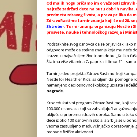
Od malih nogu pričamo im o važnosti zdravih ob
najteže zadržati dete na putu dobrih navika. 
predmeta zdravog života, a prava prilika da ma
ZdravoRastimo turnir znanja koji će od 20. se
Shtreber
. Turnir znanja organizuju Nestlé i S
prosvete, nauke i tehnološkog razvoja i Minis
Podstaknite svog osnovca da se prijavi čak i ako n
odgovore može da stekne znanja koja mu neće doneti
i razvoj u najvažnijem životnom dobu. „Koliko čaš
Šta ima više vitamina C, paprika ili limun?“ – sam
Turnir je deo projekta ZdravoRastimo, koji kompani
Nestlé for Healthier Kids, sa ciljem da pomogne ro
namenjeno deci osnovnoškolskog uzrasta i
učešć
nagrade.
Kroz edukativni program ZdravoRastimo, koji se ve
100.000 osnovaca koji su zahvaljujući angažovanju
uključe u pripremu zdravih obroka. Samo u toku šk
dece iz oko 100 osnovnih škola, a Srbija se u odn
veoma zastupljeno međuvršnjačko obrazovanje, gde 
redovne fizičke aktivnosti.