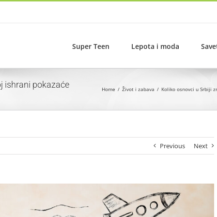
Super Teen
Lepota i moda
Save
oj ishrani pokazaće
Home
Život i zabava
Koliko osnovci u Srbiji 
Previous
Next