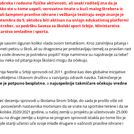
roka i redovne fizičke aktivnosti, ali svaki roditelj zna da je
Ako ste u tome uspeli, verovatno imate u kući malog štrebera iz
li šampioni pravilne ishrane i vežbanja testiraju svoje znanje je
ptembra do 5. oktobra biti aktivan na onlajn edukativnoj platformi
htreber, uz podršku Saveza za školski sport Srbije, Ministarstva
tarstva omladine i sporta.
ije sasvim siguran koliko vlada ovom tematikom. Kroz zanimljiva pitanja i
 peticu u školi, ali su dragocena jer predstavljaju temelj za pravilan rast
a vode dnevno je potrebno popiti? Koje namirnice su najzdravije za tebe?
o su neka od pitanja koja školarci mogu da očekuju.
ja Nestlé u Srbiji sprovodi od 2011. godine kao deo globalne inicijative
diteljima i čitavom društvu u razvijanju zdravih navika. Takmičenje je
e je potpuno besplatno
, a
najuspešnije takmičare očekuju vredne
ć deceniju sprovodi u školama širom Srbije, do sada je prošlo više od
 posvećenih nastavnika motivisani da se vrate na sportske terene i da se
olske 2020/2021 godine, u našoj zemlji u projektu je učestvovalo 25.000
osu na druge zemlje u kojima se program sprovodi istakla po tome što je
stariji učenici uče svoje mlađe drugare o važnosti pravilne ishrane i