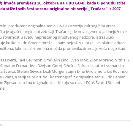
l
) imaće premijeru 26. oktobra na HBO GO-u, kada u ponudu stiže
 stiže i svih šest sezona originalne hit serije „Tračara“ iz 2007.
zvršni producent originalne serije. Ova ekstenzija kultnog hita vraća
o je ugašen originalni veb-sajt Tračare, gde nova generacija tinejdžera iz
u stvarnost u svetu neprestanog društvenog nadzora. Istražujući
žuje koliko su društvene mreže – i sam pejzaž Njujorka – evoluirali otkad
politena. Iako su se vremena možda promenila, drama je veća nego ikad.
s Doerti, Tavi Gevinson, Emili Alin Lind, Evan Mok, Zijon Moreno, Vitni Pik,
žonatan Fernandez i Džejson Gotej. Džošua Safran je autor i scenarista
a Švarca, Stefani Sevidž, Lezli Morgenstajn i Đinu Đirolamo, a Lis Rovinski
Evans, a seriji se pridružio i kostimograf iz originalne serije, Erik Daman.
Zigesar, kao i na originalnoj seriji koju su razvili Džoš Švarc i Stefani
ine.
ts