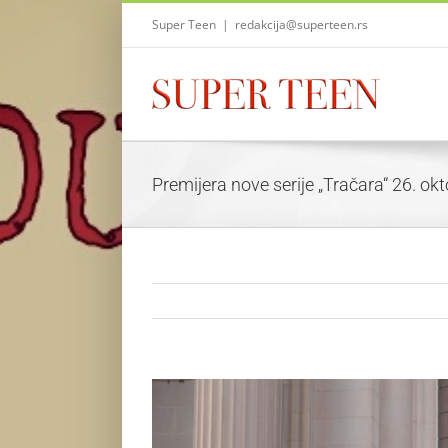
Skip
Super Teen
|
redakcija@superteen.rs
to
content
Premijera nove serije „Tračara“ 26. o
View
Larger
Image