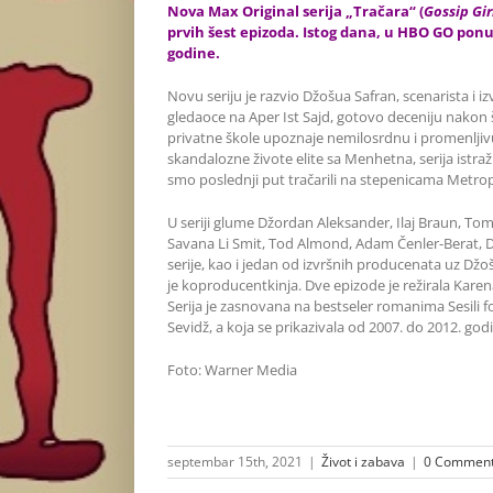
Nova Max Original serija „Tračara“ (
Gossip Gir
prvih šest epizoda. Istog dana, u HBO GO ponudu
godine.
Novu seriju je razvio Džošua Safran, scenarista i i
gledaoce na Aper Ist Sajd, gotovo deceniju nakon št
privatne škole upoznaje nemilosrdnu i promenljiv
skandalozne živote elite sa Menhetna, serija istra
smo poslednji put tračarili na stepenicama Metro
U seriji glume Džordan Aleksander, Ilaj Braun, Toma
Savana Li Smit, Tod Almond, Adam Čenler-Berat, D
serije, kao i jedan od izvršnih producenata uz Džoš
je koproducentkinja. Dve epizode je režirala Karena 
Serija je zasnovana na bestseler romanima Sesili fon 
Sevidž, a koja se prikazivala od 2007. do 2012. god
Foto: Warner Media
septembar 15th, 2021
|
Život i zabava
|
0 Commen