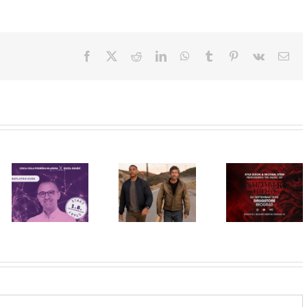
Facebook
X
Reddit
LinkedIn
WhatsApp
Tumblr
Pinterest
Vk
Ema
Priključi se
besplatnoj
HBO Max
regionalnoj AI
STRANGER
predstavio
edukaciji i
THINGS
službeni
nauči kako da
muzika iz
trejler za novu
veštačku
serije uživo u
DC seriju
inteligenciju
Beogradu!
„Fenjeri“
primeniš u
praksi