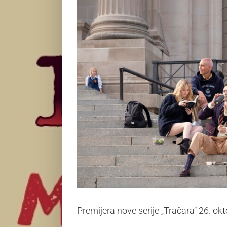
Premijera nove serije „Tračara“ 26. o