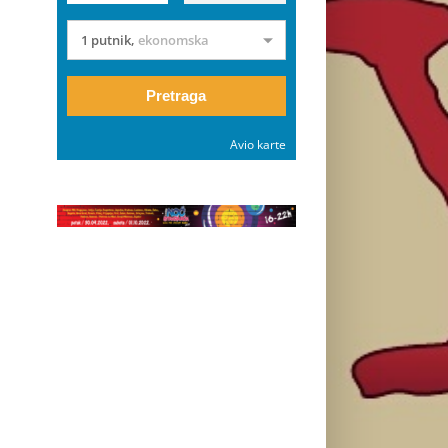
1 putnik
,
ekonomska
Pretraga
Avio karte