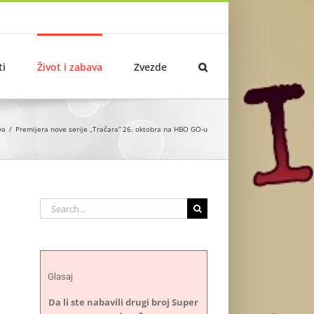
ti
Život i zabava
Zvezde
va
Premijera nove serije „Tračara“ 26. oktobra na HBO GO-u
Search
for:
Glasaj
Da li ste nabavili drugi broj Super