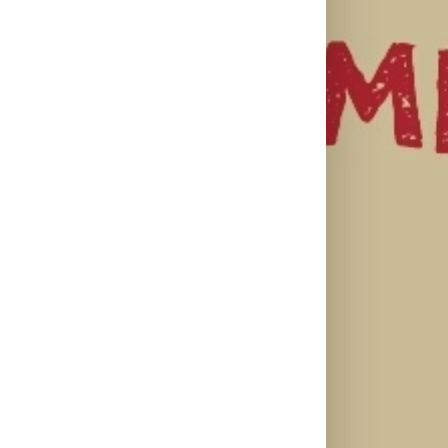
il
SF NIGHT:
Najuspešnije
Priključi se
POSLEDNJI
otvaranje
besplatnoj
DANI ULICE
studijskog
regionalnoj AI
HRASTOVA u
filma u Srbiji:
edukaciji i
Concept
Spajdermen:
nauči kako da
Cinema i
Novi dan
veštačku
CineStar
oborio rekord
inteligenciju
bioskopima
već prvog
primeniš u
12. avgusta
vikenda
praksi