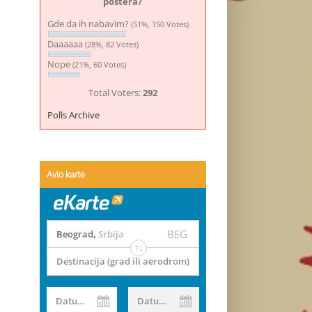
postera?
Gde da ih nabavim?
(51%, 150 Votes)
Daaaaaa
(28%, 82 Votes)
Nope
(21%, 60 Votes)
Total Voters:
292
Polls Archive
Avio karte
BEG
Beograd
,
Srbija
Destinacija (grad ili aerodrom)
Datum od
Datum do