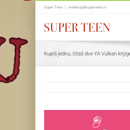
Skip
Super Teen
|
redakcija@superteen.rs
to
content
Kupiš jednu, čitaš dve YA Vulkan knji
View
Larger
Image