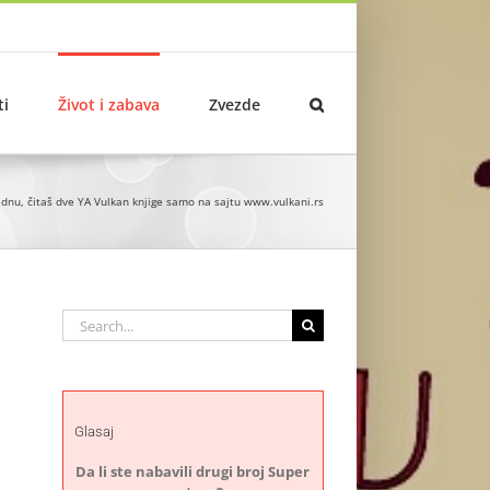
ti
Život i zabava
Zvezde
ednu, čitaš dve YA Vulkan knjige samo na sajtu www.vulkani.rs
Search
for:
Glasaj
Da li ste nabavili drugi broj Super