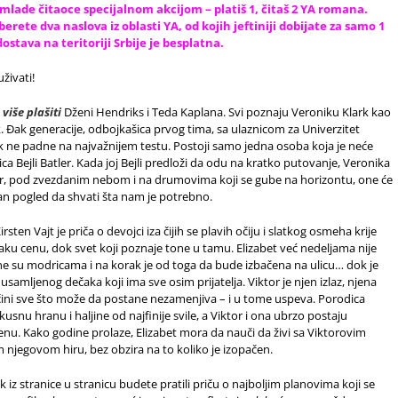
 mlade čitaoce specijalnom akcijom – platiš 1, čitaš 2 YA romana.
erete dva naslova iz oblasti YA, od kojih jeftiniji dobijate za samo 1
dostava na teritoriji Srbije je besplatna.
živati!
više plašiti
Dženi Hendriks i Teda Kaplana. Svi poznaju Veroniku Klark kao
. Đak generacije, odbojkašica prvog tima, sa ulaznicom za Univerzitet
k ne padne na najvažnijem testu. Postoji samo jedna osoba koja je neće
ca Bejli Batler. Kada joj Bejli predloži da odu na kratko putovanje, Veronika
etar, pod zvezdanim nebom i na drumovima koji se gube na horizontu, one će
dan pogled da shvati šta nam je potrebno.
rsten Vajt je priča o devojci iza čijih se plavih očiju i slatkog osmeha krije
aku cenu, dok svet koji poznaje tone u tamu. Elizabet već nedeljama nije
ne su modricama i na korak je od toga da bude izbačena na ulicu… dok je
amljenog dečaka koji ima sve osim prijatelja. Viktor je njen izlaz, njena
et čini sve što može da postane nezamenjiva – i u tome uspeva. Porodica
ukusnu hranu i haljine od najfinije svile, a Viktor i ona ubrzo postaju
 cenu. Kako godine prolaze, Elizabet mora da nauči da živi sa Viktorovim
egovom hiru, bez obzira na to koliko je izopačen.
k iz stranice u stranicu budete pratili priču o najboljim planovima koji se