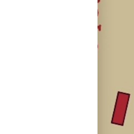
SF NIGHT:
Najuspešnije
Priključi se
POSLEDNJI
otvaranje
besplatnoj
DANI ULICE
studijskog
regionalnoj AI
HRASTOVA u
filma u Srbiji:
edukaciji i
Concept
Spajdermen:
nauči kako da
Cinema i
Novi dan
veštačku
CineStar
oborio rekord
inteligenciju
bioskopima
već prvog
primeniš u
12. avgusta
vikenda
praksi