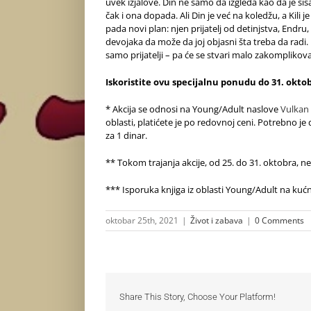
uvek izjalove. Din ne samo da izgleda kao da je si
čak i ona dopada. Ali Din je već na koledžu, a Kili j
pada novi plan: njen prijatelj od detinjstva, Endru,
devojaka da može da joj objasni šta treba da radi. 
samo prijatelji – pa će se stvari malo zakomplikova
Iskoristite ovu specijalnu ponudu do 31. okto
*
Akcija se odnosi na Young/Adult naslove
Vulkan
oblasti, platićete je po redovnoj ceni. Potrebno je
za 1 dinar.
** Tokom trajanja akcije, od 25. do 31. oktobra, n
*** Isporuka knjiga iz oblasti Young/Adult na kućnu
oktobar 25th, 2021
|
Život i zabava
|
0 Comments
Share This Story, Choose Your Platform!