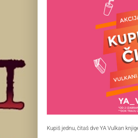
Kupiš jednu, čitaš dve YA Vulkan knji