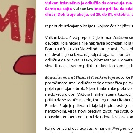
Vulkan izdavaštv
o je odlučilo da obraduje sve
Samo na sajtu
vulkani.rs
imate priliku da odab
dinar! Dok traje akcija, od 25. do 31. oktobra, 
Iz ponude izdvajamo knjige u kojima će tinejdžeri u
Vulkan izdavaštvo preporučuje roman
Nećemo se 
devojku koja nikada nije napravila pogrešan korak
Braun u džepu, zna šta želi od budućnosti. Sve do
osuđivati: njena bivša najbolja drugarica, buntovni
odlučuje da prihvati. I tako, kilometar po kilom
shvatiti da je pravom prijatelju dovoljan samo je
Mračni sunovrat Elizabet Frankenštajn
autorke Ki
proračunato srce i odlučnost da ostane živa po sv
pojela pristojan obrok. Njene tanke ruke prekrive
ne dovedu u dom Viktora Frankenštajna, tužnog i us
prilika da se izvuče iz bede, i od tog dana Elizab
Frankenštajn je prihvata i daje joj toplu postelju, 
nerazdvojni. Ali taj novi, predivni život ima svoju
opasnim temperamentom i da udovoljava svakom nj
Kameron Land očaraće vas romanom
Prvi put
,
do