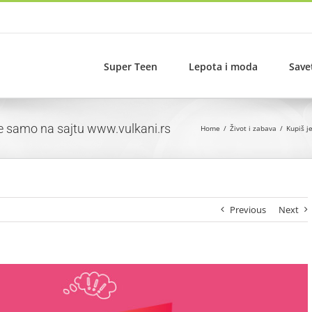
Super Teen
Lepota i moda
Save
ge samo na sajtu www.vulkani.rs
Home
Život i zabava
Kupiš j
Previous
Next