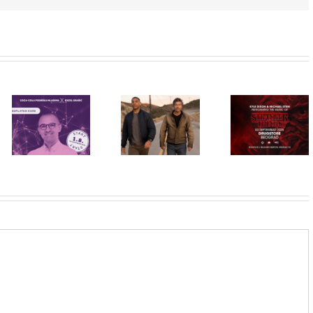
Priključi se
besplatnoj
HBO Max
regionalnoj AI
STRANGER
predstavio
edukaciji i
THINGS
službeni
nauči kako da
muzika iz
trejler za novu
veštačku
serije uživo u
DC seriju
inteligenciju
Beogradu!
„Fenjeri“
primeniš u
praksi