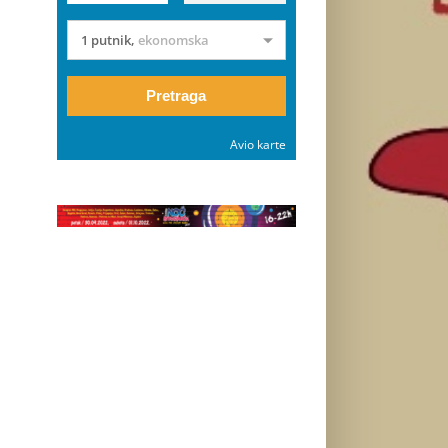
1 putnik
,
ekonomska
Pretraga
Avio karte