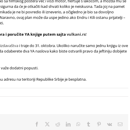
šao sa filmskog postera već i vozi motor, flertuje s lakoćom, a možda mu se
e sigurna da će je otkačiti kad shvati koliko je neiskusna. Tada joj na pamet
 nikada je ne bi povredio ili izneverio, a očigledno je bio sa dovoljno
Naravno, ovaj plan može da uspe jedino ako Endru i Kili ostanu prijatelji –
ti.
bra i poručite YA
knjige putem sajta
vulkani.rs
!
 izdavaštva
i traje do 31. oktobra. Ukoliko naručite samo jednu knjigu iz ove
 da odaberete dva YA naslova kako biste ostvarili pravo da jeftiniju dobijete
e važe dodatni popusti.
 adresu na teritoriji Republike Srbije je besplatna.
Facebook
X
Reddit
LinkedIn
WhatsApp
Tumblr
Pinterest
Vk
Ema