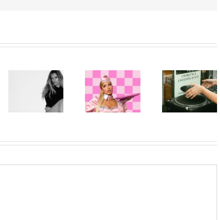
Beograd
Paris Hilton
među prvim
Karol G
ponovo u ulozi
stanicama
objavila singl
„Gloss Boss“
nove ere
„Matadora“ i
u kampanji
Charli xcx:
najavila novi
NYX
Objavljen
album „No Me
Professional
album „Music,
Arrepiento de
Makeup „If
Fashion, Film“
Sentir Tanto“
You NYX, You
uz ekskluzivno
koji stiže 7.
Know“
preslušavanje
avgusta
Volume 2
u
MASCOMSTORE