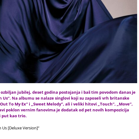
ozbiljan jubilej, deset godina postojanja i baš tim povodom danas je
Us“. Na albumu se nalaze singlovi koji su zaposeli vrh britanske
Out To My Ex“ i „Sweet Melody“, ali i veliki hitovi „Touch“, „Move“,
avi poklon vernim fanovima je dodatak od pet novih kompozicija
 put kao trio.
n Us [Deluxe Version]“