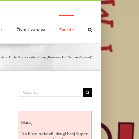
ti
Život i zabava
Zvezde
zde
Little Mix objavile album „Between Us [Deluxe Version]“
Search
for:
Glasaj
Da li ste nabavili drugi broj Super