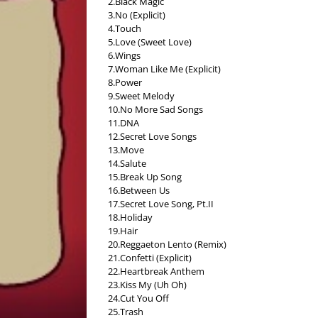
2.Black Magic
3.No (Explicit)
4.Touch
5.Love (Sweet Love)
6.Wings
7.Woman Like Me (Explicit)
8.Power
9.Sweet Melody
10.No More Sad Songs
11.DNA
12.Secret Love Songs
13.Move
14.Salute
15.Break Up Song
16.Between Us
17.Secret Love Song, Pt.II
18.Holiday
19.Hair
20.Reggaeton Lento (Remix)
21.Confetti (Explicit)
22.Heartbreak Anthem
23.Kiss My (Uh Oh)
24.Cut You Off
25.Trash