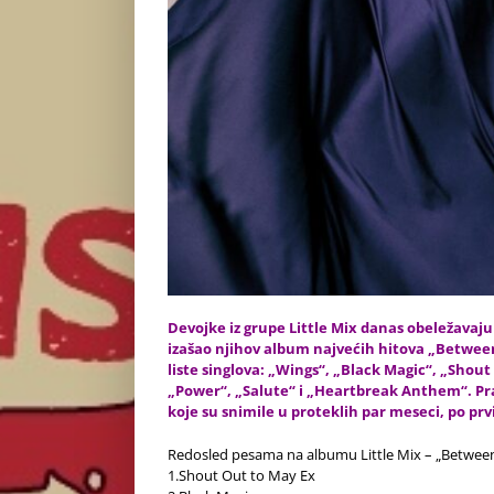
Devojke iz grupe Little Mix danas obeležavaju 
izašao njihov album najvećih hitova „Between 
liste singlova: „Wings“, „Black Magic“, „Shout 
„Power“, „Salute“ i „Heartbreak Anthem“. Pr
koje su snimile u proteklih par meseci, po prvi
Redosled pesama na albumu
Little Mix – „Betwee
1.Shout Out to May Ex