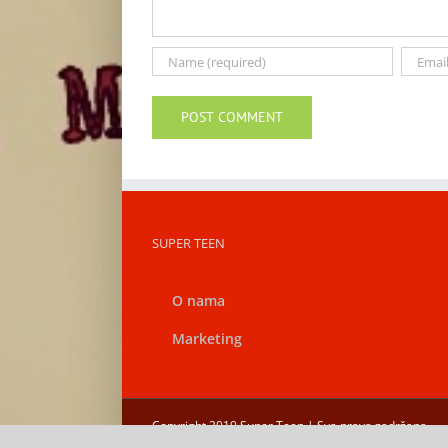
SUPER TEEN
O nama
Marketing
Copyright 2019 Super Teen | Sva prava zadržana