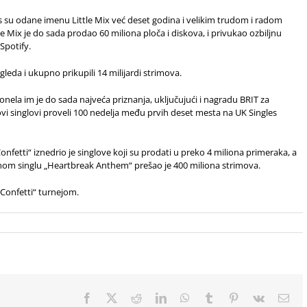
ds su odane imenu Little Mix već deset godina i velikim trudom i radom
tle Mix je do sada prodao 60 miliona ploča i diskova, i privukao ozbiljnu
Spotify.
gleda i ukupno prikupili 14 milijardi strimova.
onela im je do sada najveća priznanja, uključujući i nagradu BRIT za
hovi singlovi proveli 100 nedelja među prvih deset mesta na UK Singles
onfetti“ iznedrio je singlove koji su prodati u preko 4 miliona primeraka, a
nom singlu „Heartbreak Anthem“ prešao je 400 miliona strimova.
„Confetti“ turnejom.
Facebook
X
Reddit
LinkedIn
WhatsApp
Tumblr
Pinterest
Vk
Ema