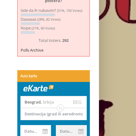
postera?
Gde da ih nabavim?
(51%, 150 Votes)
Daaaaaa
(28%, 82 Votes)
Nope
(21%, 60 Votes)
Total Voters:
292
Polls Archive
Avio karte
BEG
Beograd
,
Srbija
Destinacija (grad ili aerodrom)
Datum od
Datum do