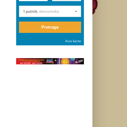
1 putnik
,
ekonomska
Pretraga
Avio karte