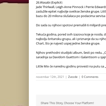
26.Wasabi (Explicit
)
Jade Thirlwall, Leigh-Anne Pinnock i Perrie Edwar
zaslužile epitet najbolje svetkse ženske grupe. Lit
bazu do 20 miliona slušalaca po podacima servisa 
Do sada su njihovi spotovi premašili 6 milijardi pre
Tekuća godina, pored svih izazova koje je nosila, d
najbolju britansku grupu, ali i priznanje da su nji
Chart, što je najveći uspej jedne ženske grupe.
Njihov prethodni studijski album, šesti po redu, „C
saradnja sa Davidom Guettom i Galantisom u sjaj
Little Mix će narednu godinu provesti na putu sa 
novembar 12th, 2021
|
Zvezde
|
0 Comments
Share This Story, Choose Your Platform!