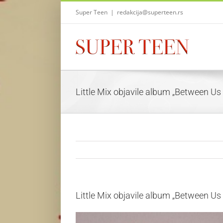
Skip
Super Teen
|
redakcija@superteen.rs
to
content
Little Mix objavile album „Between Us 
Little Mix objavile album „Between Us 