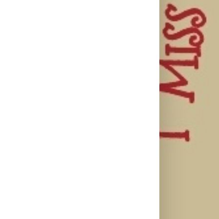
Karol G
objavila singl
„Matadora“ i
Silente
Ariana Grande
najavila novi
objavio novi
objavila osmi
album „No Me
singl “Prije ili
studijski
Arrepiento de
kasnije”
album „petal“
Sentir Tanto“
koji stiže 7.
avgusta