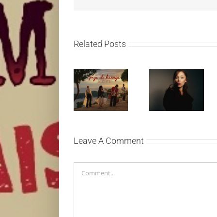
Related Posts
Silente
Ariana Grande
objavio novi
objavila osmi
singl “Prije ili
studijski
kasnije”
album „petal“
Leave A Comment
Comment