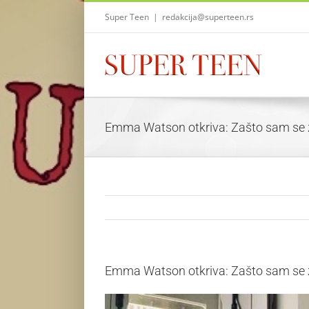
Skip
Super Teen
|
redakcija@superteen.rs
to
content
Emma Watson otkriva: Zašto sam se z
Emma Watson otkriva: Zašto sam se z