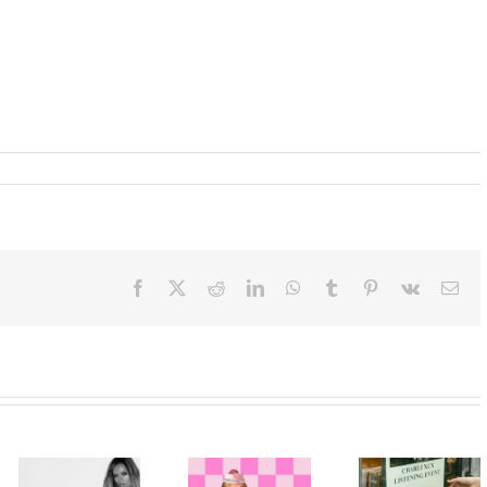
Facebook
X
Reddit
LinkedIn
WhatsApp
Tumblr
Pinterest
Vk
Ema
Beograd
Paris Hilton
među prvim
Karol G
ponovo u ulozi
stanicama
objavila singl