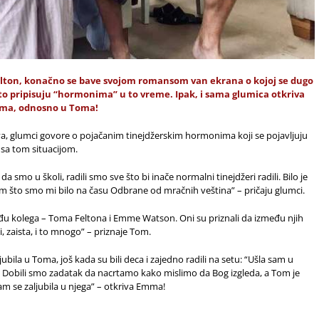
lton, konačno se bave svojom romansom van ekrana o kojoj se dugo
e to pripisuju “hormonima” u to vreme. Ipak, i sama glumica otkriva
filma, odnosno u Toma!
va, glumci govore o pojačanim tinejdžerskim hormonima koji se pojavljuju
 sa tom situacijom.
 da smo u školi, radili smo sve što bi inače normalni tinejdžeri radili. Bilo je
im što smo mi bilo na času Odbrane od mračnih veština” – pričaju glumci.
među kolega – Toma Feltona i Emme Watson. Oni su priznali da između njih
, zaista, i to mnogo” – priznaje Tom.
jubila u Toma, još kada su bili deca i zajedno radili na setu: “Ušla sam u
 Dobili smo zadatak da nacrtamo kako mislimo da Bog izgleda, a Tom je
m se zaljubila u njega” – otkriva Emma!