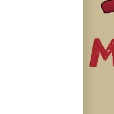
il
Karol G
objavila singl