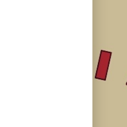
„Matadora“ i
Silente
Ariana Grande
najavila novi
objavio novi
objavila osmi
album „No Me
singl “Prije ili
studijski
Arrepiento de
kasnije”
album „petal“
Sentir Tanto“
koji stiže 7.
avgusta