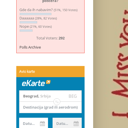
postera?
Gde da ih nabavim?
(51%, 150 Votes)
Daaaaaa
(28%, 82 Votes)
Nope
(21%, 60 Votes)
Total Voters:
292
Polls Archive
Avio karte
BEG
Beograd
,
Srbija
Destinacija (grad ili aerodrom)
Datum od
Datum do