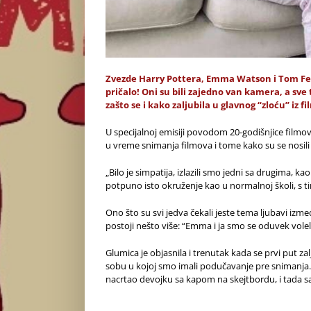
Zvezde Harry Pottera,
Emma
Watson i Tom Fe
pričalo! Oni su bili zajedno van kamera, a sv
zašto
se i kako zaljubila u glavnog “zloću” iz 
U specijalnoj emisiji povodom 20-godišnjice filmo
u vreme snimanja filmova i tome kako su se nosili
„Bilo je simpatija, izlazili smo jedni sa drugima, kao
potpuno isto okruženje kao u normalnoj školi, s t
Ono što su svi jedva čekali jeste tema ljubavi iz
postoji nešto više: “Emma i ja smo se oduvek voleli
Glumica je objasnila i trenutak kada se prvi put zal
sobu u kojoj smo imali podučavanje pre snimanja.
nacrtao devojku sa kapom na skejtbordu, i tada sa