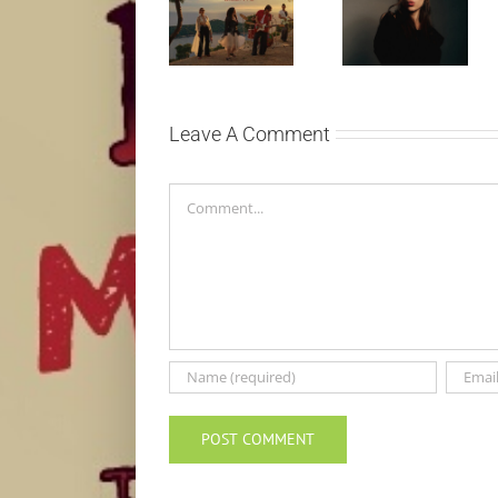
Silente
Ariana Grande
objavio novi
objavila osmi
singl “Prije ili
studijski
kasnije”
album „petal“
Leave A Comment
Comment