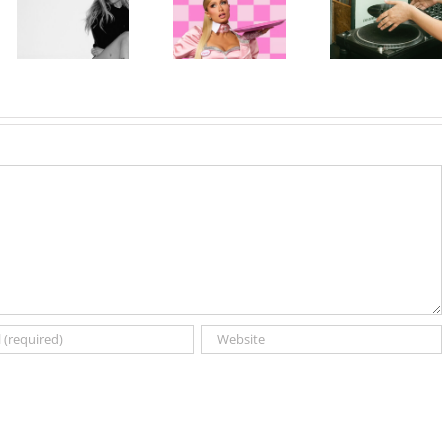
„Gloss Boss“
nove ere
„Matadora“ i
u kampanji
Charli xcx:
najavila novi
NYX
Objavljen
album „No Me
Professional
album „Music,
Arrepiento de
Makeup „If
Fashion, Film“
Sentir Tanto“
You NYX, You
uz ekskluzivno
koji stiže 7.
Know“
preslušavanje
avgusta
Volume 2
u
MASCOMSTORE