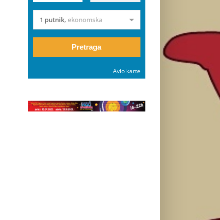
1 putnik
,
ekonomska
Pretraga
Avio karte