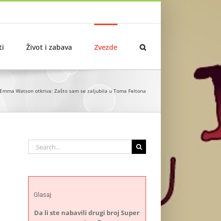
ti
Život i zabava
Zvezde
Emma Watson otkriva: Zašto sam se zaljubila u Toma Feltona
Search
for:
Glasaj
Da li ste nabavili drugi broj Super