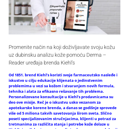
Promenite način na koji doživljavate svoju kožu
uz dubinsku analizu kože pomoću Derma –
Reader uređaja brenda Kiehl’s
Od 1851. brend Kiehl’s koristi svoje farmaceutsko nasleđe i
iskustvo u cilju edukacije klijenata o jedinstvenim
problemima u vezi sa kožom i stvaranjem novih formula,
tehnika i alata za efikasno rešavanje tih problema.
Personalizovane konsultacije u Kiehl’s prodavnicama su
deo ove misije. Reč je o iskustvu usko vezanom za
apotekarske korene brenda, a danas se godišnje sprovede
više od 5 miliona takvih savetovanja širom sveta. Slično
poseti specijalizovanim stručnjacima, klijenti u potrazi za
tretmanima za različita stanja i potrebe kože dolaze u