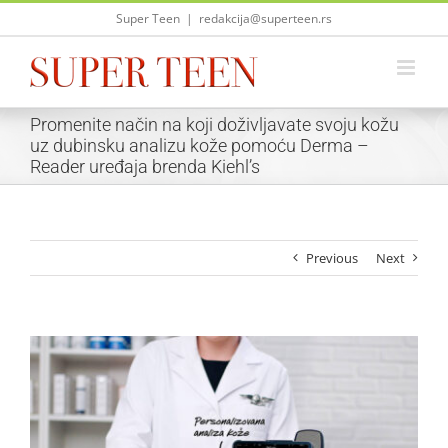
Skip
Super Teen
|
redakcija@superteen.rs
to
content
Promenite način na koji doživljavate svoju kožu
uz dubinsku analizu kože pomoću Derma –
Reader uređaja brenda Kiehl’s
Previous
Next
View
Larger
Image