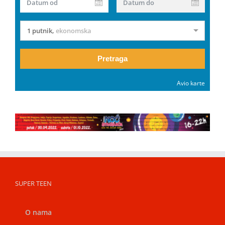
Datum od
Datum do
1 putnik
,
ekonomska
Pretraga
Avio karte
SUPER TEEN
O nama