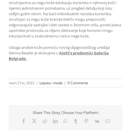
stručnjacima za negu kože edukaciju korisnika o njihovoj koži i
njenim jedinstvenim potrebama, uz pregled detalja koji nisu
vidljivi golim okom. Na bazi individualnih rezulata korisnika,
stručnjaci za negu kože brenda Kiehl’s mogu preporučiti
odgovarajuće sastojke i dati savete o životnom stilu, pored plana
upotrebe proizvoda za ciljano delovanje koje korisnici mogu
inkorporirati u svakodnevnu rutinu nege kože.
Usluga analize kože pomoću novog dijagnostičkog uređaja
Derma Reader je dostupna u
Kiehl’s prodavnici Galerija
Belgrade.
mart 21st, 2022
|
Lepota i moda
|
0 Comments
Share This Story, Choose Your Platform!
Facebook
X
Reddit
LinkedIn
WhatsApp
Tumblr
Pinterest
Vk
Email