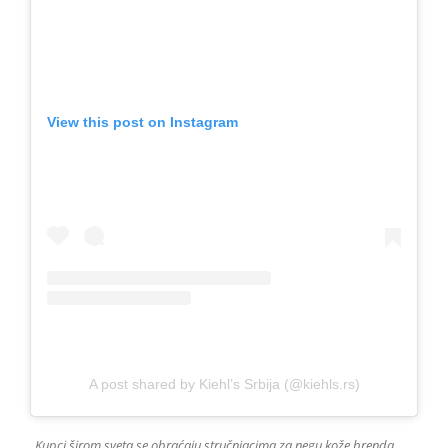
View this post on Instagram
A post shared by Kiehl’s Srbija (@kiehls.rs)
„
Kupci širom sveta se obraćaju stručnjacima za negu kože brenda