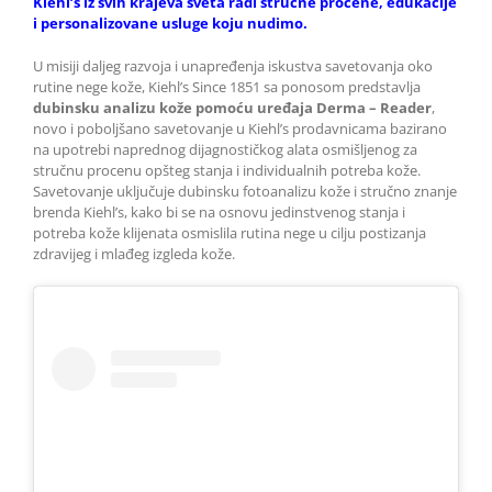
Kiehl’s iz svih krajeva sveta radi stručne procene, edukacije
i personalizovane usluge koju nudimo.
U misiji daljeg razvoja i unapređenja iskustva savetovanja oko
rutine nege kože, Kiehl’s Since 1851 sa ponosom predstavlja
dubinsku analizu kože pomoću uređaja Derma – Reader
,
novo i poboljšano savetovanje u Kiehl’s prodavnicama bazirano
na upotrebi naprednog dijagnostičkog alata osmišljenog za
stručnu procenu opšteg stanja i individualnih potreba kože.
Savetovanje uključuje dubinsku fotoanalizu kože i stručno znanje
brenda Kiehl’s, kako bi se na osnovu jedinstvenog stanja i
potreba kože klijenata osmislila rutina nege u cilju postizanja
zdravijeg i mlađeg izgleda kože.