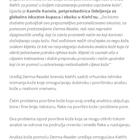
Kiehl’s za pomoć u boljem razumevanju potreba sopstvene kože”
,
izjavila je
Kamile Kanela, potpredsednica Odeljenja za
globalno iskustvo kupaca i obuku u Kiehl’su.
„Da bismo
dodatno poboljšali ovo prepoznatljivo personalizovano iskustvo, sa
ponosom predstavljamo Derma-Reader, naš novi napredni
dijagnostički uređaj, koji
će zaista promeniti način na koji korisnici
doživljavaju svoju kožu. Pod vođstvom naših stručnjaka za negu kože,
svakom klijentu će biti na raspolaganju dubinska analiza kože koja će
otkriti jedinstvene potrebe njihove kože. Klijenti će saznati više o
ciljanim tretmanima i dobiti preporuku proizvoda i način upotrebe
koji će im pomoći u ostvarivanju individualnih ciljeva kože.
”
Uređaj Derma-Reader brenda Kiehl’s sadrži vrhunske tehnike
snimanja kože koje omogućavaju dubinsku i površinsku analizu
kože u realnom vremenu.
Četiri problema površine kože koja ovaj uređaj analizira uključuju
bore i fine linije, teksturu, fleke na površini kože i proširene pore.
Dva problema ispod površine kože koja se mogu otkriti tokom
analize se odnose na područja crvenila i smeđe fleke u nastajanju.
Analiza kože pomoću Derma-Reader uređaja omogućava Kiehl’s