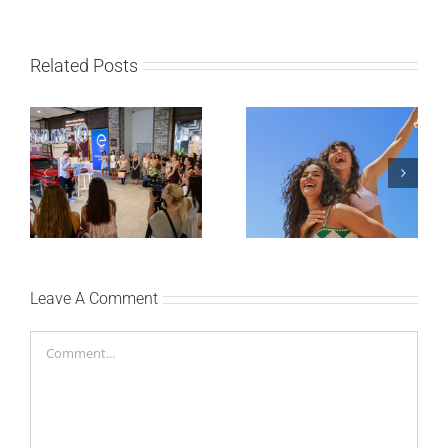
Related Posts
Lilly Drogerie proslavile
10. online rođendan,
Leto menja naše navike
uručile automobil
– vreme je da
Citroën C3 i najavile
promenite i beauty
saradnju sa
rutinu
šampionkom Andreom
Bokan
Leave A Comment
Comment