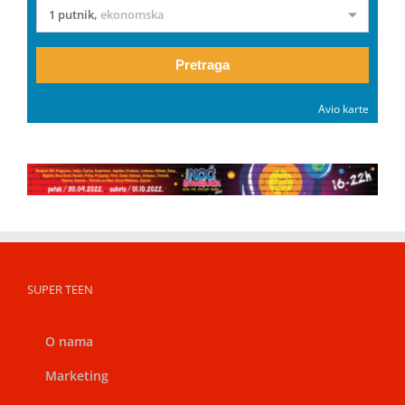
1 putnik
,
ekonomska
Pretraga
Avio karte
SUPER TEEN
O nama
Marketing