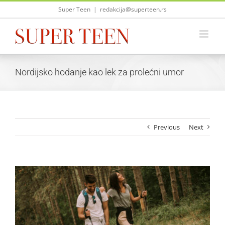
Skip
Super Teen
|
redakcija@superteen.rs
to
content
Nordijsko hodanje kao lek za prolećni umor
Previous
Next
View
Larger
Image