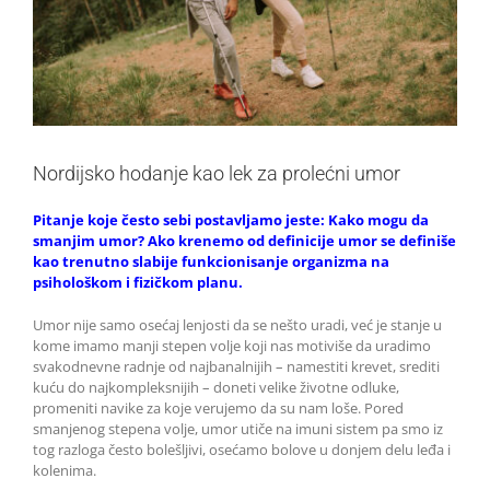
Nordijsko hodanje kao lek za prolećni umor
Pitanje koje često sebi postavljamo jeste: Kako mogu da
smanjim umor? Ako krenemo od definicije umor se definiše
kao trenutno slabije funkcionisanje organizma na
psihološkom i fizičkom planu.
Umor nije samo osećaj lenjosti da se nešto uradi, već je stanje u
kome imamo manji stepen volje koji nas motiviše da uradimo
svakodnevne radnje od najbanalnijih – namestiti krevet, srediti
kuću do najkompleksnijih – doneti velike životne odluke,
promeniti navike za koje verujemo da su nam loše. Pored
smanjenog stepena volje, umor utiče na imuni sistem pa smo iz
tog razloga često bolešljivi, osećamo bolove u donjem delu leđa i
kolenima.