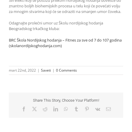
Svi efekti koji se postižu prilikom nordijskog hodanja dovešće do
znantno boljih biohemijskih procesa u telu koji će povećati volju
za mnogim stvarima koji će se odraziti na smanjen umor čoveka.
Odagnajte prolećni umor uz Školu nordijskog hodanja
Beogradskog trkačkog kluba:
BRC Škola Nordijskog hodanja – Fitnes za sve od 7 do 107 godina
(skolanordijskoghodanja.com)
mart 22nd, 2022
|
Saveti
|
0 Comments
Share This Story, Choose Your Platform!
Facebook
X
Reddit
LinkedIn
WhatsApp
Tumblr
Pinterest
Vk
Email