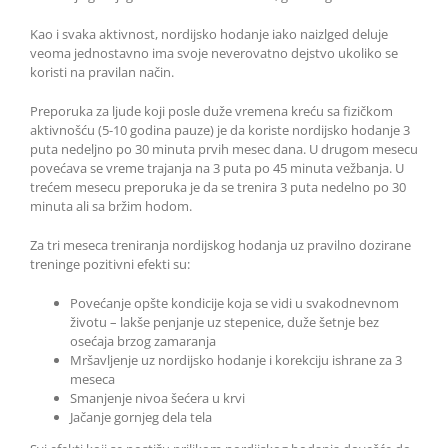
Kao i svaka aktivnost, nordijsko hodanje iako naizlged deluje
veoma jednostavno ima svoje neverovatno dejstvo ukoliko se
koristi na pravilan način.
Preporuka za ljude koji posle duže vremena kreću sa fizičkom
aktivnošću (5-10 godina pauze) je da koriste nordijsko hodanje 3
puta nedeljno po 30 minuta prvih mesec dana. U drugom mesecu
povećava se vreme trajanja na 3 puta po 45 minuta vežbanja. U
trećem mesecu preporuka je da se trenira 3 puta nedelno po 30
minuta ali sa bržim hodom.
Za tri meseca treniranja nordijskog hodanja uz pravilno dozirane
treninge pozitivni efekti su:
Povećanje opšte kondicije koja se vidi u svakodnevnom
životu – lakše penjanje uz stepenice, duže šetnje bez
osećaja brzog zamaranja
Mršavljenje uz nordijsko hodanje i korekciju ishrane za 3
meseca
Smanjenje nivoa šećera u krvi
Jačanje gornjeg dela tela