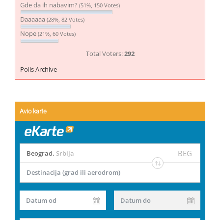
Gde da ih nabavim?
(51%, 150 Votes)
Daaaaaa
(28%, 82 Votes)
Nope
(21%, 60 Votes)
Total Voters:
292
Polls Archive
Avio karte
BEG
Beograd
,
Srbija
Destinacija (grad ili aerodrom)
Datum od
Datum do