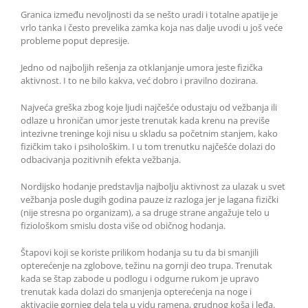
Granica između nevoljnosti da se nešto uradi i totalne apatije je
vrlo tanka i često prevelika zamka koja nas dalje uvodi u još veće
probleme poput depresije.
Jedno od najboljih rešenja za otklanjanje umora jeste fizička
aktivnost. I to ne bilo kakva, već dobro i pravilno dozirana.
Najveća greška zbog koje ljudi najčešće odustaju od vežbanja ili
odlaze u hroničan umor jeste trenutak kada krenu na previše
intezivne treninge koji nisu u skladu sa početnim stanjem, kako
fizičkim tako i psihološkim. I u tom trenutku najčešće dolazi do
odbacivanja pozitivnih efekta vežbanja.
Nordijsko hodanje predstavlja najbolju aktivnost za ulazak u svet
vežbanja posle dugih godina pauze iz razloga jer je lagana fizički
(nije stresna po organizam), a sa druge strane angažuje telo u
fiziološkom smislu dosta više od običnog hodanja.
Štapovi koji se koriste prilikom hodanja su tu da bi smanjili
opterećenje na zglobove, težinu na gornji deo trupa. Trenutak
kada se štap zabode u podlogu i odgurne rukom je upravo
trenutak kada dolazi do smanjenja opterećenja na noge i
aktivacije gornjeg dela tela u vidu ramena, grudnog koša i leđa.