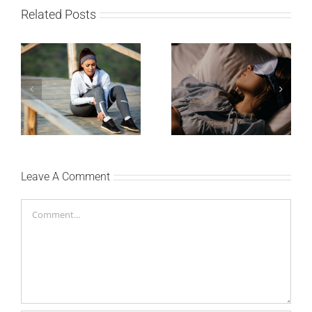
Related Posts
Treniraj pametno: Kako
Zašto je važno da
da izbegneš povrede i
spavaš 8 sati?
ostaneš u top formi
Leave A Comment
Comment