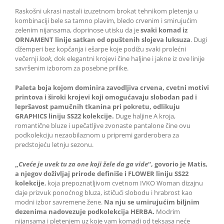
Raskošni ukrasi nastali izuzetnom brokat tehnikom pletenja u
kombinaciji bele sa tamno plavim, bledo crvenim i smirujućim
zelenim nijansama, doprinose utisku da je
svaki komad iz
ORNAMENT linije satkan od opuštenih slojeva luksuza
. Dugi
džemperi bez kopčanja i ešarpe koje podižu svaki prolećni
večernji
look
, dok elegantni krojevi čine haljine i jakne iz ove linije
savršenim izborom za posebne prilike.
Paleta boja kojom dominira zavodljiva crvena, cvetni motivi
printova i široki krojevi koji omogućavaju slobodan pad i
lepršavost pamučnih tkanina pri pokretu, odlikuju
GRAPHICS liniju SS22 kolekcije.
Duge haljine A kroja,
romantične bluze i upečatljive zvonaste pantalone čine ovu
podkolekciju nezaobilaznom u pripremi garderobera za
predstojeću letnju sezonu.
„
Cveće je uvek tu za one koji žele da ga vide
“, govorio je Matis,
a njegov doživljaj prirode definiše i FLOWER liniju SS22
kolekcije
, koja prepoznatljivom cvetnom IVKO Woman dizajnu
daje prizvuk ponoćnog bluza, ističući slobodu i hrabrost kao
modni izbor savremene žene.
Na nju se umirujućim biljnim
dezenima nadovezuje podkolekcija HERBA.
Modrim
nijansama i pletenjem uz koje vam komadi od teksasa neće