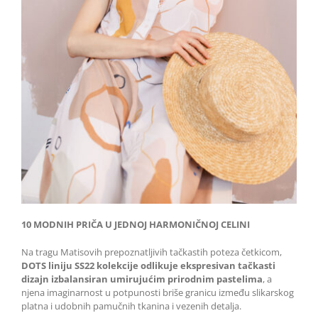
10 MODNIH PRIČA U JEDNOJ HARMONIČNOJ CELINI
Na tragu Matisovih prepoznatljivih tačkastih poteza četkicom,
DOTS liniju SS22 kolekcije odlikuje ekspresivan tačkasti
dizajn izbalansiran umirujućim prirodnim pastelima
, a
njena imaginarnost u potpunosti briše granicu između slikarskog
platna i udobnih pamučnih tkanina i vezenih detalja.