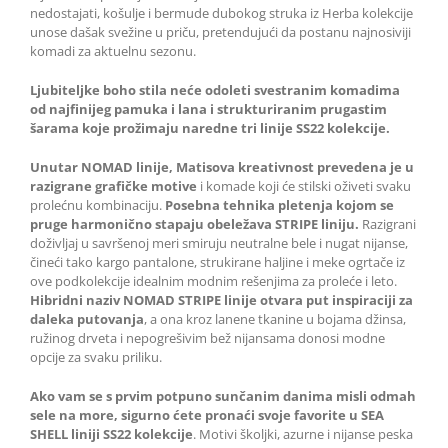
nedostajati, košulje i bermude dubokog struka iz Herba kolekcije
unose dašak svežine u priču, pretendujući da postanu najnosiviji
komadi za aktuelnu sezonu.
Ljubiteljke boho stila neće odoleti svestranim komadima
od najfinijeg pamuka i lana i strukturiranim prugastim
šarama koje prožimaju naredne tri linije SS22 kolekcije.
Unutar NOMAD linije, Matisova kreativnost prevedena je u
razigrane grafičke motive
i komade koji će stilski oživeti svaku
prolećnu kombinaciju.
Posebna tehnika pletenja kojom se
pruge harmonično stapaju obeležava STRIPE liniju.
Razigrani
doživljaj u savršenoj meri smiruju neutralne bele i nugat nijanse,
čineći tako kargo pantalone, strukirane haljine i meke ogrtače iz
ove podkolekcije idealnim modnim rešenjima za proleće i leto.
Hibridni naziv NOMAD STRIPE linije otvara put inspiraciji za
daleka putovanja
, a ona kroz lanene tkanine u bojama džinsa,
ružinog drveta i nepogrešivim bež nijansama donosi modne
opcije za svaku priliku.
Ako vam se s prvim potpuno sunčanim danima misli odmah
sele na more, sigurno ćete pronaći svoje favorite u SEA
SHELL liniji SS22 kolekcije
. Motivi školjki, azurne i nijanse peska