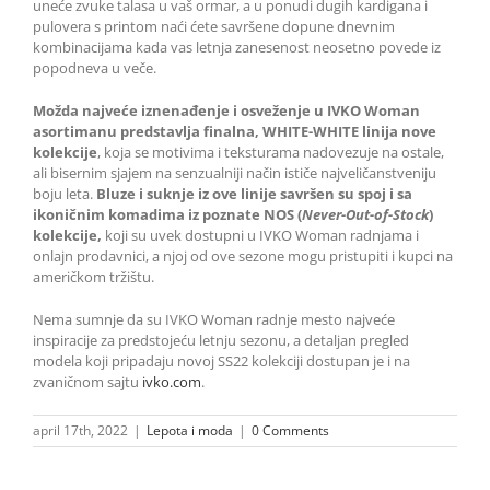
uneće zvuke talasa u vaš ormar, a u ponudi dugih kardigana i
pulovera s printom naći ćete savršene dopune dnevnim
kombinacijama kada vas letnja zanesenost neosetno povede iz
popodneva u veče.
Možda najveće iznenađenje i osveženje u IVKO Woman
asortimanu predstavlja finalna, WHITE-WHITE linija nove
kolekcije
, koja se motivima i teksturama nadovezuje na ostale,
ali bisernim sjajem na senzualniji način ističe najveličanstveniju
boju leta.
Bluze i suknje iz ove linije savršen su spoj i sa
ikoničnim komadima iz poznate NOS (
Never-Out-of-Stock
)
kolekcije,
koji su uvek dostupni u IVKO Woman radnjama i
onlajn prodavnici, a njoj od ove sezone mogu pristupiti i kupci na
američkom tržištu.
Nema sumnje da su IVKO Woman radnje mesto najveće
inspiracije za predstojeću letnju sezonu, a detaljan pregled
modela koji pripadaju novoj SS22 kolekciji dostupan je i na
zvaničnom sajtu
ivko.com
.
april 17th, 2022
|
Lepota i moda
|
0 Comments