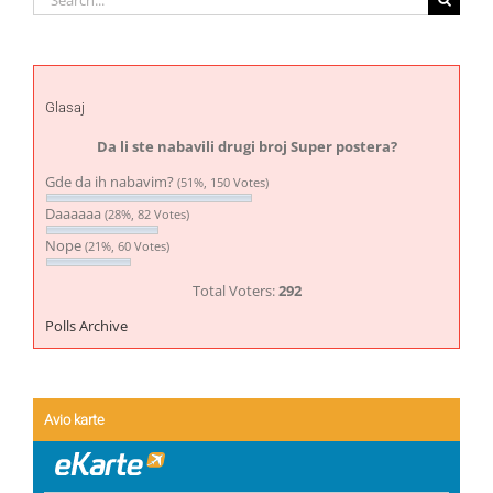
for:
Glasaj
Da li ste nabavili drugi broj Super postera?
Gde da ih nabavim?
(51%, 150 Votes)
Daaaaaa
(28%, 82 Votes)
Nope
(21%, 60 Votes)
Total Voters:
292
Polls Archive
Avio karte