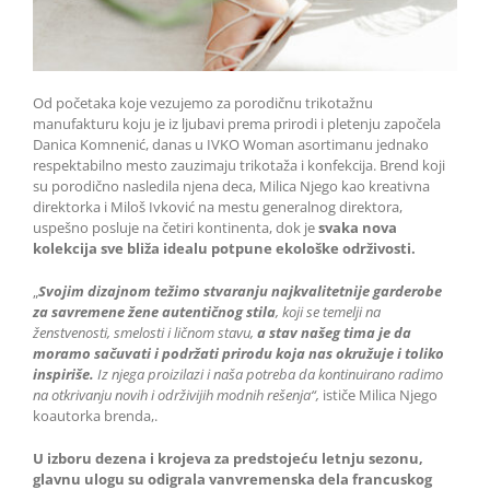
Od početaka koje vezujemo za porodičnu trikotažnu
manufakturu koju je iz ljubavi prema prirodi i pletenju započela
Danica Komnenić, danas u IVKO Woman asortimanu jednako
respektabilno mesto zauzimaju trikotaža i konfekcija. Brend koji
su porodično nasledila njena deca, Milica Njego kao kreativna
direktorka i Miloš Ivković na mestu generalnog direktora,
uspešno posluje na četiri kontinenta, dok je
svaka nova
kolekcija sve bliža idealu potpune ekološke održivosti.
„
Svojim dizajnom težimo stvaranju najkvalitetnije garderobe
za savremene žene autentičnog stila
, koji se temelji na
ženstvenosti, smelosti i ličnom stavu,
a stav našeg tima je da
moramo sačuvati i podržati prirodu koja nas okružuje i toliko
inspiriše.
Iz njega proizilazi i naša potreba da kontinuirano radimo
na otkrivanju novih i održivijih modnih rešenja“,
ističe Milica Njego
koautorka brenda,.
U izboru dezena i krojeva za predstojeću letnju sezonu,
glavnu ulogu su odigrala vanvremenska dela francuskog