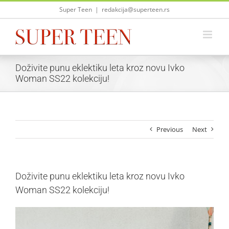
Skip
Super Teen
|
redakcija@superteen.rs
to
content
Doživite punu eklektiku leta kroz novu Ivko
Woman SS22 kolekciju!
Previous
Next
Doživite punu eklektiku leta kroz novu Ivko
Woman SS22 kolekciju!