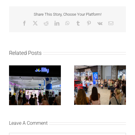
Share This Story, Choose Your Platform!
Facebook
X
Reddit
LinkedIn
WhatsApp
Tumblr
Pinterest
Vk
Email
Related Posts
Lilly Drogerie proslavile
Lilly Drogerie i L’Oréal
10. online rođendan,
Paris Elseve na
uručile automobil
Festivalu nege kose
Citroën C3 i najavile
predstavili Collagen
saradnju sa
Lifter liniju i popuste do
šampionkom Andreom
30 odsto
Bokan
Leave A Comment