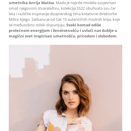
umetnika Anrija Matisa
. Mada je najviše modela svojevrsan
omaž njegovom stvaralaštvu, kolekcija SS22 obuhvata svu čar
leta i različite inspiracije dizajnerskog tima kreativne direktorke
Milice Njego. Satkana je od čak 10 autentičnih modnih linija, koje
se međusobno stilski dopunjuju
. Svaki komad odiše
prolećnom energijom i ženstvenošću i uvlači nas dublje u
magični svet inspirisan umetnošću, prirodom i slobodom
.