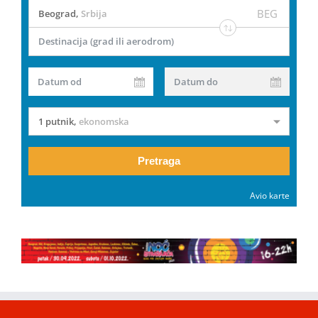
BEG
Beograd
,
Srbija
Destinacija (grad ili aerodrom)
Datum od
Datum do
1 putnik
,
ekonomska
Pretraga
Avio karte