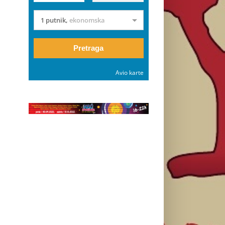
1 putnik
,
ekonomska
Pretraga
Avio karte