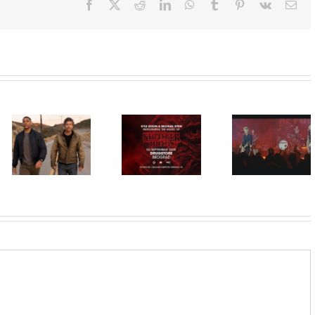
Facebook
X
Reddit
LinkedIn
WhatsApp
Tumblr
Pinterest
Vk
Ema
Film
NIMRODS,
inspirisan
HBO Max
ranim danima
STRANGER
predstavio
grupe GREEN
THINGS
službeni
DAY, stiže u
muzika iz
trejler za novu
CineStar i
serije uživo u
DC seriju
Concept
Beogradu!
„Fenjeri“
Cinema
ekskluzivno
11. i 14.
avgusta