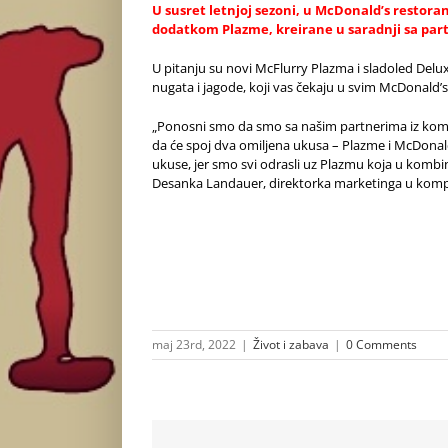
U susret letnjoj sezoni, u McDonald’s restor
dodatkom Plazme, kreirane u saradnji sa par
U pitanju su novi McFlurry Plazma i sladoled Del
nugata i jagode, koji vas čekaju u svim McDonald’s
„Ponosni smo da smo sa našim partnerima iz komp
da će spoj dva omiljena ukusa – Plazme i McDonal
ukuse, jer smo svi odrasli uz Plazmu koja u kombi
Desanka Landauer, direktorka marketinga u kompa
maj 23rd, 2022
|
Život i zabava
|
0 Comments