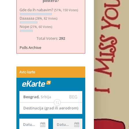
postera?
Gde da ih nabavim?
(51%, 150 Votes)
Daaaaaa
(28%, 82 Votes)
Nope
(21%, 60 Votes)
Total Voters:
292
Polls Archive
Avio karte
BEG
Beograd
,
Srbija
Destinacija (grad ili aerodrom)
Datum od
Datum do