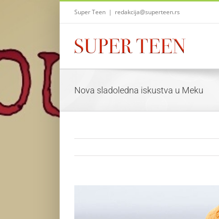
Skip
Super Teen
|
redakcija@superteen.rs
to
content
Nova sladoledna iskustva u Meku
View
Larger
Image