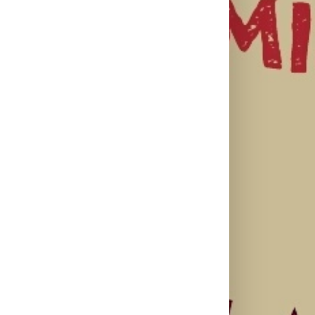
il
Najuspešnije
Priključi se
otvaranje
besplatnoj
HBO Max
studijskog
regionalnoj AI
predstavio
filma u Srbiji:
edukaciji i
službeni
Spajdermen:
nauči kako da
trejler za novu
Novi dan
veštačku
DC seriju
oborio rekord
inteligenciju
„Fenjeri“
već prvog
primeniš u
vikenda
praksi