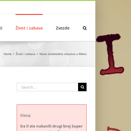
ti
Život i zabava
Zvezde
Home
Život i zabava
Nova sladoledna iskustva u Meku
Search
for:
Glasaj
Da li ste nabavili drugi broj Super