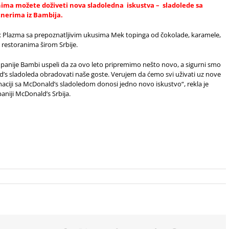
anima možete doživeti nova sladoledna iskustva – sladolede sa
tnerima iz Bambija.
ux Plazma sa prepoznatljivim ukusima Mek topinga od čokolade, karamele,
 restoranima širom Srbije.
anije Bambi uspeli da za ovo leto pripremimo nešto novo, a sigurni smo
d’s sladoleda obradovati naše goste. Verujem da ćemo svi uživati uz nove
naciji sa McDonald’s sladoledom donosi jedno novo iskustvo“, rekla je
niji McDonald’s Srbija.