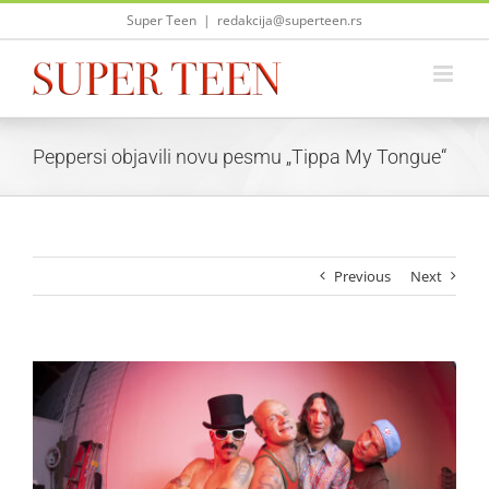
Skip
Super Teen
|
redakcija@superteen.rs
to
content
Peppersi objavili novu pesmu „Tippa My Tongue“
Previous
Next
View
Larger
Image