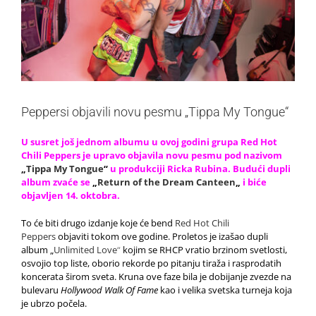
Peppersi objavili novu pesmu „Tippa My Tongue“
U susret još jednom albumu u ovoj godini grupa Red Hot
Chili Peppers je upravo objavila novu pesmu pod nazivom
„
Tippa My Tongue
“
u produkciji Ricka Rubina. Budući dupli
album zvaće se
„
Return of the Dream Canteen
„
i biće
objavljen 14. oktobra.
To će biti drugo izdanje koje će bend
Red Hot Chili
Peppers
objaviti tokom ove godine. Proletos je izašao dupli
album „
Unlimited Love
“
kojim se RHCP vratio brzinom svetlosti,
osvojio top liste, oborio rekorde po pitanju tiraža i rasprodatih
koncerata širom sveta. Kruna ove faze bila je dobijanje zvezde na
bulevaru
Hollywood Walk Of Fame
kao i velika svetska turneja koja
je ubrzo počela.