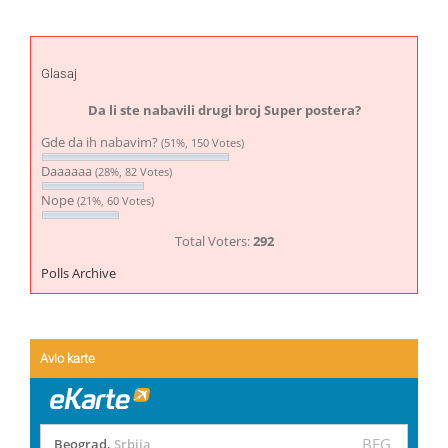
Glasaj
Da li ste nabavili drugi broj Super postera?
Gde da ih nabavim?
(51%, 150 Votes)
Daaaaaa
(28%, 82 Votes)
Nope
(21%, 60 Votes)
Total Voters:
292
Polls Archive
Avio karte
BEG
Beograd
,
Srbija