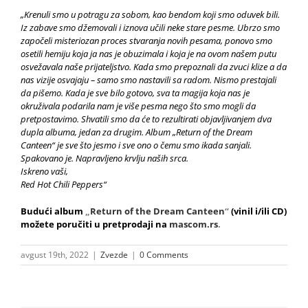
„Krenuli smo u potragu za sobom, kao bendom koji smo oduvek bili.
Iz zabave smo džemovali i iznova učili neke stare pesme. Ubrzo smo
započeli misteriozan proces stvaranja novih pesama, ponovo smo
osetili hemiju koja ja nas je obuzimala i koja je na ovom našem putu
osvežavala naše prijateljstvo. Kada smo prepoznali da zvuci klize a da
nas vizije osvajaju – samo smo nastavili sa radom. Nismo prestajali
da pišemo. Kada je sve bilo gotovo, sva ta magija koja nas je
okruživala podarila nam je više pesma nego što smo mogli da
pretpostavimo. Shvatili smo da će to rezultirati objavljivanjem dva
dupla albuma, jedan za drugim. Album „Return of the Dream
Canteen“ je sve što jesmo i sve ono o čemu smo ikada sanjali.
Spakovano je. Napravljeno krvlju naših srca.
Iskreno vaši,
Red Hot Chili Peppers“
Budući album
„
Return of the Dream Canteen
“
(vinil i/ili CD)
možete poručiti u pretprodaji na
mascom.rs
.
avgust 19th, 2022
|
Zvezde
|
0 Comments