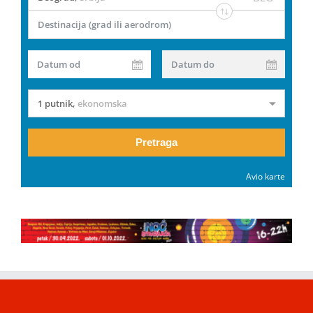
Destinacija (grad ili aerodrom)
Datum od
Datum do
1 putnik
,
ekonomska
Pretraga
Avio karte