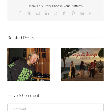
Share This Story, Choose Your Platform!
Facebook
X
Reddit
LinkedIn
WhatsApp
Tumblr
Pinterest
Vk
Email
Related Posts
Ellie Goulding otkriva
Silente objavio novi
nežniju stranu novim
singl “Prije ili kasnije”
singlom „4 Seasons“
Leave A Comment
Comment