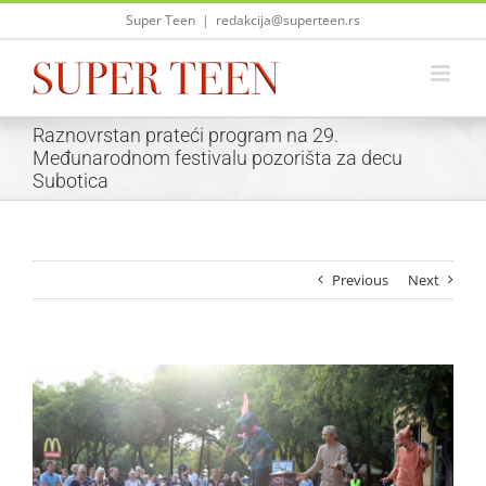
Skip
Super Teen
|
redakcija@superteen.rs
to
content
Raznovrstan prateći program na 29.
Međunarodnom festivalu pozorišta za decu
Subotica
Previous
Next
View
Larger
Image