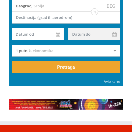
BEG
Beograd
,
Srbija
Destinacija (grad ili aerodrom)
Datum od
Datum do
1 putnik
,
ekonomska
Pretraga
Avio karte