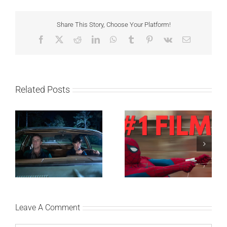
Share This Story, Choose Your Platform!
Facebook
X
Reddit
LinkedIn
WhatsApp
Tumblr
Pinterest
Vk
Email
Related Posts
SF NIGHT: POSLEDNJI
Najuspešnije otvaranje
DANI ULICE
studijskog filma u Srbiji:
HRASTOVA u Concept
Spajdermen: Novi dan
Cinema i CineStar
oborio rekord već prvog
bioskopima 12. avgusta
vikenda
Leave A Comment