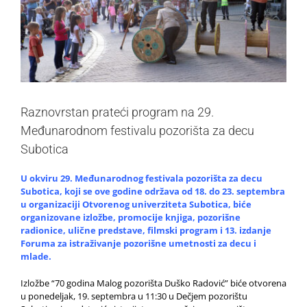
Raznovrstan prateći program na 29.
Međunarodnom festivalu pozorišta za decu
Subotica
U okviru 29. Međunarodnog festivala pozorišta za decu
Subotica, koji se ove godine održava od 18. do 23. septembra
u organizaciji Otvorenog univerziteta Subotica, biće
organizovane izložbe, promocije knjiga, pozorišne
radionice, ulične predstave, filmski program i 13. izdanje
Foruma za istraživanje pozorišne umetnosti za decu i
mlade.
Izložbe “70 godina Malog pozorišta Duško Radović” biće otvorena
u ponedeljak, 19. septembra u 11:30 u Dečjem pozorištu