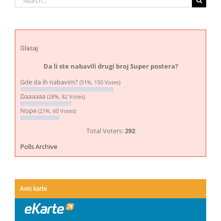
for:
Glasaj
Da li ste nabavili drugi broj Super postera?
Gde da ih nabavim?
(51%, 150 Votes)
Daaaaaa
(28%, 82 Votes)
Nope
(21%, 60 Votes)
Total Voters:
292
Polls Archive
Avio karte