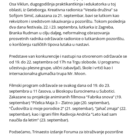
Osa Viklun, dugogodišnja praktikantkinja i edukatorka u toj
oblasti, iz Geteborga. Kreativna radionica “Vesela družina” sa
Sofijom Simić, zakazana za 21. septembar, bavi se lutkom kao
rekvizitom i sredstvom iskazivanja u pozorištu. Tokom poslednja
dva dana festivala, 22. i 23. septembra, lutkarka iz Zagreba,
Branka Rudman u cilju daljeg, neformalnog obrazovanja
prosvetnih radnika održavaće radionice o lutkarskom pozorištu,
o korišćenju različitih tipova lutaka u nastavi.
Predstave van konkurencije i nastupi na otvorenom održavaće se
od 19. do 22. septembra od 17h na Trgu slobode. U programu
učestvuju plesne grupe, ulični zabavljači, škole i vrtići kao I
internacionalna glumačka trupa Mr. Moon.
Filmski program održavaće se svakog dana od 19. do 23.
septembra u 11 časova, u Bioskopu Eurocinema u Subotici.
Zakazane su projekcije animiranih fillmova “Fabrika snova” (19.
septembar) “Pčelica Maja 3 – Zlatno jaje (20. septembar),
“Čudovišta iz moje porodice 2” (21. septembar), “Jahač zmaja” (22.
septembar), kao i igrani film Radivoja Andrića “Leto kad sam
naučila da letim” (23. septembar).
Podsećamo, Trinaesto izdanje Foruma za istraživanje pozorišne