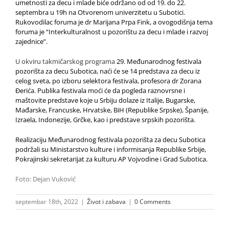
umetnosti za decu i mlade biće održano od od 19. do 22.
septembra u 19h na Otvorenom univerzitetu u Subotici.
Rukovodilac foruma je dr Marijana Prpa Fink, a ovogodišnja tema
foruma je “Interkulturalnost u pozorištu za decu i mlade i razvoj
zajednice”.
U okviru takmičarskog programa
29. Međunarodnog festivala
pozorišta za decu Subotica, naći će se 14 predstava za decu iz
celog sveta, po izboru selektora festivala, profesora dr Zorana
Đerića. Publika festivala moći će da pogleda raznovrsne i
maštovite predstave koje u Srbiju dolaze iz Italije, Bugarske,
Mađarske, Francuske, Hrvatske, BiH (Republike Srpske), Španije,
Izraela, Indonezije, Grčke, kao i predstave srpskih pozorišta.
Realizaciju Međunarodnog festivala pozorišta za decu Subotica
podržali su Ministarstvo kulture i informisanja Republike Srbije,
Pokrajinski sekretarijat za kulturu AP Vojvodine i Grad Subotica.
Foto: Dejan Vuković
septembar 18th, 2022
|
Život i zabava
|
0 Comments