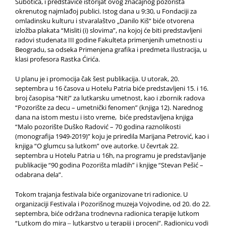
Subotica, i predstaviće istorijat ovog značajnog pozorišta
okrenutog najmlađoj publici. Istog dana u 9:30, u Fondaciji za
omladinsku kulturu i stvaralaštvo „Danilo Kiš“ biće otvorena
izložba plakata “Misliti (i) slovima”, na kojoj će biti predstavljeni
radovi studenata III godine Fakulteta primenjenih umetnosti u
Beogradu, sa odseka Primenjena grafika i predmeta Ilustracija, u
klasi profesora Rastka Ćirića.
U planu je i promocija čak šest publikacija. U utorak, 20.
septembra u 16 časova u Hotelu Patria biće predstavljeni 15. i 16.
broj časopisa “Niti” za lutkarsku umetnost, kao i zbornik radova
“Pozorište za decu – umetnički fenomen” (knjiga 12). Narednog
dana na istom mestu i isto vreme, biće predstavljena knjiga
“Malo pozorište Duško Radović – 70 godina raznolikosti
(monografija 1949-2019)” koju je priredila Marijana Petrović, kao i
knjiga “O glumcu sa lutkom” ove autorke. U čevrtak 22.
septembra u Hotelu Patria u 16h, na programu je predstavljanje
publikacije “90 godina Pozorišta mladih” i knjige “Stevan Pešić –
odabrana dela”.
Tokom trajanja festivala biće organizovane tri radionice. U
organizaciji Festivala i Pozorišnog muzeja Vojvodine, od 20. do 22.
septembra, biće održana trodnevna radionica terapije lutkom
“Lutkom do mira ‒ lutkarstvo u terapiji i proceni”. Radionicu vodi