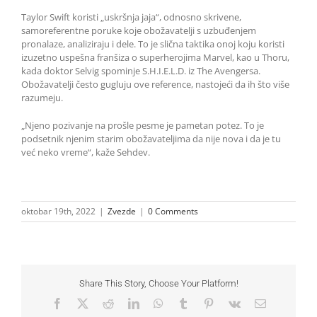
Taylor Swift koristi „uskršnja jaja“, odnosno skrivene,
samoreferentne poruke koje obožavatelji s uzbuđenjem
pronalaze, analiziraju i dele. To je slična taktika onoj koju koristi
izuzetno uspešna franšiza o superherojima Marvel, kao u Thoru,
kada doktor Selvig spominje S.H.I.E.L.D. iz The Avengersa.
Obožavatelji često gugluju ove reference, nastojeći da ih što više
razumeju.
„Njeno pozivanje na prošle pesme je pametan potez. To je
podsetnik njenim starim obožavateljima da nije nova i da je tu
već neko vreme“, kaže Sehdev.
oktobar 19th, 2022
|
Zvezde
|
0 Comments
Share This Story, Choose Your Platform!
Facebook
X
Reddit
LinkedIn
WhatsApp
Tumblr
Pinterest
Vk
Email