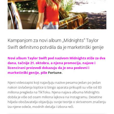
Kampanjom za novi album „Midnights“ Taylor
Swift definitvno potvdila da je marketinški genije
Novi album Taylor Swift pod nazivom Midnights stiže za dva
dana, tačnije 21. oktobra, a njena promocija, najave i
licencirani proizvodi dokazuju da je ona poslovni i
marketinški genije, piše
Fortune
.
Njeni videozapisi koji najavljuju nazive pesama jedan po jedan
nakon izvlačenja loptice iz bingo aparata prikupili su više od 83
miliona pregleda na TikToku. Njena najava albuma Midnights
dobila je više od osam miliona lajkova na Instagramu. Desetine
hiljada obožavatelja objavljuju svoje teorije o skrivenom značenju
iza njene odeće, modnih detalja i izbora reči.