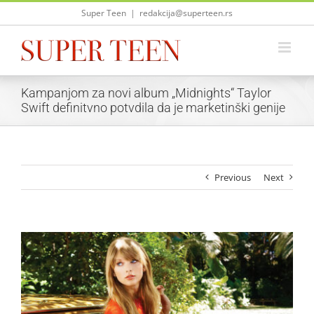
Skip
Super Teen
|
redakcija@superteen.rs
to
content
Kampanjom za novi album „Midnights“ Taylor
Swift definitvno potvdila da je marketinški genije
Previous
Next
View
Larger
Image