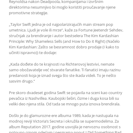
Reynoldsa nakon Deadpoola, kompanijama i izvršnim
direktorima nesumnjivo bi moglo koristiti proučavanje njene
promotivne strategije.
„Taylor Swift jedna je od najpolarizirajućih main stream pop
umetnica. Ljudi je vole ili mrze“, kaže za Fortune Jeetendr Sehdev,
stručnjak za brendiranje i autor bestselera The Kim Kardashian
Principle: Why Shameless Sells (and How to Do it Right) (Načelo
Kim Kardashian: Zašto se besramnost dobro prodaje (I kako to
učiniti ispravno)) te dodaje:
„Kada dođete do te krajnosti na Richterovoj lestvivi, nemate
samo obožavatelje već stvarate fanatike. Ti fanatici imaju razinu
predanosti koja je iznad svega što ste ikada videli. To je nešto
sasvim drugo.“
Pre skoro dvadeset godina Swift se pojavila na sceni kao country
pevačica iz Nashvillea. Kaubojski šeširi, čizme i duga kosa bili su
veliki deo njena stila. Od tada se mnogo puta iznova brendirala.
Došlo je do glamurozne ere albuma 1989, kada je nastupala na
modnoj reviji Victoria’s Secreta i okružila se supermodelima. Za
album Reputation 2017. godine usvojila je nervoznu osobnost s
potpuno crnom odećom i pesmama poput I Did Something Bad.