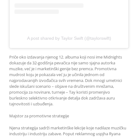
A post shared by Taylor Swift (@taylorswift)
Priče oko izdavanja njenog 12. albuma koji nosi ime Midnights
dokazuje da 32-godišnja pevačica nije samo sjajna autorka
muzike, već je i marketinški genije bez premca. Promotivna
mudrost koju je pokazala već ju je učinila jednom od
najprodavanijih izvođačica svih vremena. Dok mnogi umetnici
slede iskušani scenario – objave na društvenim mrežama,
promocija za novinare, turneje – Tay koristi promenjivo
burleskno selektivno otkrivanje detalja dok zadržava auru
tajnovitosti i uzbuđenja.
Majstor za promotivne strategije
Njena strategija sadrži marketinške lekcije koje nadilaze muzičku
industriju i industriju zabave. Poput reklamnog uspjha Ryana