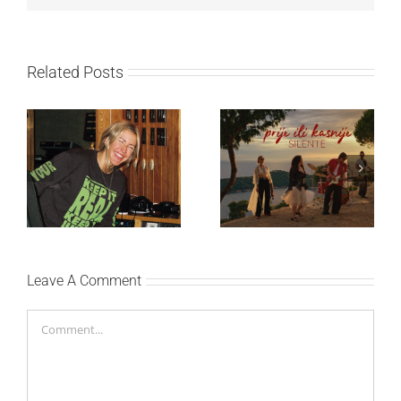
Related Posts
Ellie Goulding otkriva
Silente objavio novi
nežniju stranu novim
singl “Prije ili kasnije”
singlom „4 Seasons“
Leave A Comment
Comment