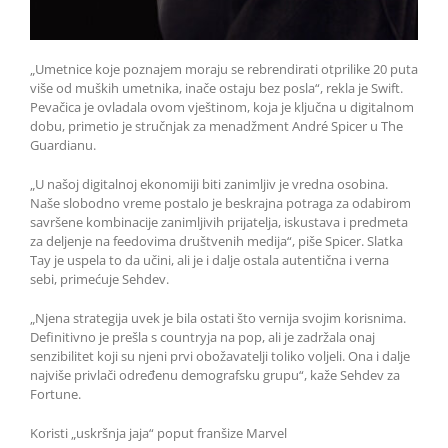
„Umetnice koje poznajem moraju se rebrendirati otprilike 20 puta
više od muških umetnika, inače ostaju bez posla“, rekla je Swift.
Pevačica je ovladala ovom vještinom, koja je ključna u digitalnom
dobu, primetio je stručnjak za menadžment André Spicer u The
Guardianu.
„U našoj digitalnoj ekonomiji biti zanimljiv je vredna osobina.
Naše slobodno vreme postalo je beskrajna potraga za odabirom
savršene kombinacije zanimljivih prijatelja, iskustava i predmeta
za deljenje na feedovima društvenih medija“, piše Spicer. Slatka
Tay je uspela to da učini, ali je i dalje ostala autentična i verna
sebi, primećuje Sehdev.
„Njena strategija uvek je bila ostati što vernija svojim korisnima.
Definitivno je prešla s countryja na pop, ali je zadržala onaj
senzibilitet koji su njeni prvi obožavatelji toliko voljeli. Ona i dalje
najviše privlači određenu demografsku grupu“, kaže Sehdev za
Fortune.
Koristi „uskršnja jaja“ poput franšize Marvel