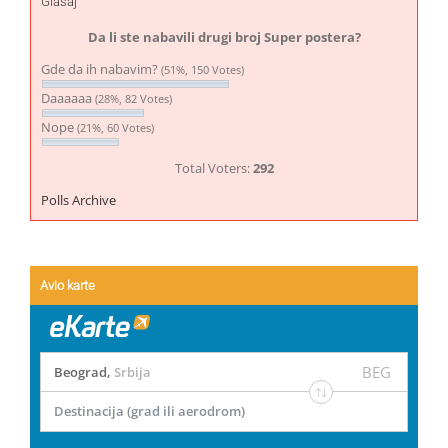
Glasaj
Da li ste nabavili drugi broj Super postera?
Gde da ih nabavim?
(51%, 150 Votes)
Daaaaaa
(28%, 82 Votes)
Nope
(21%, 60 Votes)
Total Voters:
292
Polls Archive
Avio karte
BEG
Beograd
,
Srbija
Destinacija (grad ili aerodrom)