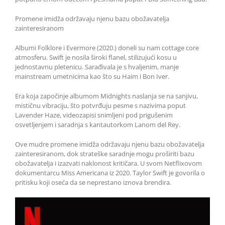
Promene imidža održavaju njenu bazu obožavatelja
zainteresiranom
Albumi Folklore i Evermore (2020.) doneli su nam cottage core
atmosferu. Swift je nosila široki flanel, stilizujući kosu u
jednostavnu pletenicu. Sarađivala je s hvaljenim, manje
mainstream umetnicima kao što su Haim i Bon Iver.
Era koja započinje albumom Midnights naslanja se na sanjivu,
mističnu vibraciju, što potvrđuju pesme s nazivima poput
Lavender Haze, videozapisi snimljeni pod prigušenim
osvetljenjem i saradnja s kantautorkom Lanom del Rey.
Ove mudre promene imidža održavaju njenu bazu obožavatelja
zainteresiranom, dok strateške saradnje mogu proširiti bazu
obožavatelja i izazvati naklonost kritičara. U svom Netflixovom
dokumentarcu Miss Americana iz 2020. Taylor Swift je govorila o
pritisku koji oseća da se neprestano iznova brendira.