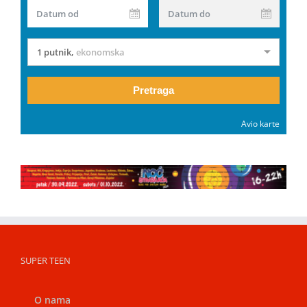
Datum od
Datum do
1 putnik
,
ekonomska
Pretraga
Avio karte
SUPER TEEN
O nama