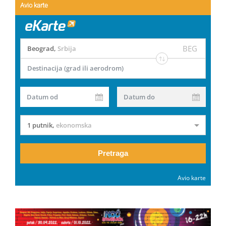
Avio karte
BEG
Beograd
,
Srbija
Destinacija (grad ili aerodrom)
Datum od
Datum do
1 putnik
,
ekonomska
Pretraga
Avio karte