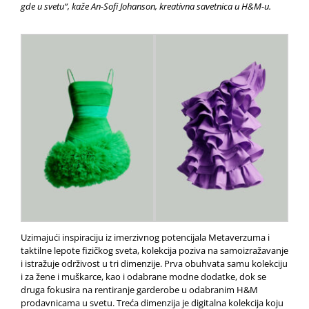
gde u svetu“, kaže An-Sofi Johanson, kreativna savetnica u H&M-u.
Uzimajući inspiraciju iz imerzivnog potencijala Metaverzuma i
taktilne lepote fizičkog sveta, kolekcija poziva na samoizražavanje
i istražuje održivost u tri dimenzije. Prva obuhvata samu kolekciju
i za žene i muškarce, kao i odabrane modne dodatke, dok se
druga fokusira na rentiranje garderobe u odabranim H&M
prodavnicama u svetu. Treća dimenzija je digitalna kolekcija koju