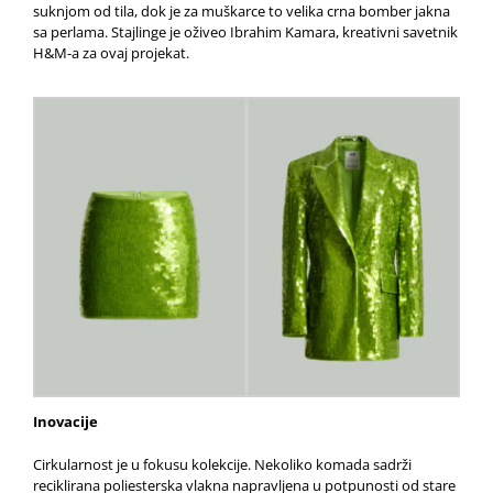
suknjom od tila, dok je za muškarce to velika crna bomber jakna
sa perlama. Stajlinge je oživeo Ibrahim Kamara, kreativni savetnik
H&M-a za ovaj projekat.
Inovacije
Cirkularnost je u fokusu kolekcije. Nekoliko komada sadrži
reciklirana poliesterska vlakna napravljena u potpunosti od stare