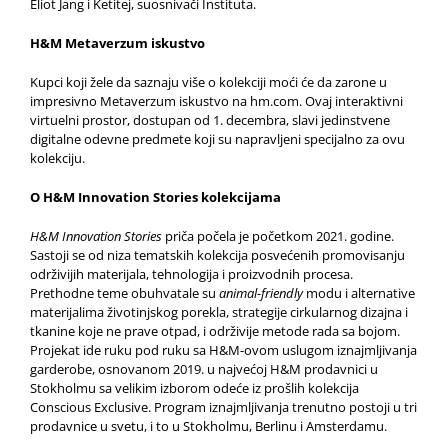
Eliot Jang i Ketitej, suosnivači Instituta.
H&M Metaverzum iskustvo
Kupci koji žele da saznaju više o kolekciji moći će da zarone u
impresivno Metaverzum iskustvo na hm.com. Ovaj interaktivni
virtuelni prostor, dostupan od 1. decembra, slavi jedinstvene
digitalne odevne predmete koji su napravljeni specijalno za ovu
kolekciju.
O H&M Innovation Stories kolekcijama
H&M Innovation Stories
priča počela je početkom 2021. godine.
Sastoji se od niza tematskih kolekcija posvećenih promovisanju
održivijih materijala, tehnologija i proizvodnih procesa.
Prethodne teme obuhvatale su
animal-friendly
modu i alternative
materijalima životinjskog porekla, strategije cirkularnog dizajna i
tkanine koje ne prave otpad, i održivije metode rada sa bojom.
Projekat ide ruku pod ruku sa H&M-ovom uslugom iznajmljivanja
garderobe, osnovanom 2019. u najvećoj H&M prodavnici u
Stokholmu sa velikim izborom odeće iz prošlih kolekcija
Conscious Exclusive. Program iznajmljivanja trenutno postoji u tri
prodavnice u svetu, i to u Stokholmu, Berlinu i Amsterdamu.