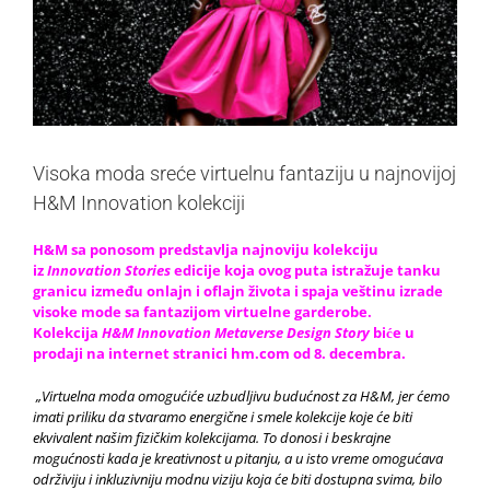
Visoka moda sreće virtuelnu fantaziju u najnovijoj
H&M Innovation kolekciji
H&M
sa ponosom predstavlja najnoviju kolekciju
iz
Innovation Stories
edicije koja ovog puta istražuje
tanku
granicu između onlajn i oflajn života i spaja veštinu izrade
visoke mode sa fantazijom virtuelne garderobe.
Kolekcija
H&M Innovation Metaverse Design Story
biće u
prodaji na internet stranici hm.com od 8. decembra.
„Virtuelna moda omogućiće uzbudljivu budućnost za H&M, jer ćemo
imati priliku da stvaramo energične i smele kolekcije koje će biti
ekvivalent našim fizičkim kolekcijama. To donosi i beskrajne
mogućnosti kada je kreativnost u pitanju, a u isto vreme omogućava
održiviju i inkluzivniju modnu viziju koja će biti dostupna svima, bilo