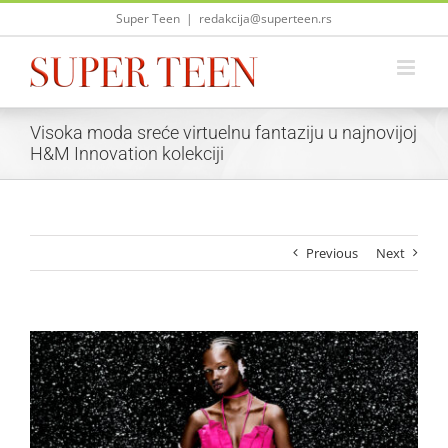
Skip
Super Teen
|
redakcija@superteen.rs
to
content
Visoka moda sreće virtuelnu fantaziju u najnovijoj
H&M Innovation kolekciji
Previous
Next
View
Larger
Image