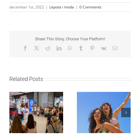
decembar 1st, 2022
|
Lepota i moda
|
0 Comments
Share This Story, Choose Your Platform!
Facebook
X
Reddit
LinkedIn
WhatsApp
Tumblr
Pinterest
Vk
Email
Related Posts
Lilly Drogerie proslavile
10. online rođendan,
Leto menja naše navike
uručile automobil
– vreme je da
Citroën C3 i najavile
promenite i beauty
saradnju sa
rutinu
šampionkom Andreom
Bokan