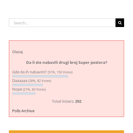
Search
for:
Glasaj
Da li ste nabavili drugi broj Super postera?
Gde da ih nabavim?
(51%, 150 Votes)
Daaaaaa
(28%, 82 Votes)
Nope
(21%, 60 Votes)
Total Voters:
292
Polls Archive