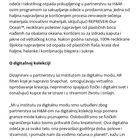
odeće i tekstilnog otpada prikupljenog u partnerstvu sa H&M-
ovim programom za sakupljanje odeće u prodavnicama. Jedna od
haljina napravljena je korišćenjem procesa
zero-waste
sečenja
materijala. Inovativni materijali, uključujući REPREVE® Our
Ocean™, reciklirani poliester napravljen od plastičnih boca
nađenih na obalama okeana, korišćeni su za izdradu kaputa i
jakne od veštačkog krzna. Nakon godina razvoja, 100% reciklirane
šljokice napravljene od otpada od plastičnih flaša, krase dve
haljine, helanke i kombinaciju blejzera i suknje.
O digitalnoj kolekciji
Dizajnirani u partnerstvu sa Institutom za digitalnu modu, AR
filteri koje je napravio Snapchat, omogućavaju virtuelno
isprobavanje kreacija, neprimetno spajajući fizički i digitalni svet i
osnažujući kupce da se izraze i u stvarnom životu i onlajn.
„Mi u Institutu za digitalnu modu smo uzbuđeni zbog
partnerstva sa H&M-om na digitalnoj kolekciji koja pomera
granice mode kakvu poznajemo. Oslobodili smo se fizičkih
ograničenja kako bismo prihvatili čistu kreativnost. Ova digitalna
odeća je za svako telo, ona prevazilazi godišnja doba, polove i
stvarnost, i pomaže nam da vodimo računa o planeti“, kažu Lin