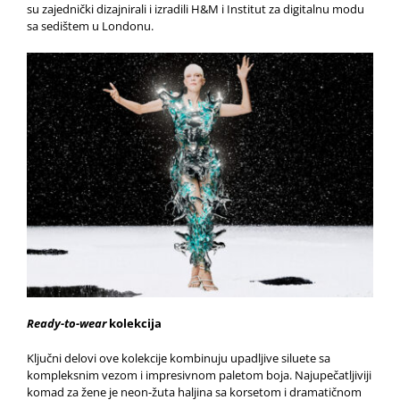
su zajednički dizajnirali i izradili H&M i Institut za digitalnu modu
sa sedištem u Londonu.
Ready-to-wear
kolekcija
Ključni delovi ove kolekcije kombinuju upadljive siluete sa
kompleksnim vezom i impresivnom paletom boja.
Najupečatljiviji
komad za žene je neon-žuta haljina sa korsetom i dramatičnom