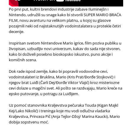
Po prvi put, kultni brendovi industrije zabave Iluminejšn i
Nintendo, udružili su snage kako bi stvorili SUPER MARIO BRAĆA
FILM, novu avanturu na velikom platnu, u kojoj su glasove
pozajmili neki od najistaknutijih vodoinstalatera u protekle četiri
decenije.
Inspirisan svetom Nintendove Mario igrice, film poziva publiku u
živopisan, uzbudljiv novi univerzum, kakav do sada nije stvoren,
kako bi doživeli posebno bioskopsko iskustvo, puno akcije i
komičnih scena.
Dok rade ispod zemlje, kako bi popravili vodovodne cevi,
vodoinstalateri iz Bruklina, Mario (Kris Prat/Đorđe Stojković) i
njegov brat Luiđi (Čarli Dej/Đorđe Viktor Vlajić) kroz misteriozne
cevi dolaze u magični svet. Ali pošto se razdvajaju, Mario kreće na
epsko putovanje, u potragu za Luiđijem.
Uz pomoć stanovnika Kraljevstva pečuraka Touda (Kigan Majkl
Kej/Lako Nikolić) i treninga koje mu vodi odlučna vladarka
Kraljevstva, Princeza Pič (Anja Tejlor-Džoj/ Marina Kaucki), Mario
dobija sopstvenu moć.