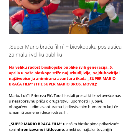
„Super Mario braća film“ – bioskopska poslastica
za malu i veliku publiku
Na veliku radost bioskopske publike svih generacija, 5.
aprila u naše bioskope stiže najuzbudljivija, najduhovitija i
najživopisnija animirana avantura ikada „SUPER MARIO
BRAĆA FILM“ (THE SUPER MARIO BROS. MOVIE)!
Mario, Luiđi, Princeza Pič, Toud i ostali preslatki likovi uvešće nas
u nezaboravnu priču o drugarstvu, upornosti i ljubavi,
obogaćenu ludim avanturama i jedinstvenim humorom koji će
izmamiti osmehe i dece i odraslih.
„SUPER MARIO BRAĆA FILM“
u našim bioskopima prikazivaće
se
sinhronizovano i titlovano
, a neki od najtalentovanijih