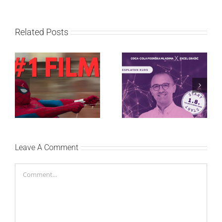
Related Posts
Najuspešnije otvaranje
Priključi se besplatnoj
studijskog filma u Srbiji:
regionalnoj AI edukaciji
Spajdermen: Novi dan
i nauči kako da
oborio rekord već prvog
veštačku inteligenciju
vikenda
primeniš u praksi
Leave A Comment
Comment