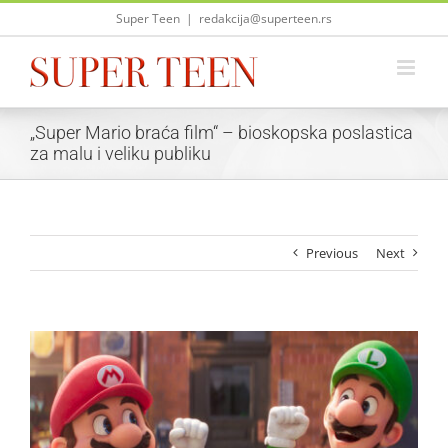
Skip
Super Teen
|
redakcija@superteen.rs
to
content
„Super Mario braća film“ – bioskopska poslastica
za malu i veliku publiku
Previous
Next
View
Larger
Image