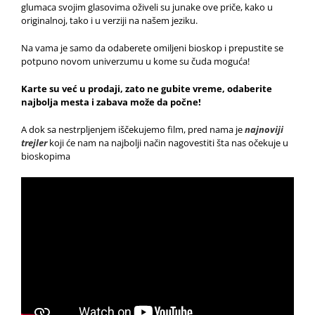
glumaca svojim glasovima oživeli su junake ove priče, kako u
originalnoj, tako i u verziji na našem jeziku.
Na vama je samo da odaberete omiljeni bioskop i prepustite se
potpuno novom univerzumu u kome su čuda moguća!
Karte su već u prodaji, zato ne gubite vreme, odaberite
najbolja mesta i zabava može da počne!
A dok sa nestrpljenjem iščekujemo film, pred nama je
najnoviji
trejler
koji će nam na najbolji način nagovestiti šta nas očekuje u
bioskopima