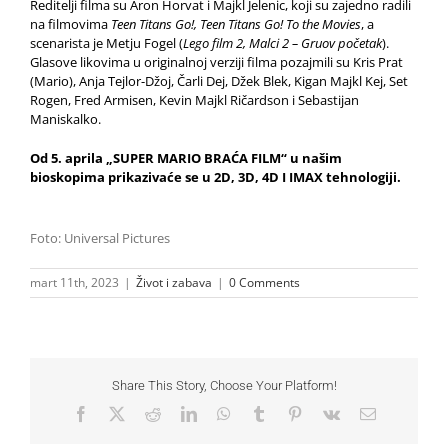
Reditelji filma su Aron Horvat i Majkl Jelenic, koji su zajedno radili
na filmovima
Teen Titans Go!, Teen Titans Go! To the Movies
, a
scenarista je Metju Fogel (
Lego film 2, Malci 2 – Gruov početak
).
Glasove likovima u originalnoj verziji filma pozajmili su Kris Prat
(Mario), Anja Tejlor-Džoj, Čarli Dej, Džek Blek, Kigan Majkl Kej, Set
Rogen, Fred Armisen, Kevin Majkl Ričardson i Sebastijan
Maniskalko.
Od 5. aprila „SUPER MARIO BRAĆA FILM“ u našim
bioskopima prikazivaće se u 2D, 3D, 4D I IMAX tehnologiji.
Foto: Universal Pictures
mart 11th, 2023
|
Život i zabava
|
0 Comments
Share This Story, Choose Your Platform!
Facebook
X
Reddit
LinkedIn
WhatsApp
Tumblr
Pinterest
Vk
Email