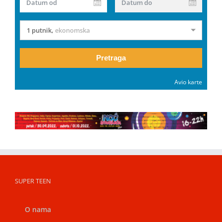
Datum od
Datum do
1 putnik
,
ekonomska
Pretraga
Avio karte
SUPER TEEN
O nama