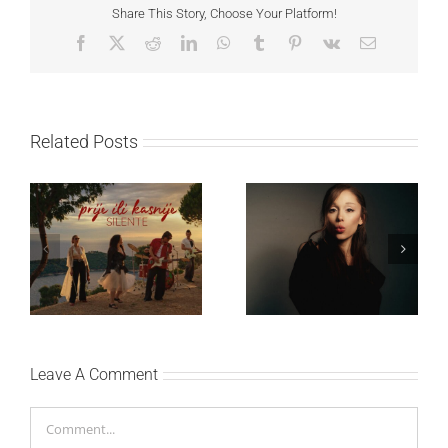
Share This Story, Choose Your Platform!
Facebook
X
Reddit
LinkedIn
WhatsApp
Tumblr
Pinterest
Vk
Email
Related Posts
Ariana Grande objavila
Silente objavio novi
osmi studijski album
singl “Prije ili kasnije”
„petal“
Leave A Comment
Comment