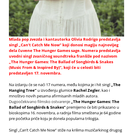
Mlada pop zvezda i kantautorka Olivia Rodrigo predstavlja
singl „Can’t Catch Me Now“ koji donosi magiju najnovijeg
dela čuvene The Hunger Games sage. Numera predstavlja
uvodni singl zvaničnog soundtreka franšiže pod nazivom
„The Hunger Games: The Ballad of Songbirds & Snakes
(Music From & Inspired By)“, koji će u celosti biti
predstavljen 17. novembra.
Na izdanju će se naći 17 numera, među kojima je i hit singl
„The
Hanging Tree”
u izvođenju glumice
Rachel Zegler
, kao i
mnoštvo novih pesama afirmisanih mladih autora.
Dugoočekivano filmsko ostvarenje
„The Hunger Games: The
Ballad of Songbirds & Snakes“
premijerno će biti prikazano u
bioskopima 16. novembra, a radnja filma smeštena je 64 godine
pre početka priče koju je donela popularna trilogija.
Singl „Can’t Catch Me Now“ stiže na krilima muzičarkinog drugog