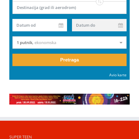
Destinacija (grad ili aerodrom)
Datum od
Datum do
1 putnik
,
ekonomska
Pretraga
Avio karte
SUPER TEEN