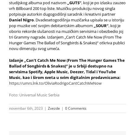
studijskog albuma pod nazivom
„GUTS“
, koji je po izlasku zauzeo
vrh Billboard 200 top liste. Muzičku produkciju novog singla
potpisuje autorkin dugogodišnji saradnik i kreativni partner
Daniel Nigro
. Dvadesetogodišnja muzičarka upisala se u istoriju
pop muzike već svojim debitantskim albumom
„SOUR“
, koji je
oborio rekorde slušanosti na muzičkim servisima i obezbedio joj
tri Grammy nagrade. Izdanjem „Can’t Catch Me Now (From The
Hunger Games The Ballad of Songbirds & Snakes)“ otkriva publici
novu dimenziju svog umeća.
Izdanje „
Can’t Catch Me Now (From The Hunger Games The
Ballad of Songbirds & Snakes)“
je u Srbiji dostupno na
servisima Spotify, Apple Music, Deezer, Tidal i YouTube
Music, kao i širom sveta u svim digitalnim prodavnicama:
https://umrs.lnk.to/OliviaRodrigoCantCatchMeNow
Foto: Universal Music Serbia
novembar 6th, 2023
|
Zvezde
|
0 Comments