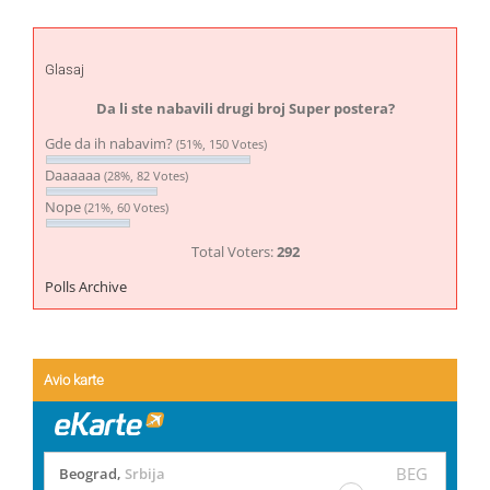
Glasaj
Da li ste nabavili drugi broj Super postera?
Gde da ih nabavim?
(51%, 150 Votes)
Daaaaaa
(28%, 82 Votes)
Nope
(21%, 60 Votes)
Total Voters:
292
Polls Archive
Avio karte
BEG
Beograd
,
Srbija