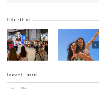
Related Posts
Lilly Drogerie proslavile
10. online rođendan,
Leto menja naše navike
uručile automobil
– vreme je da
Citroën C3 i najavile
promenite i beauty
saradnju sa
rutinu
šampionkom Andreom
Bokan
Leave A Comment
Comment