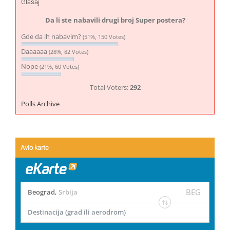
Glasaj
Da li ste nabavili drugi broj Super postera?
Gde da ih nabavim?
(51%, 150 Votes)
Daaaaaa
(28%, 82 Votes)
Nope
(21%, 60 Votes)
Total Voters:
292
Polls Archive
Avio karte
BEG
Beograd
,
Srbija
Destinacija (grad ili aerodrom)