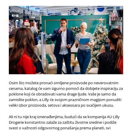
Osim što možete pronaći omiljene proizvode po neverovatnim
cenama, katalog će vam sigurno pomoći da dobijete inspiraciju za
poklone koji će obradovati vama drage ljude. Vaše je samo da
zamislite poklon, a Lilly će svojom prazničnom magijom ponuditi
veliki izbor proizvoda, setova i aksesoara po svačijem ukusu.
Ali ni tu nije kraj iznenađenjima, budući da se kompanija AU Lilly
Drogerie konstantno zalaže za zaštitu životne sredine i podiže
svest o važnosti odgovornog ponašanja prema planeti, svi