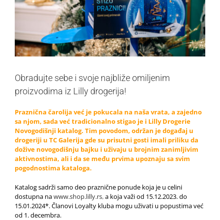
Obradujte sebe i svoje najbliže omiljenim
proizvodima iz Lilly drogerija!
Praznična čarolija već je pokucala na naša vrata, a zajedno
sa njom, sada već tradicionalno stigao je i Lilly Drogerie
Novogodišnji katalog. Tim povodom, održan je događaj u
drogeriji u TC Galerija gde su prisutni gosti imali priliku da
dožive novogodišnju bajku i uživaju u brojnim zanimljivim
aktivnostima, ali i da se među prvima upoznaju sa svim
pogodnostima kataloga.
Katalog sadrži samo deo praznične ponude koja je u celini
dostupna na
www.shop.lilly.rs
,
a koja važi od 15.12.2023. do
15.01.2024*. Članovi Loyalty kluba mogu uživati u popustima već
od 1. decembra.