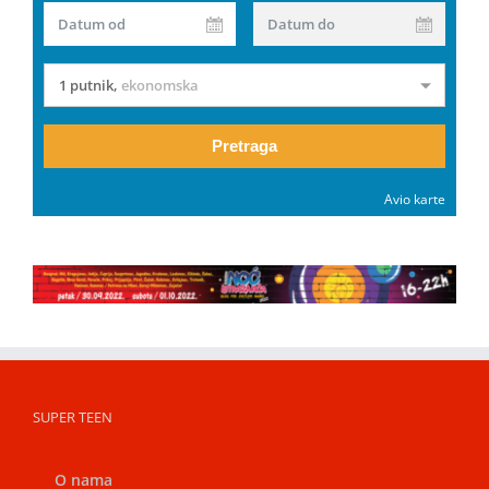
Datum od
Datum do
1 putnik
,
ekonomska
Pretraga
Avio karte
SUPER TEEN
O nama