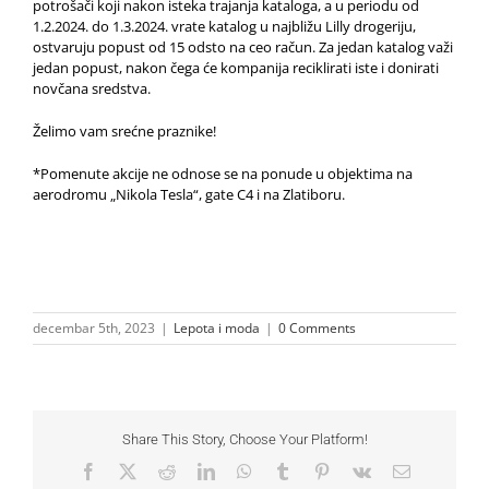
potrošači koji nakon isteka trajanja kataloga, a u periodu od
1.2.2024. do 1.3.2024. vrate katalog u najbližu Lilly drogeriju,
ostvaruju popust od 15 odsto na ceo račun. Za jedan katalog važi
jedan popust, nakon čega će kompanija reciklirati iste i donirati
novčana sredstva.
Želimo vam srećne praznike!
*Pomenute akcije ne odnose se na ponude u objektima na
aerodromu „Nikola Tesla“, gate C4 i na Zlatiboru.
decembar 5th, 2023
|
Lepota i moda
|
0 Comments
Share This Story, Choose Your Platform!
Facebook
X
Reddit
LinkedIn
WhatsApp
Tumblr
Pinterest
Vk
Email