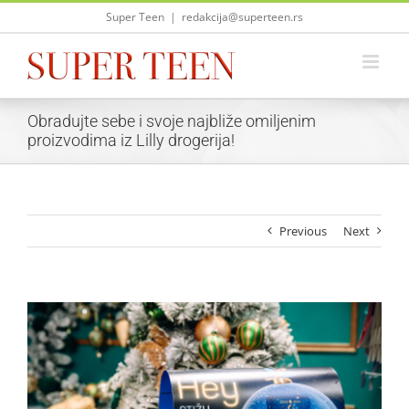
Skip
Super Teen
|
redakcija@superteen.rs
to
content
Obradujte sebe i svoje najbliže omiljenim
proizvodima iz Lilly drogerija!
Previous
Next
View
Larger
Image