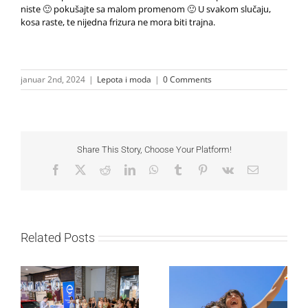
niste 🙂 pokušajte sa malom promenom 🙂 U svakom slučaju,
kosa raste, te nijedna frizura ne mora biti trajna.
januar 2nd, 2024
|
Lepota i moda
|
0 Comments
Share This Story, Choose Your Platform!
Facebook
X
Reddit
LinkedIn
WhatsApp
Tumblr
Pinterest
Vk
Email
Related Posts
Lilly Drogerie proslavile
10. online rođendan,
Leto menja naše navike