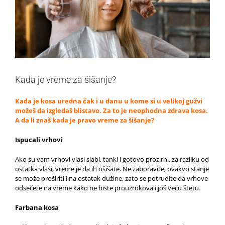
Kada je vreme za šišanje?
Kada je kosa uredna čak i u danu u kome si u velikoj gužvi
možeš da izgledaš blistavo. Za to je neophodna zdrava kosa.
A da li znaš kada je pravo vreme za šišanje?
Ispucali vrhovi
Ako su vam vrhovi vlasi slabi, tanki i gotovo prozirni, za razliku od
ostatka vlasi, vreme je da ih ošišate. Ne zaboravite, ovakvo stanje
se može proširiti i na ostatak dužine, zato se potrudite da vrhove
odsečete na vreme kako ne biste prouzrokovali još veću štetu.
Farbana kosa