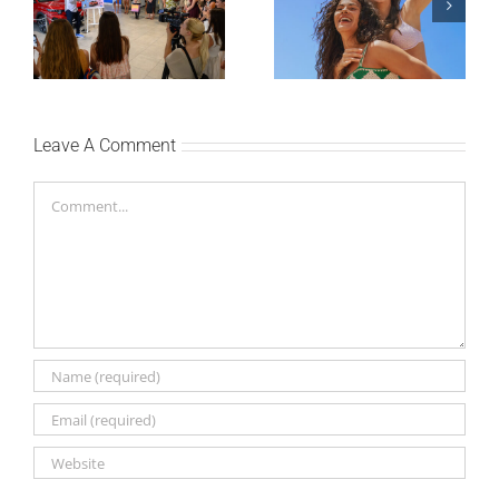
uručile automobil
– vreme je da
Citroën C3 i najavile
promenite i beauty
saradnju sa
rutinu
šampionkom Andreom
Bokan
Leave A Comment
Comment