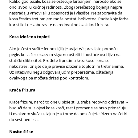
Koliko god pazile, kosa se oštećuje farbanjem, naročito ako se
ono izvodi u kućnoj radinosti. Zbog (pre)čestog bojenja najpre
nastradaju vrhovi ali u opasnosti je i vlasište. Ne zaboravite da
kosa čestim tretiranjem može postati beživotna! Pazite koje farbe
koristite i ne zaboravite na redovni odlazak kod frizera.
Kosa izložena toploti
Ako je često sušite fenom i (ili) je uvijate/ispravljate pomoću
pegle, kosa će se sasvim sigurno oštetiti i postaće osetljiva na
statički eliktricitet. Prođete li prstima kroz kosu i ona se
nakostreši, znajte da je previše izložena toplotnim tretmanima.
Uz intezivnu negu odgovarajućim preparatima, oštećenja
ovakvog tipa možete držati pod kontrolom.
Kraća frizura
Kraće frizure, naročito one u pixie stilu, treba redovno održavati –
budući da su slojevi kose kraći, rast i promene se brzo primećuju.
U ovakvom slučaju, tajna je u tome da posećujete frizera na četiri
do šest nedjelja.
Nosite šiške