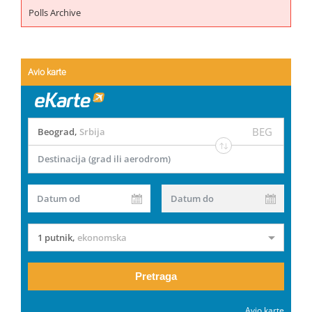
Polls Archive
Avio karte
BEG
Beograd
,
Srbija
Destinacija (grad ili aerodrom)
Datum od
Datum do
1 putnik
,
ekonomska
Pretraga
Avio karte