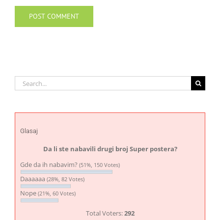
Search
for:
Glasaj
Da li ste nabavili drugi broj Super postera?
Gde da ih nabavim?
(51%, 150 Votes)
Daaaaaa
(28%, 82 Votes)
Nope
(21%, 60 Votes)
Total Voters:
292