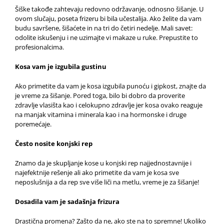
Šiške takođe zahtevaju redovno održavanje, odnosno šišanje. U
ovom slučaju, poseta frizeru bi bila učestalija. Ako želite da vam
budu savršene, šišaćete in na tri do četiri nedelje. Mali savet:
odolite iskušenju i ne uzimajte vi makaze u ruke. Prepustite to
profesionalcima.
Kosa vam je izgubila gustinu
Ako primetite da vam je kosa izgubila punoću i gipkost, znajte da
je vreme za šišanje. Pored toga, bilo bi dobro da proverite
zdravlje vlasišta kao i celokupno zdravlje jer kosa ovako reaguje
na manjak vitamina i minerala kao i na hormonske i druge
poremećaje.
Često nosite konjski rep
Znamo da je skupljanje kose u konjski rep najjednostavnije i
najefektnije rešenje ali ako primetite da vam je kosa sve
neposlušnija a da rep sve više liči na metlu, vreme je za šišanje!
Dosadila vam je sadašnja frizura
Drastična promena? Zašto da ne, ako ste na to spremne! Ukoliko