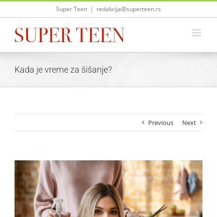
Skip
Super Teen
|
redakcija@superteen.rs
to
content
Kada je vreme za šišanje?
Previous
Next
View
Larger
Image