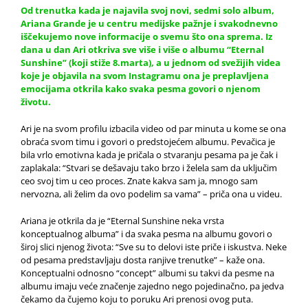
Od trenutka kada je najavila svoj novi, sedmi solo album,
Ariana Grande je u centru medijske pažnje i svakodnevno
iščekujemo nove informacije o svemu što ona sprema. Iz
dana u dan Ari otkriva sve više i više o
albumu
“Eternal
Sunshine” (koji stiže 8.marta), a u jednom od svežijih
videa
koje je objavila na svom Instagramu ona je preplavljena
emocijama otkrila kako svaka pesma govori o njenom
životu.
Ari je na svom profilu izbacila video od par minuta u kome se ona
obraća svom timu i govori o predstojećem albumu. Pevačica je
bila vrlo emotivna kada je pričala o stvaranju pesama pa je čak i
zaplakala: “Stvari se dešavaju tako brzo i želela sam da uključim
ceo svoj tim u ceo proces. Znate kakva sam ja, mnogo sam
nervozna, ali želim da ovo podelim sa vama” – priča ona u videu.
Ariana je otkrila da je “Eternal Sunshine neka vrsta
konceptualnog albuma” i da svaka pesma na albumu govori o
široj slici njenog života: “Sve su to delovi iste priče i iskustva. Neke
od pesama predstavljaju dosta ranjive trenutke” – kaže ona.
Konceptualni odnosno “concept” albumi su takvi da pesme na
albumu imaju veće značenje zajedno nego pojedinačno, pa jedva
čekamo da čujemo koju to poruku Ari prenosi ovog puta.