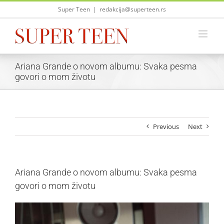
Skip
Super Teen
|
redakcija@superteen.rs
to
content
Ariana Grande o novom albumu: Svaka pesma
govori o mom životu
Previous
Next
Ariana Grande o novom albumu: Svaka pesma
govori o mom životu