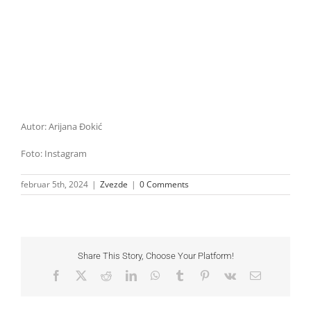
Autor: Arijana Đokić
Foto: Instagram
februar 5th, 2024
|
Zvezde
|
0 Comments
Share This Story, Choose Your Platform!
Facebook
X
Reddit
LinkedIn
WhatsApp
Tumblr
Pinterest
Vk
Email