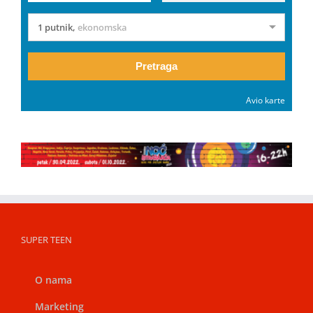
1 putnik
,
ekonomska
Pretraga
Avio karte
SUPER TEEN
O nama
Marketing