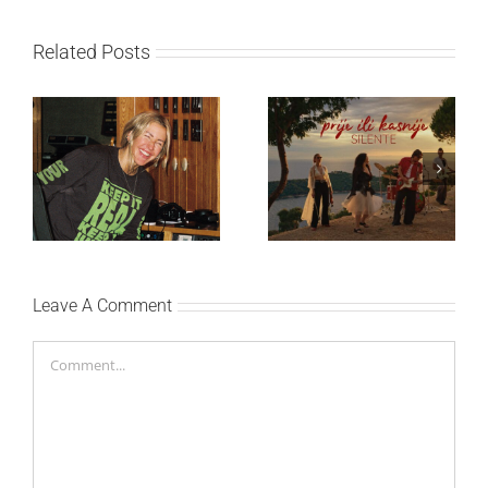
Related Posts
Ellie Goulding otkriva
Silente objavio novi
nežniju stranu novim
singl “Prije ili kasnije”
singlom „4 Seasons“
Leave A Comment
Comment