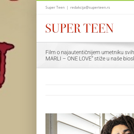
Skip
Super Teen
|
redakcija@superteen.rs
to
content
Film o najautentičnijem umetniku sv
MARLI – ONE LOVE“ stiže u naše bios
View
Larger
Image