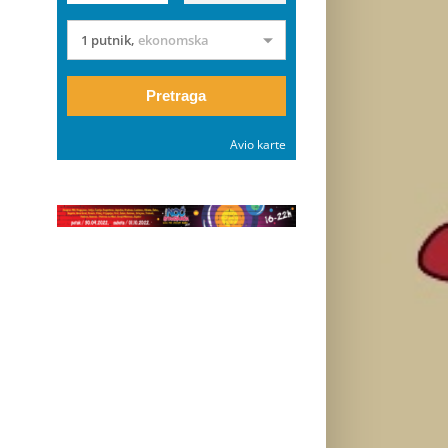
1 putnik
,
ekonomska
Pretraga
Avio karte