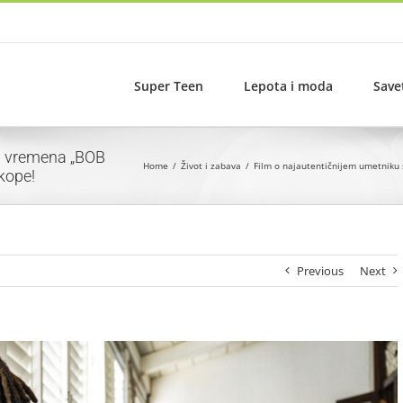
Super Teen
Lepota i moda
Save
ih vremena „BOB
Home
Život i zabava
Film o najautentičnijem umetniku
kope!
Previous
Next