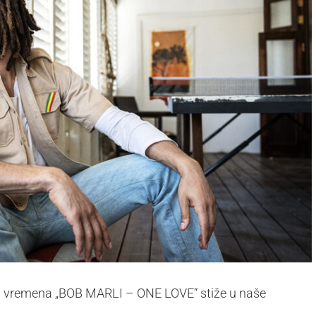
ih vremena „BOB MARLI – ONE LOVE“ stiže u naše