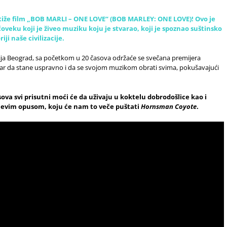
stiže film „BOB MARLI – ONE LOVE“ (BOB MARLEY: ONE LOVE)! Ovo je
čoveku koji je živeo muziku koju je stvarao, koji je spoznao suštinsko
iji naše civilizacije.
rija Beograd, sa početkom u 20 časova održaće se svečana premijera
bar da stane uspravno i da se svojom muzikom obrati svima, pokušavajući
ova svi prisutni moći će da uživaju u koktelu dobrodošlice kao i
ijevim opusom, koju će nam to veče puštati
Hornsman Coyote
.