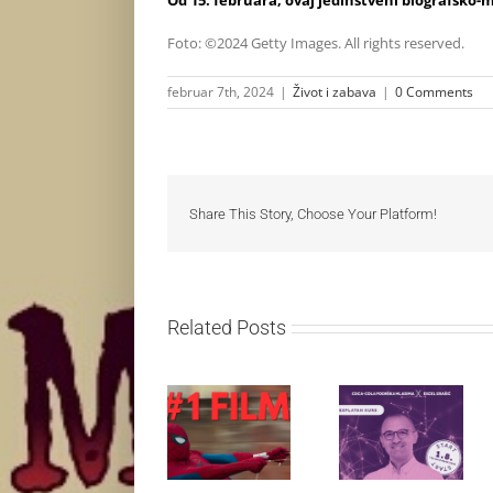
Od 15. februara, ovaj jedinstveni biografsko-
Foto: ©2024 Getty Images. All rights reserved.
februar 7th, 2024
|
Život i zabava
|
0 Comments
Share This Story, Choose Your Platform!
Related Posts
Najuspešnije
Priključi se
otvaranje
besplatnoj
studijskog
regionalnoj AI
filma u Srbiji:
edukaciji i
Spajdermen:
nauči kako da