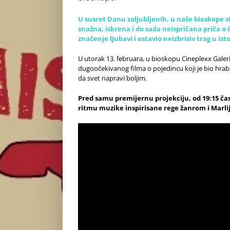
U susret Danu zaljubljenih, u naše bioskope 
snažna, iskrena i do sada neispričana priča o 
značenje ljubavi i ostavio neizbrisiv trag u istor
U utorak 13. februara, u bioskopu Cineplexx Gale
dugoočekivanog filma o pojedincu koji je bio hra
da svet napravi boljim.
Pred samu premijernu projekciju, od 19:15 čas
ritmu muzike inspirisane rege žanrom i Marl