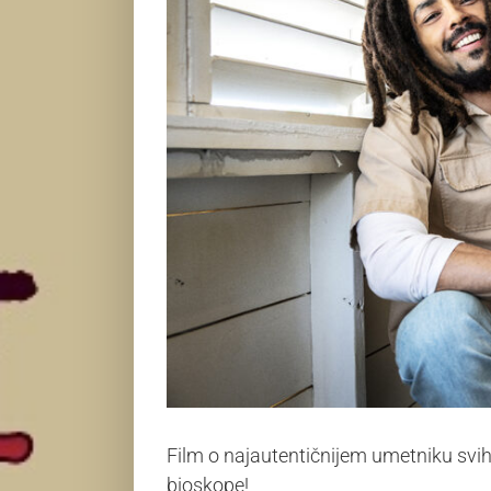
Film o najautentičnijem umetniku sv
bioskope!