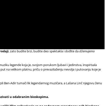
rodaji
, zato budite brzi, budite deo spektakla i dođite da
džemujemo
 muziku legende koja je, svojom porukom ljubavi i jedinstva, inspirisala
 put na velikom platnu, priču o prevazilaženju nevolja i putovanju koje je
gsli Ben-Adir tumači lik legendarnog muzičara, a Lašana Linč njegovu ženu
kazivati u odabranim bioskopima.