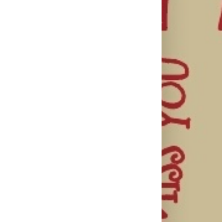
il
Najuspešnije
Priključi se
otvaranje
besplatnoj
HBO Max
studijskog
regionalnoj AI
predstavio
filma u Srbiji:
edukaciji i
službeni
Spajdermen:
nauči kako da
trejler za novu