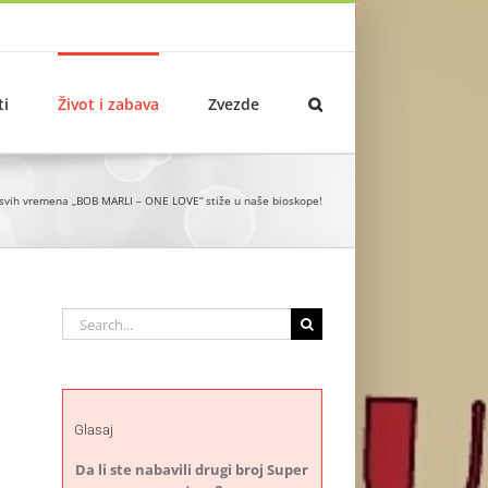
ti
Život i zabava
Zvezde
 svih vremena „BOB MARLI – ONE LOVE“ stiže u naše bioskope!
Search
for:
Glasaj
Da li ste nabavili drugi broj Super