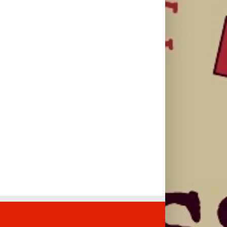
Novi dan
veštačku
DC seriju
oborio rekord
inteligenciju
„Fenjeri“
već prvog
primeniš u
vikenda
praksi