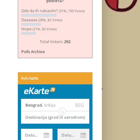
postera?
Gde da ih nabavim?
(51%, 150 Votes)
Daaaaaa
(28%, 82 Votes)
Nope
(21%, 60 Votes)
Total Voters:
292
Polls Archive
Avio karte
BEG
Beograd
,
Srbija
Destinacija (grad ili aerodrom)
Datum od
Datum do