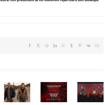
muzički film prikazivaće se na redovnom repertoaru svih bioskopa.
Facebook
X
Reddit
LinkedIn
WhatsApp
Tumblr
Pinterest
Vk
Ema
Film
NIMRODS,
inspirisan
HBO Max
ranim danima
STRANGER
predstavio
grupe GREEN
THINGS
službeni
DAY, stiže u
muzika iz
trejler za novu
CineStar i