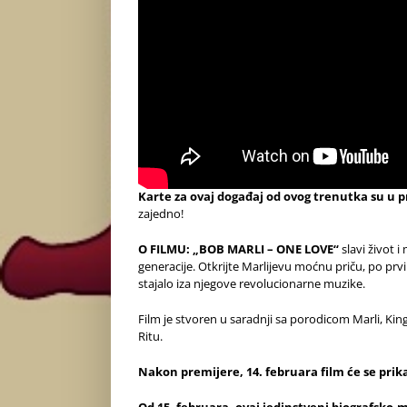
Karte za ovaj događaj od ovog trenutka su u p
zajedno!
O FILMU:
„BOB MARLI – ONE LOVE“
slavi život i
generacije. Otkrijte Marlijevu moćnu priču, po prvi
stajalo iza njegove revolucionarne muzike.
Film je stvoren u saradnji sa porodicom Marli, Kin
Ritu.
Nakon premijere, 14. februara film će se pri