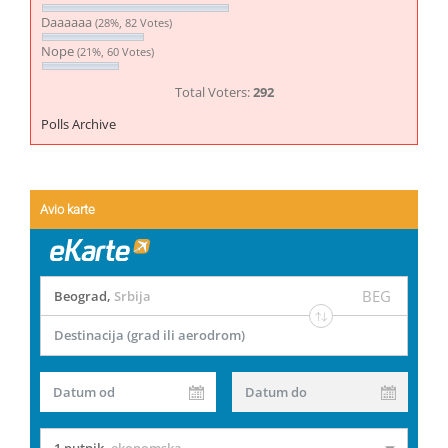
Daaaaaa
(28%, 82 Votes)
Nope
(21%, 60 Votes)
Total Voters:
292
Polls Archive
Avio karte
BEG
Beograd
,
Srbija
Destinacija (grad ili aerodrom)
Datum od
Datum do