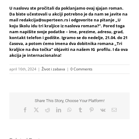
U naslovu ste pročitali da poklanjamo ovaj sjajan roman.
Da biste učestovali u akciji potrebno je da nam se javite na
mail redakcija@superteen.rs i odgovorite na pitanje „
U
koju školu idu tri kraljice iz naslova romana?
“. Pored toga
nam napišite svoje podatke – ime, prezime, adresu, grad,
kontakt telefon i godište. Igramo se do nedelje,
21
.0
4
. do 21
časova, a potom ćemo imena dva dobitnika romana „Tri
kraljice na dva točka“ objaviti na našem IG profilu. I da ova
akcija je internacionalna!
april 16th, 2024
|
Život i zabava
|
0 Comments
Share This Story, Choose Your Platform!
Facebook
X
Reddit
LinkedIn
WhatsApp
Tumblr
Pinterest
Vk
Email