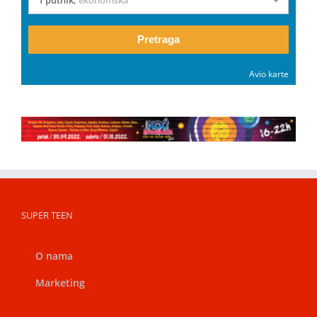
1 putnik
,
ekonomska
Pretraga
Avio karte
SUPER TEEN
O nama
Marketing