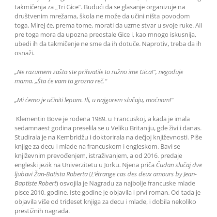
takmičenja za „Tri Gice“. Budući da se glasanje organizuje na
društvenim mrežama, škola ne može da učini ništa povodom
toga. Mirej će, prema tome, morati da uzme stvar u svoje ruke. Ali
pre toga mora da upozna preostale Gice i, kao mnogo iskusnija,
ubedi ih da takmičenje ne sme da ih dotuče. Naprotiv, treba da ih
osnaži.
„Ne razumem zašto ste prihvatile to ružno ime Gica!“, negoduje
mama. „Šta će vam ta grozna reč.“
„Mi ćemo je učiniti lepom. Ili, u najgorem slučaju, moćnom!“
Klementin Bove je rođena 1989. u Francuskoj, a kada je imala
sedamnaest godina preselila se u Veliku Britaniju, gde živi i danas.
Studirala je na Kembridžu i doktorirala na dečjoj književnosti. Piše
knjige za decu i mlade na francuskom i engleskom. Bavi se
književnim prevođenjem, istraživanjem, a od 2016. predaje
engleski jezik na Univerzitetu u Jorku. Njena priča
Čudan slučaj dve
ljubavi Žan-Batista Roberta
(
L’étrange cas des deux amours by Jean-
Baptiste Robert
) osvojila je Nagradu za najbolje francuske mlade
pisce 2010. godine. Iste godine je objavila i prvi roman. Od tada je
objavila više od trideset knjiga za decu i mlade, i dobila nekoliko
prestižnih nagrada.