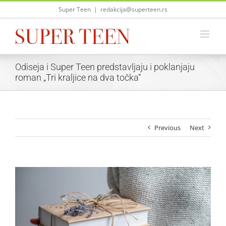
Skip
Super Teen
|
redakcija@superteen.rs
to
content
Odiseja i Super Teen predstavljaju i poklanjaju
roman „Tri kraljice na dva točka“
Previous
Next
View
Larger
Image