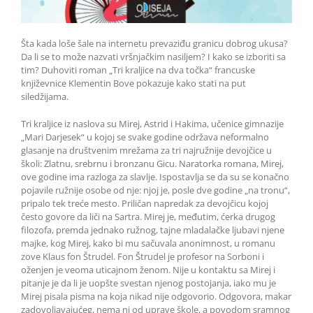
Šta kada loše šale na internetu prevaziđu granicu dobrog ukusa?
Da li se to može nazvati vršnjačkim nasiljem? I kako se izboriti sa
tim? Duhoviti roman „Tri kraljice na dva točka“ francuske
književnice Klementin Bove pokazuje kako stati na put
siledžijama.
Tri kraljice iz naslova su Mirej, Astrid i Hakima, učenice gimnazije
„Mari Darjesek“ u kojoj se svake godine održava neformalno
glasanje na društvenim mrežama za tri najružnije devojčice u
školi: Zlatnu, srebrnu i bronzanu Gicu. Naratorka romana, Mirej,
ove godine ima razloga za slavlje. Ispostavlja se da su se konačno
pojavile ružnije osobe od nje: njoj je, posle dve godine „na tronu“,
pripalo tek treće mesto. Priličan napredak za devojčicu kojoj
često govore da liči na Sartra. Mirej je, međutim, ćerka drugog
filozofa, premda jednako ružnog, tajne mladalačke ljubavi njene
majke, kog Mirej, kako bi mu sačuvala anonimnost, u romanu
zove Klaus fon Štrudel. Fon Štrudel je profesor na Sorboni i
oženjen je veoma uticajnom ženom. Nije u kontaktu sa Mirej i
pitanje je da li je uopšte svestan njenog postojanja, iako mu je
Mirej pisala pisma na koja nikad nije odgovorio. Odgovora, makar
zadovoljavajućeg, nema ni od uprave škole, a povodom sramnog