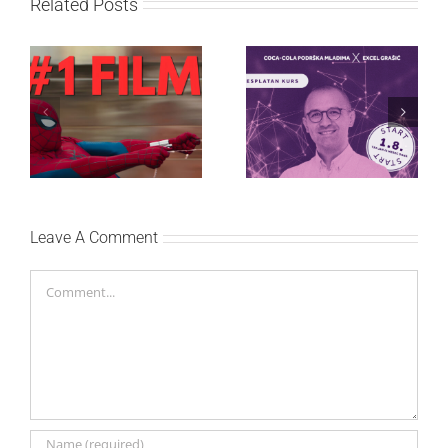
Related Posts
Najuspešnije otvaranje
Priključi se besplatnoj
studijskog filma u Srbiji:
regionalnoj AI edukaciji
Spajdermen: Novi dan
i nauči kako da
oborio rekord već prvog
veštačku inteligenciju
vikenda
primeniš u praksi
Leave A Comment
Comment