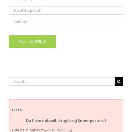
Search
for:
Glasaj
Da li ste nabavili drugi broj Super postera?
Gde da ih nabavim?
(51%, 150 Votes)