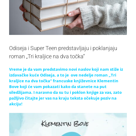
Odiseja i Super Teen predstavljaju i poklanjaju
roman „Tri kraljice na dva točka“
Vreme je da vam predstavimo novi naslov koji nam stiže iz
izdavačke kuće Odiseja, a to je ove nedelje roman „Tri
kraljice na dva točka“ francuske književnice Klementin
Bove koji će vam pokazati kako da stanete na put
siledžijama. I naravno da su tu i poklon knjige za vas, zato
pažljivo čitajte jer vas na kraju teksta očekuje poziv na
akciju!