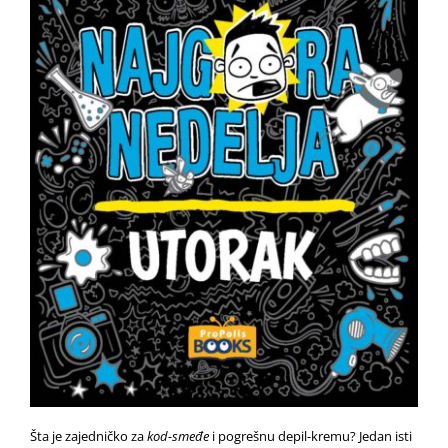
Šta je zajedničko za
kod-smeđe
i pogrešnu depil-kremu? Jedan isti