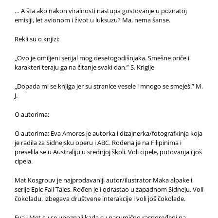
… A šta ako nakon viralnosti nastupa gostovanje u poznatoj
emisiji, let avionom i život u luksuzu? Ma, nema šanse.
Rekli su o knjizi:
„Ovo je omiljeni serijal mog desetogodišnjaka. Smešne priče i
karakteri teraju ga na čitanje svaki dan.” S. Krigije
„Dopada mi se knjiga jer su stranice vesele i mnogo se smeješ.” M.
J.
O autorima:
O autorima: Eva Amores je autorka i dizajnerka/fotografkinja koja
je radila za Sidnejsku operu i ABC. Rođena je na Filipinima i
preselila se u Australiju u srednjoj školi. Voli cipele, putovanja i još
cipela.
Mat Kosgrouv je najprodavaniji autor/ilustrator Maka alpake i
serije Epic Fail Tales. Rođen je i odrastao u zapadnom Sidneju. Voli
čokoladu, izbegava društvene interakcije i voli još čokolade.
Eva i Met su se upoznali kada su nasumično raspoređeni na