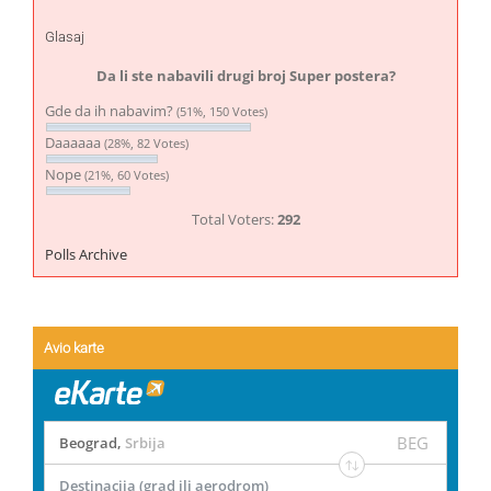
Glasaj
Da li ste nabavili drugi broj Super postera?
Gde da ih nabavim?
(51%, 150 Votes)
Daaaaaa
(28%, 82 Votes)
Nope
(21%, 60 Votes)
Total Voters:
292
Polls Archive
Avio karte
BEG
Beograd
,
Srbija
Destinacija (grad ili aerodrom)