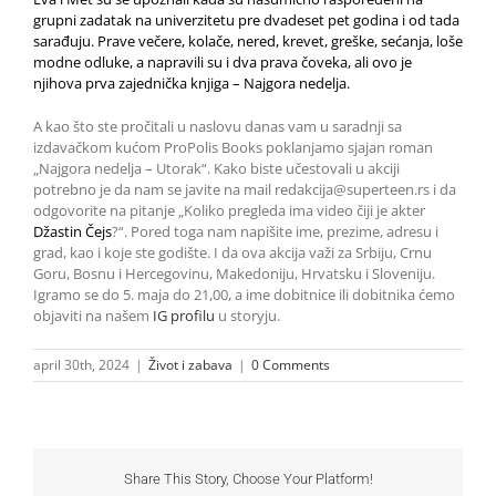
grupni zadatak na univerzitetu pre dvadeset pet godina i od tada
sarađuju. Prave večere, kolače, nered, krevet, greške, sećanja, loše
modne odluke, a napravili su i dva prava čoveka, ali ovo je
njihova prva zajednička knjiga – Najgora nedelja.
A kao što ste pročitali u naslovu danas vam u saradnji sa
izdavačkom kućom ProPolis Books poklanjamo sjajan roman
„Najgora nedelja – Utorak“. Kako biste učestovali u akciji
potrebno je da nam se javite na mail redakcija@superteen.rs i da
odgovorite na pitanje „Koliko pregleda ima video čiji je akter
Džastin Čejs
?“. Pored toga nam napišite ime, prezime, adresu i
grad, kao i koje ste godište. I da ova akcija važi za Srbiju, Crnu
Goru, Bosnu i Hercegovinu, Makedoniju, Hrvatsku i Sloveniju.
Igramo se do 5. maja do 21,00, a ime dobitnice ili dobitnika ćemo
objaviti na našem
IG profilu
u storyju.
april 30th, 2024
|
Život i zabava
|
0 Comments
Share This Story, Choose Your Platform!