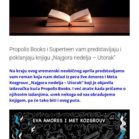
Propolis Books i Superteen vam predstavljaju i
poklanjaju knjigu „Najgora nedelja – Utorak”
Na kraju ovog vremenski neobičnog aprila predstavljamo
vam roman koja nam dolazi iz pera Eve Amores i Meta
Kozgrouv „Najgora nedelja – Utorak” koji je objavila
izdavačka kuća Propolis Books. I već znate kada pričamo o
njihovim izdanjima, uvek nekoga od vas obradujemo
knjigom, pa će tako biti i ovog puta.