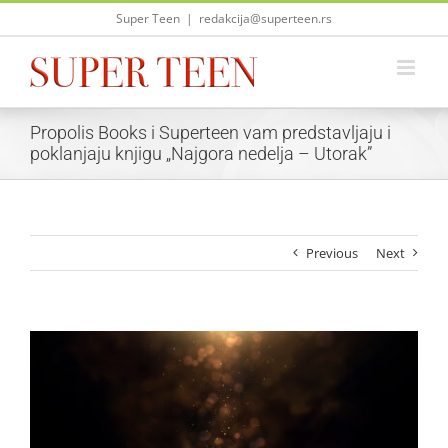
Skip
Super Teen
|
redakcija@superteen.rs
to
content
Propolis Books i Superteen vam predstavljaju i
poklanjaju knjigu „Najgora nedelja – Utorak”
Previous
Next
View
Larger
Image