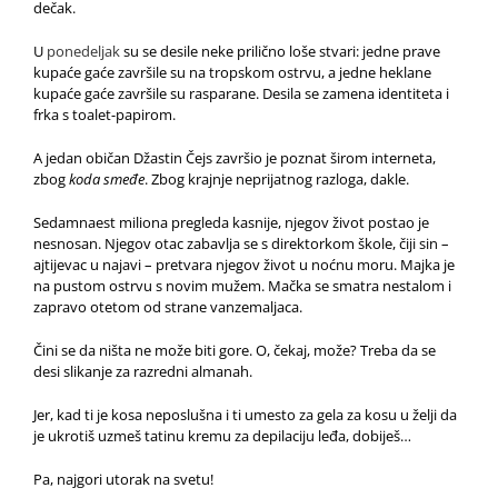
dečak.
U
ponedeljak
su se desile neke prilično loše stvari: jedne prave
kupaće gaće završile su na tropskom ostrvu, a jedne heklane
kupaće gaće završile su rasparane. Desila se zamena identiteta i
frka s toalet-papirom.
A jedan običan Džastin Čejs završio je poznat širom interneta,
zbog
koda smeđe
. Zbog krajnje neprijatnog razloga, dakle.
Sedamnaest miliona pregleda kasnije, njegov život postao je
nesnosan. Njegov otac zabavlja se s direktorkom škole, čiji sin –
ajtijevac u najavi – pretvara njegov život u noćnu moru. Majka je
na pustom ostrvu s novim mužem. Mačka se smatra nestalom i
zapravo otetom od strane vanzemaljaca.
Čini se da ništa ne može biti gore. O, čekaj, može? Treba da se
desi slikanje za razredni almanah.
Jer, kad ti je kosa neposlušna i ti umesto za gela za kosu u želji da
je ukrotiš uzmeš tatinu kremu za depilaciju leđa, dobiješ…
Pa, najgori utorak na svetu!