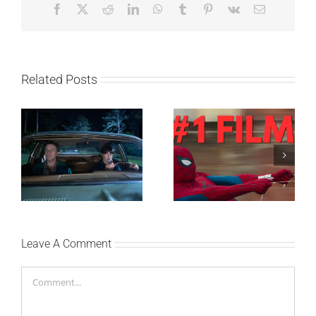
Facebook
X
Reddit
LinkedIn
WhatsApp
Tumblr
Pinterest
Vk
Email
Related Posts
SF NIGHT: POSLEDNJI
Najuspešnije otvaranje
DANI ULICE
studijskog filma u Srbiji:
HRASTOVA u Concept
Spajdermen: Novi dan
Cinema i CineStar
oborio rekord već prvog
bioskopima 12. avgusta
vikenda
Leave A Comment
Comment