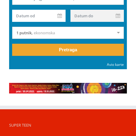
Datum od
Datum do
1 putnik
,
ekonomska
Pretraga
Avio karte
SUPER TEEN