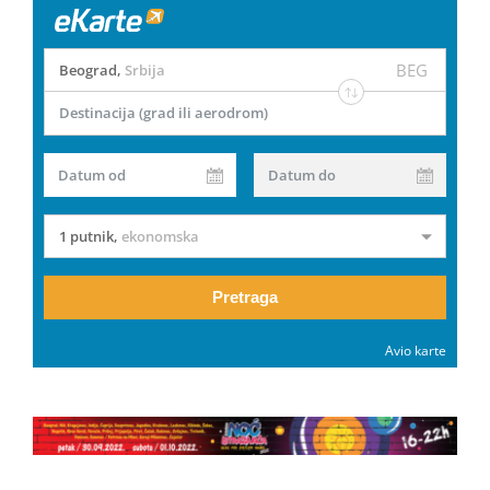
BEG
Beograd
,
Srbija
Destinacija (grad ili aerodrom)
Datum od
Datum do
1 putnik
,
ekonomska
Pretraga
Avio karte