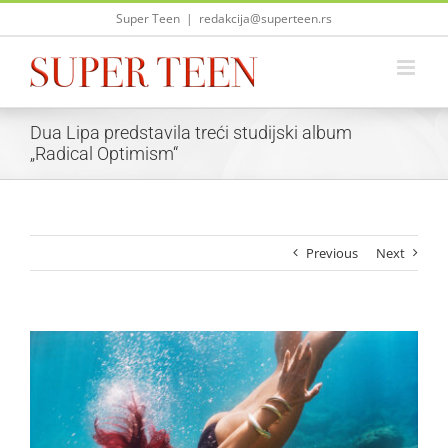
Skip
Super Teen
|
redakcija@superteen.rs
to
content
Dua Lipa predstavila treći studijski album
„Radical Optimism“
Previous
Next
View
Larger
Image