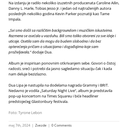
Na izdanju je radilo nekoliko izuzetnih producenata Caroline Ailin,
Danny L. Harle, Tobias Jesso Jr. i jedan od najtraženijih autora
poslednjih nekoliko godina Kevin Parker poznatiji kao Tame
Impala.
„Svi smo došli sa različitim backgroundom i muzičkim iskustvima.
Razmena se osećala u vazduhu. Bili smo toliko otvoreni za sve ideje i
uticaje. Osetila sam da mogu da budem slobodna i da bez
opterećenja pričam o situacijama i događajima koje sam
proživljavala,“
dodaje Dua.
Album je inspirisan ponovnim otkrivanjem sebe. Govori o čistoj
radosti, sreći i potrebi da jasno sagledamo situaciju čak i kada
nam deluje bezizlazno.
Dua Lipa je nastupila na dodelama nagrada Grammy i BRIT.
Nedavno je vodila „Saturday Night Live“, album je predstavila
pop-up koncertom na Times Squareu i biće headliner
predstojećeg Glastonbury festivala.
Foto: Tyrone Lebon
maj 7th, 2024
|
Zvezde
|
0 Comments