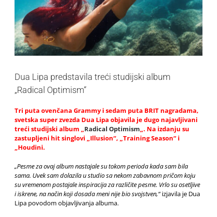
Dua Lipa predstavila treći studijski album
„Radical Optimism“
Tri puta ovenčana Grammy i sedam puta BRIT nagradama,
svetska super zvezda Dua Lipa objavila je dugo najavljivani
treći studijski album
„
Radical Optimism
„. Na izdanju su
zastupljeni hit singlovi „Illusion“, „Training Season“ i
„Houdini.
„Pesme za ovaj album nastajale su tokom perioda kada sam bila
sama. Uvek sam dolazila u studio sa nekom zabavnom pričom koju
su vremenom postajale inspiracija za različite pesme. Vrlo su osetljive
i iskrene, na način koji dosada meni nije bio svojstven,“
izjavila je Dua
Lipa povodom objavljivanja albuma.