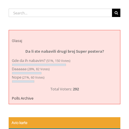
Search
for:
Glasaj
Da li ste nabavili drugi broj Super postera?
Gde da ih nabavim?
(51%, 150 Votes)
Daaaaaa
(28%, 82 Votes)
Nope
(21%, 60 Votes)
Total Voters:
292
Polls Archive
Avio karte