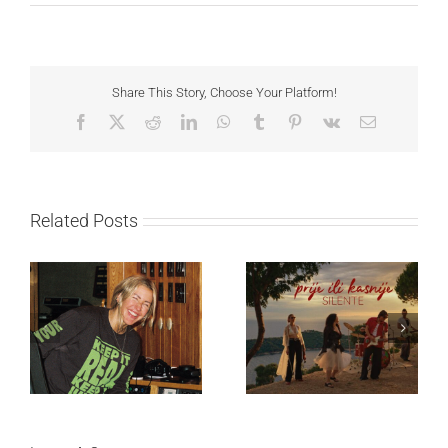
Share This Story, Choose Your Platform!
Facebook
X
Reddit
LinkedIn
WhatsApp
Tumblr
Pinterest
Vk
Email
Related Posts
Ellie Goulding otkriva
Silente objavio novi
nežniju stranu novim
singl “Prije ili kasnije”
singlom „4 Seasons“