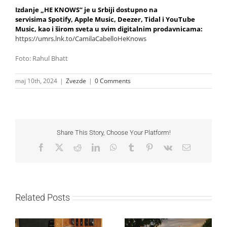
Izdanje „
HE KNOWS“ je u Srbiji dostupno na
servisima Spotify, Apple Music, Deezer, Tidal i YouTube
Music, kao i širom sveta u svim digitalnim prodavnicama:
https://umrs.lnk.to/CamilaCabelloHeKnows
Foto: Rahul Bhatt
maj 10th, 2024
|
Zvezde
|
0 Comments
Share This Story, Choose Your Platform!
Facebook
X
Reddit
LinkedIn
WhatsApp
Tumblr
Pinterest
Vk
Email
Related Posts