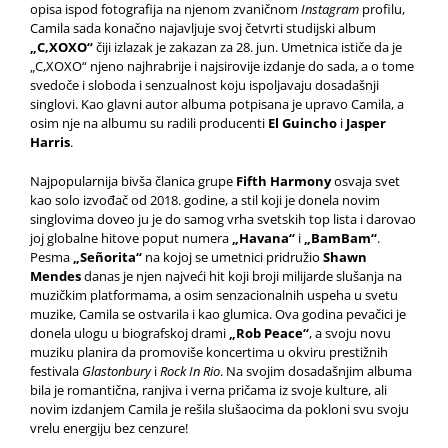
opisa ispod fotografija na njenom zvaničnom
Instagram
profilu,
Camila sada konačno najavljuje svoj četvrti studijski album
„C,XOXO“
čiji izlazak je zakazan za 28. jun. Umetnica ističe da je
„C,XOXO“ njeno najhrabrije i najsirovije izdanje do sada, a o tome
svedoče i sloboda i senzualnost koju ispoljavaju dosadašnji
singlovi. Kao glavni autor albuma potpisana je upravo Camila, a
osim nje na albumu su radili producenti
El Guincho
i
Jasper
Harris
.
Najpopularnija bivša članica grupe
Fifth Harmony
osvaja svet
kao solo izvođač od 2018. godine, a stil koji je donela novim
singlovima doveo ju je do samog vrha svetskih top lista i darovao
joj globalne hitove poput numera
„Havana“
i
„BamBam“
.
Pesma
„Señorita“
na kojoj se umetnici pridružio
Shawn
Mendes
danas je njen najveći hit koji broji milijarde slušanja na
muzičkim platformama, a osim senzacionalnih uspeha u svetu
muzike, Camila se ostvarila i kao glumica. Ova godina pevačici je
donela ulogu u biografskoj drami
„Rob Peace“
, a svoju novu
muziku planira da promoviše koncertima u okviru prestižnih
festivala
Glastonbury
i
Rock In Rio
. Na svojim dosadašnjim albuma
bila je romantična, ranjiva i verna pričama iz svoje kulture, ali
novim izdanjem Camila je rešila slušaocima da pokloni svu svoju
vrelu energiju bez cenzure!