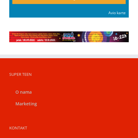
Avio karte
SUPER TEEN
O nama
Marketing
KONTAKT