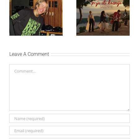
Ellie Goulding otkriva
Silente objavio novi
nežniju stranu novim
singl “Prije ili kasnije”
singlom „4 Seasons“
Leave A Comment
Comment