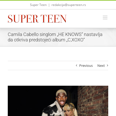
Skip
Super Teen
|
redakcija@superteen.rs
to
content
Camila Cabello singlom „HE KNOWS“ nastavlja
da otkriva predstojeći album „C,XOXO“
Previous
Next
View
Larger
Image