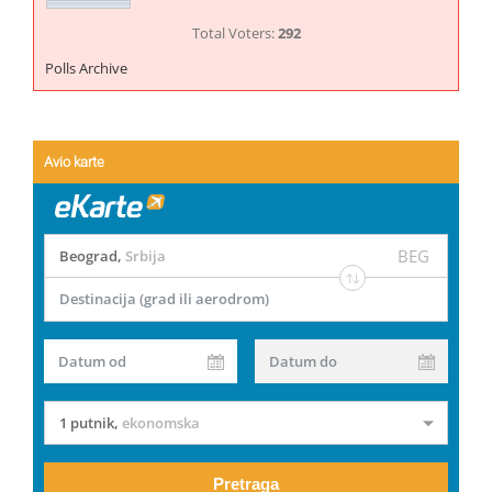
Total Voters:
292
Polls Archive
Avio karte
BEG
Beograd
,
Srbija
Destinacija (grad ili aerodrom)
Datum od
Datum do
1 putnik
,
ekonomska
Pretraga