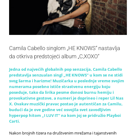
Camila Cabello singlom „HE KNOWS“ nastavlja
da otkriva predstojeći album „C,XOXO“
Jedna od najvećih globalnih pop senzacija, Camila Cabello
predstavlja senzualan singl „HE KNOWS“ u kom se ne stidi
svog šarma i harizme! Muzičarka u poslednje vreme svojim
numerama posebno ističe strastvenu energiju koju
poseduje, tako da lirika pesme donosi burnu hemiju i
provokativne gestove, a numeri je doprineo i reper Lil Nas
X. Ovakav muzički pravac postao je autentičan za Camilu,
budući da je ove godine već osvojila svet zavodljivim
hyperpop hitom „I LUV IT“ na kom joj se pridružio Playboi
Carti.
Nakon brojnih tizera na društvenim mrežama i tajanstvenih