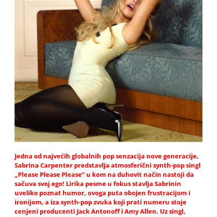
Jedna od najvećih globalnih pop senzacija nove generacije,
Sabrina Carpenter predstavlja atmosferični synth-pop singl
„Please Please Please“ u kom na duhovit način nastoji da
sačuva svoj ego! Lirika pesme u fokus stavlja Sabrinin
uveliko poznat humor, ovoga puta obojen frustracijom i
ironijom, a iza synth-pop zvuka koji prati numeru stoje
cenjeni producenti Jack Antonoff i Amy Allen. Uz singl,