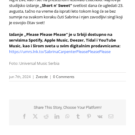
studijsko izdanje
„Short n’ Sweet“
svetlost dana će ugledati 23.
avgusta, tačno na vreme da isprati leto tokom kog će se bez
sumnje na svakom koraku čuti Sabrina i njen zavodljivi singl koji
je osvojio čitav svet!
Izdanje „
Please Please Please“ je u Srbiji dostupno na
servisima Spotify, Apple Music, Deezer, Tidal i YouTube
Music, kao i širom sveta u svim digitalnim prodavnicama:
https://umrs.lnk.to/SabrinaCarpenterPleasePleasePlease
Foto: Universal Music Serbia
jun 7th, 2024
|
Zvezde
|
0 Comments
Share This Story, Choose Your Platform!
Facebook
X
Reddit
LinkedIn
WhatsApp
Tumblr
Pinterest
Vk
Email