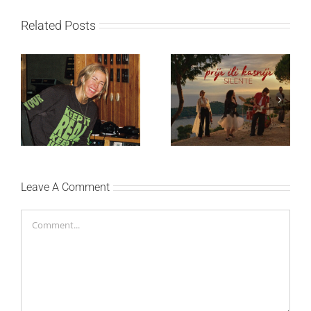
Related Posts
Ellie Goulding otkriva
Silente objavio novi
nežniju stranu novim
singl “Prije ili kasnije”
singlom „4 Seasons“
Leave A Comment
Comment