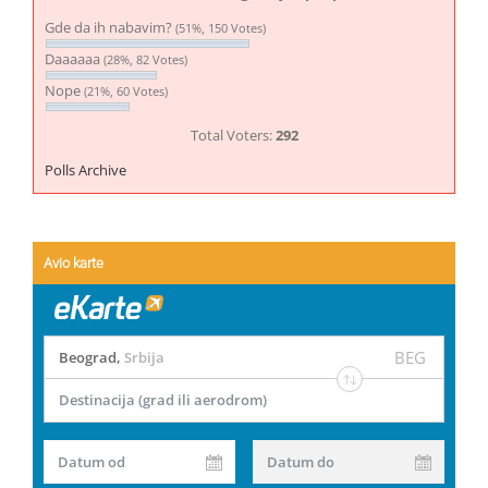
Gde da ih nabavim?
(51%, 150 Votes)
Daaaaaa
(28%, 82 Votes)
Nope
(21%, 60 Votes)
Total Voters:
292
Polls Archive
Avio karte
BEG
Beograd
,
Srbija
Destinacija (grad ili aerodrom)
Datum od
Datum do