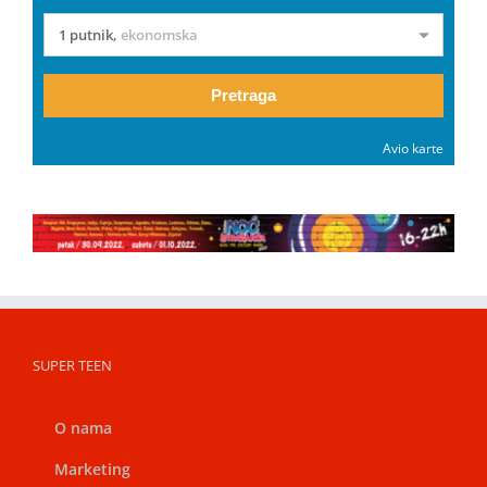
1 putnik
,
ekonomska
Pretraga
Avio karte
SUPER TEEN
O nama
Marketing