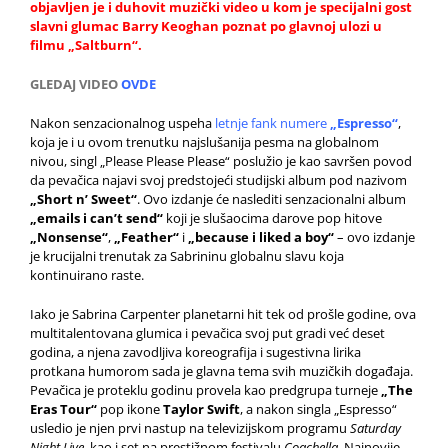
objavljen je i duhovit muzički video u kom je specijalni gost
slavni glumac Barry Keoghan poznat po glavnoj ulozi u
filmu „Saltburn“.
GLEDAJ VIDEO
OVDE
Nakon senzacionalnog uspeha
letnje fank numere
„Espresso“
,
koja je i u ovom trenutku najslušanija pesma na globalnom
nivou, singl „Please Please Please“ poslužio je kao savršen povod
da pevačica najavi svoj predstojeći studijski album pod nazivom
„Short n’ Sweet“
. Ovo izdanje će naslediti
senzacionalni album
„emails i can’t send“
koji je slušaocima darove pop hitove
„Nonsense“
,
„Feather“
i
„because i liked a boy“
– ovo izdanje
je krucijalni trenutak za Sabrininu globalnu slavu koja
kontinuirano raste.
Iako je Sabrina Carpenter planetarni hit tek od prošle godine, ova
multitalentovana glumica i pevačica svoj put gradi već deset
godina, a njena zavodljiva koreografija i sugestivna lirika
protkana humorom sada je glavna tema svih muzičkih događaja.
Pevačica je proteklu godinu provela kao predgrupa turneje
„The
Eras Tour“
pop ikone
Taylor Swift
, a nakon singla „Espresso“
usledio je njen prvi nastup na televizijskom programu
Saturday
Night Live
, kao i set na prestižnom festivalu
Coachella
. Najnovije