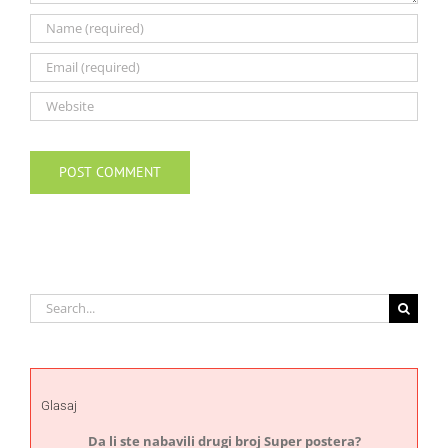
Search
for:
Glasaj
Da li ste nabavili drugi broj Super postera?