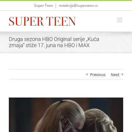
Skip
Super Teen
|
redakcija@superteen.rs
to
content
Druga sezona HBO Original serije „Kuća
zmaja“ stiže 17. juna na HBO i MAX
Previous
Next
View
Larger
Image