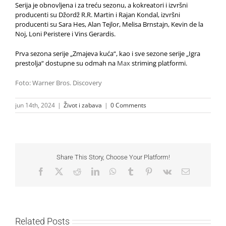
Serija je obnovljena i za treću sezonu, a kokreatori i izvršni
producenti su Džordž R.R. Martin i Rajan Kondal, izvršni
producenti su Sara Hes, Alan Tejlor, Melisa Brnstajn, Kevin de la
Noj, Loni Peristere i Vins Gerardis.
Prva sezona serije „Zmajeva kuća“, kao i sve sezone serije „Igra
prestolja“ dostupne su odmah na
Max
striming platformi.
Foto: Warner Bros. Discovery
jun 14th, 2024
|
Život i zabava
|
0 Comments
Share This Story, Choose Your Platform!
Facebook
X
Reddit
LinkedIn
WhatsApp
Tumblr
Pinterest
Vk
Email
Related Posts