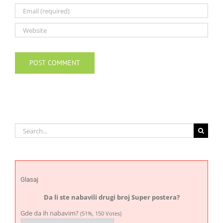
Search
for:
Glasaj
Da li ste nabavili drugi broj Super postera?
Gde da ih nabavim?
(51%, 150 Votes)