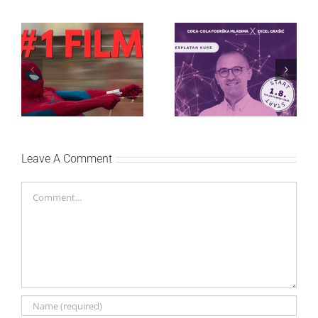
Najuspešnije otvaranje
Priključi se besplatnoj
studijskog filma u Srbiji:
regionalnoj AI edukaciji
Spajdermen: Novi dan
i nauči kako da
oborio rekord već prvog
veštačku inteligenciju
vikenda
primeniš u praksi
Leave A Comment
Comment