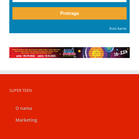
Pretraga
Avio karte
SUPER TEEN
O nama
Marketing