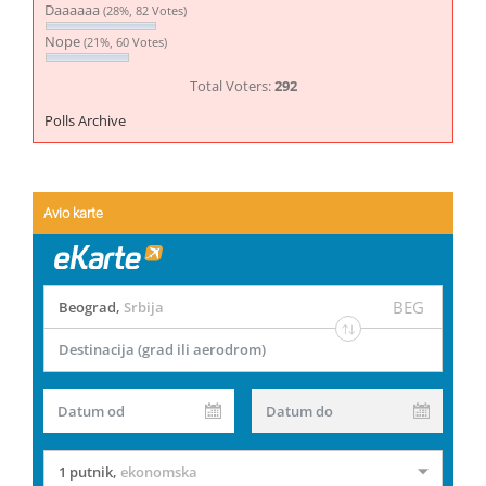
Daaaaaa
(28%, 82 Votes)
Nope
(21%, 60 Votes)
Total Voters:
292
Polls Archive
Avio karte
BEG
Beograd
,
Srbija
Destinacija (grad ili aerodrom)
Datum od
Datum do
1 putnik
,
ekonomska