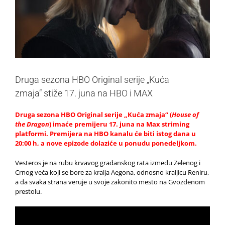
Druga sezona HBO Original serije „Kuća
zmaja“ stiže 17. juna na HBO i MAX
Druga sezona HBO Original serije „Kuća zmaja“ (
House of
the Dragon
) imaće premijeru 17. juna na Max striming
platformi. Premijera na HBO kanalu će biti istog dana u
20:00 h, a nove epizode dolaziće u ponudu ponedeljkom.
Vesteros je na rubu krvavog građanskog rata između Zelenog i
Crnog veća koji se bore za kralja Aegona, odnosno kraljicu Reniru,
a da svaka strana veruje u svoje zakonito mesto na Gvozdenom
prestolu.