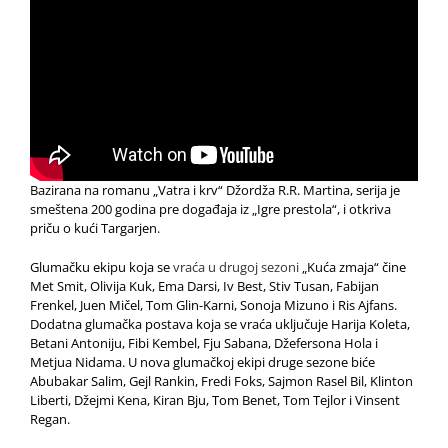
Bazirana na romanu „Vatra i krv“ Džordža R.R. Martina, serija je
smeštena 200 godina pre događaja iz „Igre prestola“, i otkriva
priču o kući Targarjen.
Glumačku ekipu koja se
vraća u drugoj sezoni
„Kuća zmaja“ čine
Met Smit, Olivija Kuk, Ema Darsi, Iv Best, Stiv Tusan, Fabijan
Frenkel, Juen Mičel, Tom Glin-Karni, Sonoja Mizuno i Ris Ajfans.
Dodatna glumačka postava koja se vraća uključuje Harija Koleta,
Betani Antoniju, Fibi Kembel, Fju Sabana, Džefersona Hola i
Metjua Nidama. U nova glumačkoj ekipi druge sezone biće
Abubakar Salim, Gejl Rankin, Fredi Foks, Sajmon Rasel Bil, Klinton
Liberti, Džejmi Kena, Kiran Bju, Tom Benet, Tom Tejlor i Vinsent
Regan.