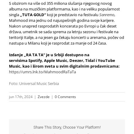
S obzirom na više od 355 miliona slušanja njegovog novog
albuma na muzičkim platformama, kao i na veliku popularnost
singla
„TUTA GOLD“
koji je predstavio na festivalu
Sanremo
,
Mahmood ima jednu od najuspešnijih godina svoje karijere.
Nakon unapred rasprodatih koncerata po Evropi u čak deset
država, umetnik se sada sprema za letnju sezonu i festivale na
teritoriji Italije, a na jesen ga čekaju koncerti u arenama, počev od
nastupa u Milanu koji je rasprodat za manje od 24 časa.
Izdanje „
RA TA TA“ je u Srbiji dostupno na
servisima Spotify, Apple Music, Deezer, Tidal i YouTube
Music, kao i širom sveta u svim digitalnim prodavnicama:
https://umrs.lnk.to/MahmoodRaTaTa
Foto: Universal Music Serbia
jun 17th, 2024
|
Zvezde
|
0 Comments
Share This Story, Choose Your Platform!