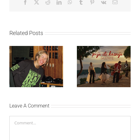
Facebook
X
Reddit
LinkedIn
WhatsApp
Tumblr
Pinterest
Vk
Email
Related Posts
Ellie Goulding otkriva
Silente objavio novi
nežniju stranu novim
singl “Prije ili kasnije”
singlom „4 Seasons“
Leave A Comment
Comment