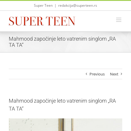
Skip
Super Teen
|
redakcija@superteen.rs
to
content
Mahmood započinje leto vatrenim singlom „RA
TA TA“
Previous
Next
Mahmood započinje leto vatrenim singlom „RA
TA TA“