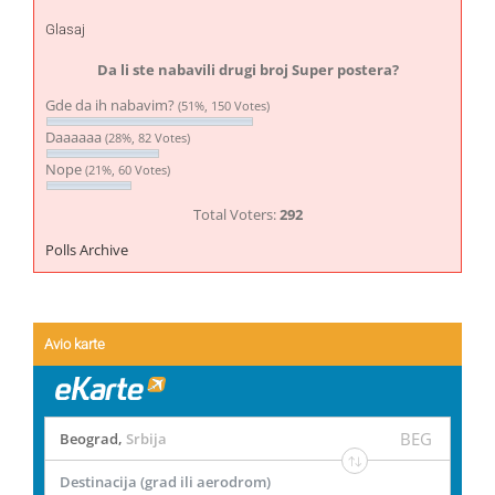
Glasaj
Da li ste nabavili drugi broj Super postera?
Gde da ih nabavim?
(51%, 150 Votes)
Daaaaaa
(28%, 82 Votes)
Nope
(21%, 60 Votes)
Total Voters:
292
Polls Archive
Avio karte
BEG
Beograd
,
Srbija
Destinacija (grad ili aerodrom)