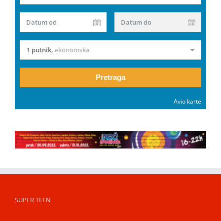
Datum od
Datum do
1 putnik
,
ekonomska
Pretraga
Avio karte
SUPER TEEN