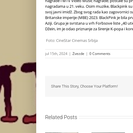
nagrade i MTV Video Music nagrade; postale su pr
nagradama u 21. veku. Osim muzike, Blackpink su s
svoj javni imidž. Zbog svog rada kao zagovornici 
Britanske imperije (MBE) 2023. BlackPink je bila p
Aziji. Grupa je svrstana u vrh Forbsove liste „40 ut
Džein, im je odao priznanje za širenje K-popa i kor
Foto
: CineStar Cinemas Srbija
jul 15th, 2024
|
Zvezde
|
0 Comments
Share This Story, Choose Your Platform!
Related Posts