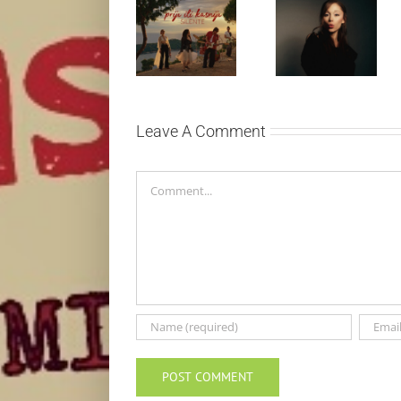
Silente
Ariana Grande
objavio novi
objavila osmi
singl “Prije ili
studijski
kasnije”
album „petal“
Leave A Comment
Comment