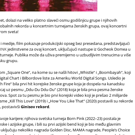
, dolazi na veliko platno slaveći osmu godišnjicu grupe i njihovih
globalnih rekorda u koncertnim turnejama ženskih grupa, ovaj koncertni
irom sveta!
i medije, film pokazuje produkcijski opseg bez presedana, predstavljajući
PINK
jedinstvene za ovaj koncert, uključujući nastupe iz Gocheok Domea u
turneje. Publika može da uživa premijerno u uzbudljivim trenucima u više
sku grupu.
m „Square One“, na kome su se našli hitovi „Whistle“ i „Boombayah“, koji
ital Chart i Bilbordove liste za Ameriku World Digital Songs. Usledio je
 Fire“ bila prvi hit korejske ženske grupe koja je dospela na kanadsku
uticaj uz pesmu „Ddu-Du Ddu-Du“ (2018) koja je bila prva pesma ženske
ova. Spot za tu pesmu je bio prvi korejski video koji je prešao 2 milijarde
e „Kill This Love“ (2019) i „How You Like That“ (2020) postavili su rekorde
, postavivši
Ginisov rekord
.
oje karijere; njihova svetska turneja Born Pink (2022–23) postala je
 i azijske grupe, i bili su prvi azijski bend koji je bio među glavnim
a uključuju nekoliko nagrada Golden Disc, MAMA nagrade, People’s Choice