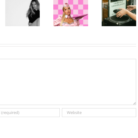
Karol G
ponovo u ulozi
stanicama
objavila singl
„Gloss Boss“
nove ere
„Matadora“ i
u kampanji
Charli xcx:
najavila novi
NYX
Objavljen
album „No Me
Professional
album „Music,
Arrepiento de
Makeup „If
Fashion, Film“
Sentir Tanto“
You NYX, You
uz ekskluzivno
koji stiže 7.
Know“
preslušavanje
avgusta
Volume 2
u
MASCOMSTORE