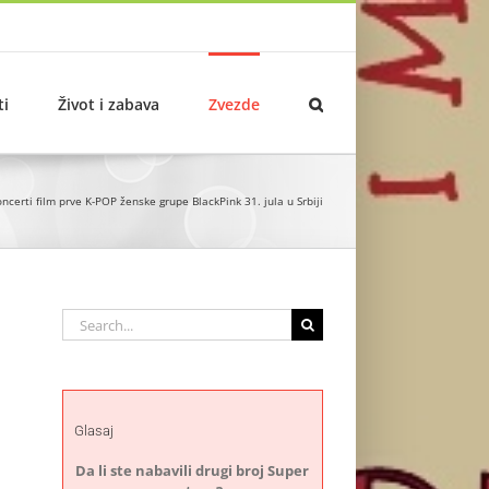
ti
Život i zabava
Zvezde
ncerti film prve K-POP ženske grupe BlackPink 31. jula u Srbiji
Search
for:
Glasaj
Da li ste nabavili drugi broj Super