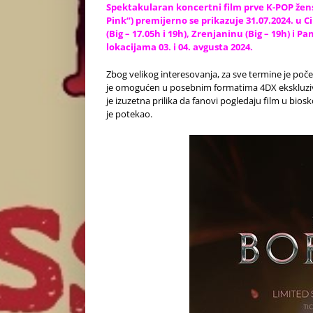
Spektakularan koncertni film prve K-POP žen
Pink“) premijerno se prikazuje 31.07.2024. u 
(Big – 17.05h i 19h), Zrenjaninu (Big – 19h) i 
lokacijama 03. i 04. avgusta 2024.
Zbog velikog interesovanja, za sve termine je poče
je omogućen u posebnim formatima 4DX ekskluziv
je izuzetna prilika da fanovi pogledaju film u bio
je potekao.