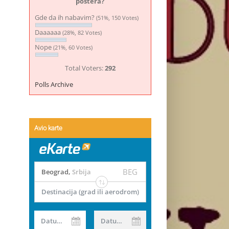
postera?
Gde da ih nabavim?
(51%, 150 Votes)
Daaaaaa
(28%, 82 Votes)
Nope
(21%, 60 Votes)
Total Voters:
292
Polls Archive
Avio karte
BEG
Beograd
,
Srbija
Destinacija (grad ili aerodrom)
Datum od
Datum do