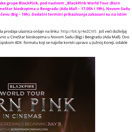
ske grupe BlackPink, pod nazivom „BlackPink World Tour (Born
CineStar bioskopima u Beogradu (Ada Mall – 17.05h i 19h), Novom Sadu
Pančevu (Big – 19h). Dodatni termini prikazivanja zakazani su na istim
la prodaja ulaznica onlajn na linku
:
http://bit.ly/4eZCIVS
.
Još veći doživljaj
no u CineStar bioskopima u Novom Sadu (Big) i Beogradu (Ada Mall). Ovo
skopskom 4DX formatu koji se najviše koristi upravo u Južnoj Koreji, odakle