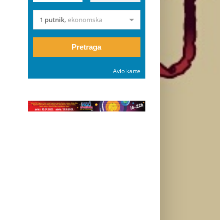
1 putnik
,
ekonomska
Pretraga
Avio karte