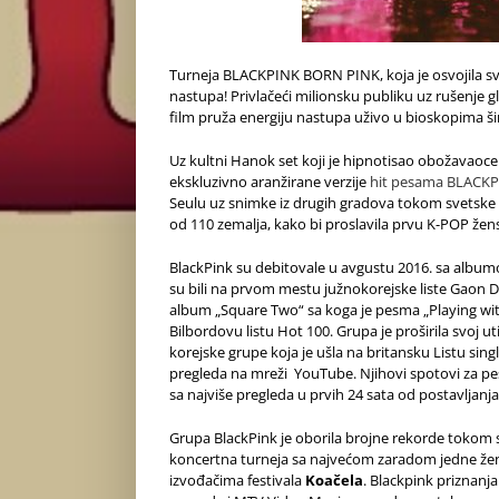
Turneja BLACKPINK BORN PINK, koja je osvojila svet
nastupa! Privlačeći milionsku publiku uz rušenje 
film pruža energiju nastupa uživo u bioskopima š
Uz kultni Hanok set koji je hipnotisao obožavaoce 
ekskluzivno aranžirane verzije
hit pesama BLACK
Seulu uz snimke iz drugih gradova tokom svetske 
od 110 zemalja, kako bi proslavila prvu K-POP žen
BlackPink su debitovale u avgustu 2016. sa albumo
su bili na prvom mestu južnokorejske liste Gaon Dig
album „Square Two“ sa koga je pesma „Playing with
Bilbordovu listu Hot 100. Grupa je proširila svoj 
korejske grupe koja je ušla na britansku Listu singl
pregleda na mreži YouTube. Njihovi spotovi za pesm
sa najviše pregleda u prvih 24 sata od postavljanja
Grupa BlackPink je oborila brojne rekorde tokom sv
koncertna turneja sa najvećom zaradom jedne ženske
izvođačima festivala
Koačela
. Blackpink priznanj