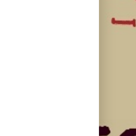
Karol G
objavila singl
„Matadora“ i
Silente
Ariana Grande
najavila novi
objavio novi
objavila osmi
album „No Me
singl “Prije ili
studijski
Arrepiento de
kasnije”
album „petal“
Sentir Tanto“
koji stiže 7.
avgusta