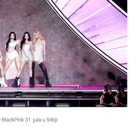
BlackPink 31. jula u Srbiji