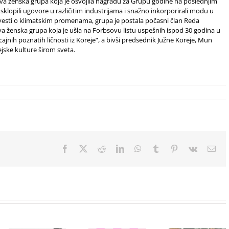
va ženska grupa koja je osvojila nagradu za Grupu godine na poslednjim
klopili ugovore u različitim industrijama i snažno inkorporirali modu u
svesti o klimatskim promenama, grupa je postala počasni član Reda
rva ženska grupa koja je ušla na Forbsovu listu uspešnih ispod 30 godina u
icajnih poznatih ličnosti iz Koreje“, a bivši predsednik Južne Koreje, Mun
ejske kulture širom sveta.
Facebook
X
Reddit
LinkedIn
WhatsApp
Tumblr
Pinterest
Vk
Ema
Beograd
Paris Hilton
među prvim