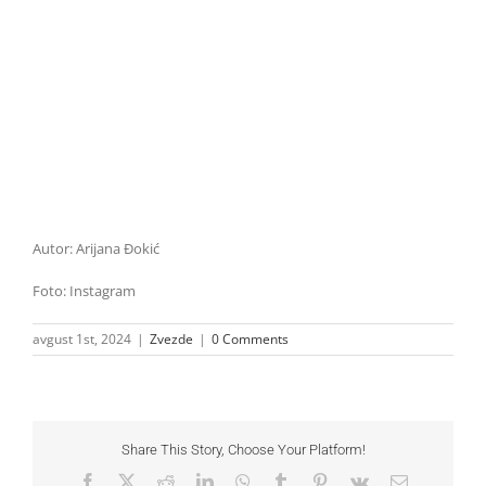
Autor: Arijana Đokić
Foto: Instagram
avgust 1st, 2024
|
Zvezde
|
0 Comments
Share This Story, Choose Your Platform!
Facebook
X
Reddit
LinkedIn
WhatsApp
Tumblr
Pinterest
Vk
Email