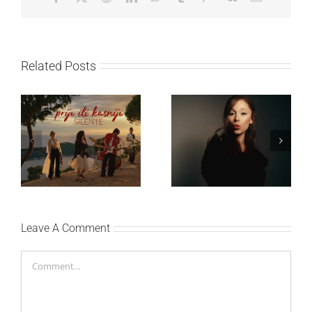
Related Posts
Ariana Grande objavila
Silente objavio novi
osmi studijski album
singl “Prije ili kasnije”
„petal“
Leave A Comment
Comment