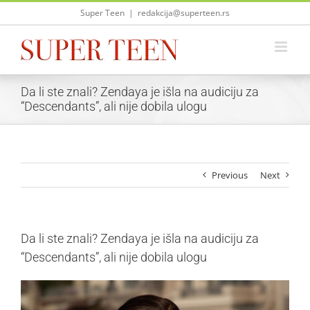
Skip
Super Teen
|
redakcija@superteen.rs
to
content
Da li ste znali? Zendaya je išla na audiciju za
“Descendants”, ali nije dobila ulogu
Previous
Next
Da li ste znali? Zendaya je išla na audiciju za
“Descendants”, ali nije dobila ulogu