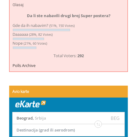
Glasaj
Da li ste nabavili drugi broj Super postera?
Gde da ih nabavim?
(51%, 150 Votes)
Daaaaaa
(28%, 82 Votes)
Nope
(21%, 60 Votes)
Total Voters:
292
Polls Archive
Avio karte
BEG
Beograd
,
Srbija
Destinacija (grad ili aerodrom)