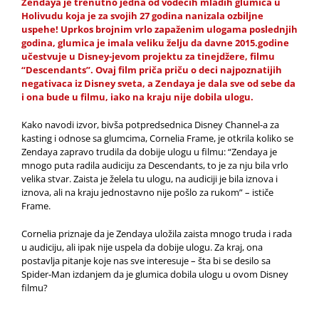
Zendaya je trenutno jedna od vodećih
mladih
glumica u
Holivudu koja je za svojih 27 godina nanizala ozbiljne
uspehe! Uprkos brojnim vrlo zapaženim ulogama poslednjih
godina, glumica je imala veliku želju da davne 2015.godine
učestvuje u Disney-jevom projektu za tinejdžere, filmu
“
Descendants
”. Ovaj film priča priču o deci najpoznatijih
negativaca iz Disney sveta, a Zendaya je dala sve od sebe da
i ona bude u filmu, iako na kraju nije dobila ulogu.
Kako navodi izvor, bivša potpredsednica Disney Channel-a za
kasting i odnose sa glumcima, Cornelia Frame, je otkrila koliko se
Zendaya zapravo trudila da dobije ulogu u filmu: “Zendaya je
mnogo puta radila audiciju za Descendants, to je za nju bila vrlo
velika stvar. Zaista je želela tu ulogu, na audiciji je bila iznova i
iznova, ali na kraju jednostavno nije pošlo za rukom” – ističe
Frame.
Cornelia priznaje da je Zendaya uložila zaista mnogo truda i rada
u audiciju, ali ipak nije uspela da dobije ulogu. Za kraj, ona
postavlja pitanje koje nas sve interesuje – šta bi se desilo sa
Spider-Man izdanjem da je glumica dobila ulogu u ovom Disney
filmu?