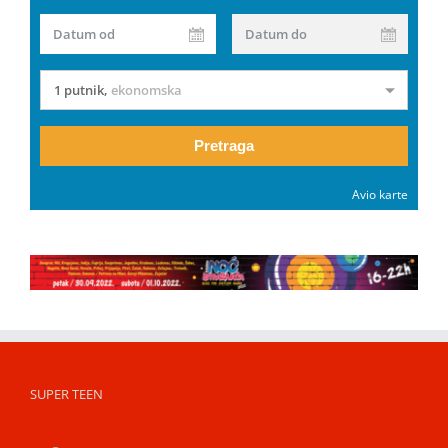
Datum od
Datum do
1 putnik
,
ekonomska
Pretraga
Avio karte
SUPER TEEN