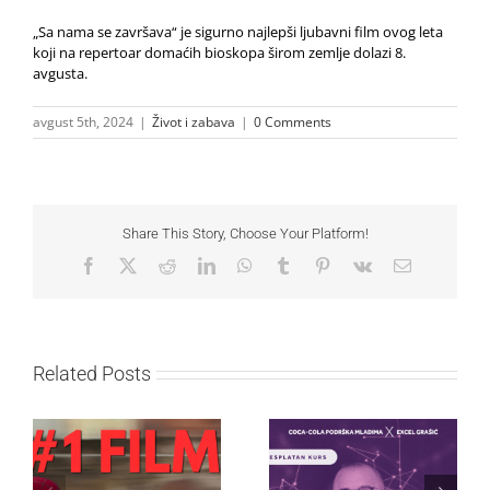
„Sa nama se završava“ je sigurno najlepši ljubavni film ovog leta
koji na repertoar domaćih bioskopa širom zemlje dolazi 8.
avgusta.
avgust 5th, 2024
|
Život i zabava
|
0 Comments
Share This Story, Choose Your Platform!
Facebook
X
Reddit
LinkedIn
WhatsApp
Tumblr
Pinterest
Vk
Email
Related Posts
Najuspešnije otvaranje
Priključi se besplatnoj