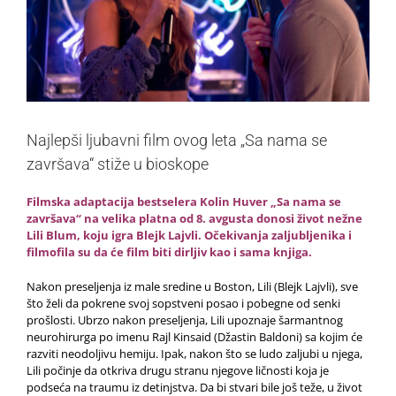
Najlepši ljubavni film ovog leta „Sa nama se
završava“ stiže u bioskope
Filmska adaptacija bestselera Kolin Huver „Sa nama se
završava“ na velika platna od 8. avgusta donosi život nežne
Lili Blum, koju igra Blejk Lajvli. Očekivanja zaljubljenika i
filmofila su da će film biti dirljiv kao i sama knjiga.
Nakon preseljenja iz male sredine u Boston, Lili (Blejk Lajvli), sve
što želi da pokrene svoj sopstveni posao i pobegne od senki
prošlosti. Ubrzo nakon preseljenja, Lili upoznaje šarmantnog
neurohirurga po imenu Rajl Kinsaid (Džastin Baldoni) sa kojim će
razviti neodoljivu hemiju. Ipak, nakon što se ludo zaljubi u njega,
Lili počinje da otkriva drugu stranu njegove ličnosti koja je
podseća na traumu iz detinjstva. Da bi stvari bile još teže, u život