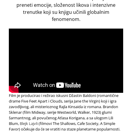
preneti emocije, složenost likova i intenzivne
trenutke koji su knjigu učinili globalnim
fenomenom.
Film je producirao i režirao iskusni Džastin Baldoni (romantične
drame Five Feet Apart i Clouds, serija Jane the Virgin) koji i igra
zavodljivog, ali misterioznog Rajla Kinsaida iz romana. Brandon
Sklenar (film Midway, serije Westworld, Walker, 1923) glumi
šarmantnog, ali povučenog Atlasa Korigana, a sa ulogom Lili
Blum,
Blejk Lajvli
(filmovi The Shallows, Cafe Society, A Simple
Favor) očekuje da će se vratiti na staze planetarne popularnosti.