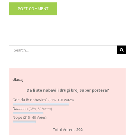
Search
for:
Glasaj
Da li ste nabavili drugi broj Super postera?
Gde da ih nabavim?
(51%, 150 Votes)
Daaaaaa
(28%, 82 Votes)
Nope
(21%, 60 Votes)
Total Voters:
292