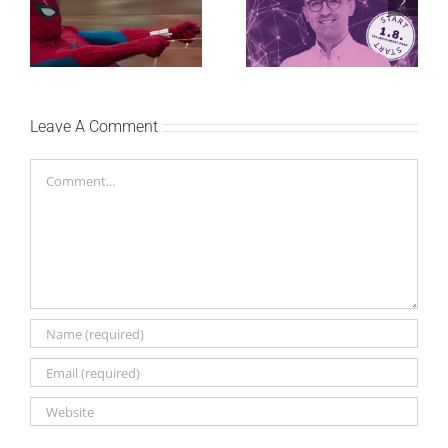
studijskog filma u Srbiji:
regionalnoj AI edukaciji
Spajdermen: Novi dan
i nauči kako da
oborio rekord već prvog
veštačku inteligenciju
vikenda
primeniš u praksi
Leave A Comment
Comment