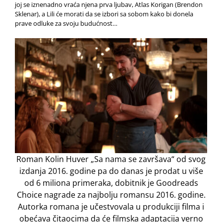
joj se iznenadno vraća njena prva ljubav, Atlas Korigan (Brendon
Sklenar), a Lili će morati da se izbori sa sobom kako bi donela
prave odluke za svoju budućnost…
Roman Kolin Huver „Sa nama se završava“ od svog
izdanja 2016. godine pa do danas je prodat u više
od 6 miliona primeraka, dobitnik je Goodreads
Choice nagrade za najbolju romansu 2016. godine.
Autorka romana je učestvovala u produkciji filma i
obećava čitaocima da će filmska adaptacija verno