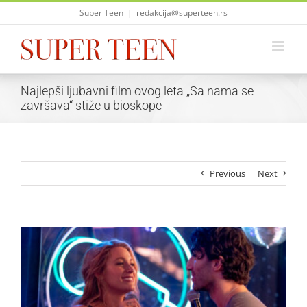
Skip
Super Teen
|
redakcija@superteen.rs
to
content
Najlepši ljubavni film ovog leta „Sa nama se
završava“ stiže u bioskope
Previous
Next
View
Larger
Image