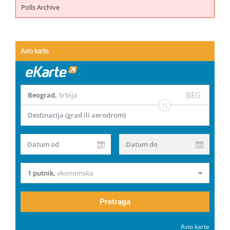
Polls Archive
Avio karte
BEG
Beograd
,
Srbija
Destinacija (grad ili aerodrom)
Datum od
Datum do
1 putnik
,
ekonomska
Pretraga
Avio karte