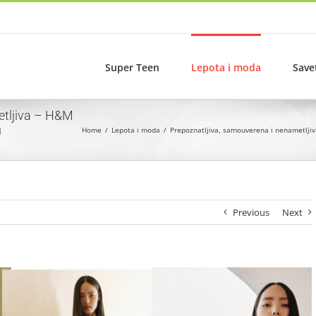
Super Teen
Lepota i moda
Save
etljiva – H&M
u
Home
Lepota i moda
Prepoznatljiva, samouverena i nenametljiv
Previous
Next