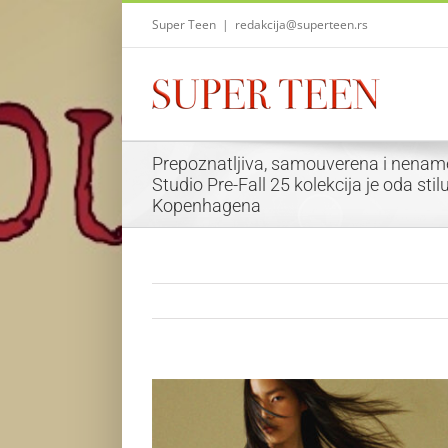
Skip
Super Teen
|
redakcija@superteen.rs
to
content
Prepoznatljiva, samouverena i nenam
Studio Pre-Fall 25 kolekcija je oda stil
Kopenhagena
View
Larger
Image