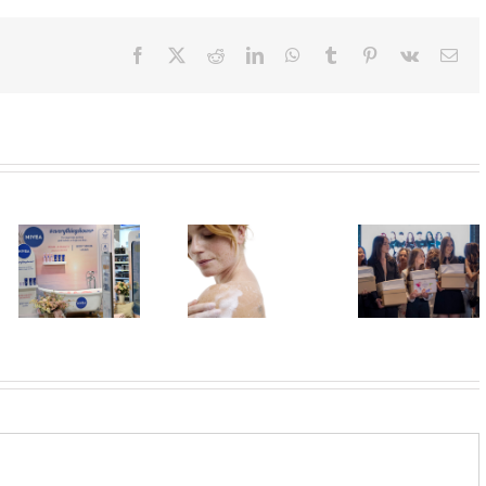
Facebook
X
Reddit
LinkedIn
WhatsApp
Tumblr
Pinterest
Vk
Ema
U Lilly
drogerijama
Shaping
Koža kao na
do 31. jula
Futures:
odmoru –
proizvodi za
Revija frizura
lepa, meka i
negu tela
kao kruna
blistava
sniženi do 30
programa
odsto