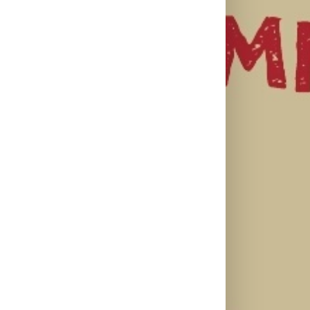
il
Lilly Drogerie
proslavile 10.
online
U Lilly
rođendan,
Leto menja
drogerijama
uručile
naše navike –
do 31. jula
automobil
vreme je da
proizvodi za
Citroën C3 i
promenite i
negu tela
najavile
beauty rutinu
sniženi do 30
saradnju sa
odsto
šampionkom
Andreom
Bokan