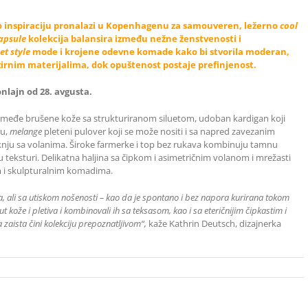
io inspiraciju pronalazi u Kopenhagenu za samouveren, ležerno
cool
apsule
kolekcija balansira između nežne ženstvenosti i
eet style
mode i krojene odevne komade kako bi stvorila moderan,
ozirnim materijalima, dok opuštenost postaje prefinjenost.
nlajn od 28. avgusta.
smeđe brušene kože sa strukturiranom siluetom, udoban kardigan koji
vu,
melange
pleteni pulover koji se može nositi i sa napred zavezanim
knju sa volanima. Široke farmerke i top bez rukava kombinuju tamnu
u teksturi. Delikatna haljina sa čipkom i asimetričnim volanom i mrežasti
m i skulpturalnim komadima.
a, ali sa utiskom nošenosti – kao da je spontano i bez napora kurirana tokom
 kože i pletiva i kombinovali ih sa teksasom, kao i sa eteričnijim čipkastim i
aista čini kolekciju prepoznatljivom“,
kaže Kathrin Deutsch, dizajnerka