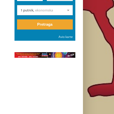
1 putnik
,
ekonomska
Pretraga
Avio karte