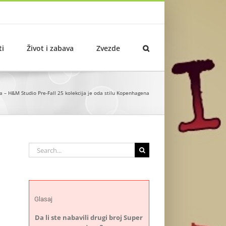
ti
Život i zabava
Zvezde
a – H&M Studio Pre-Fall 25 kolekcija je oda stilu Kopenhagena
Search
for:
Glasaj
Da li ste nabavili drugi broj Super