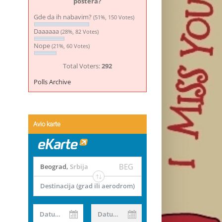
postera?
Gde da ih nabavim?
(51%, 150 Votes)
Daaaaaa
(28%, 82 Votes)
Nope
(21%, 60 Votes)
Total Voters:
292
Polls Archive
Avio karte
BEG
Beograd
,
Srbija
Destinacija (grad ili aerodrom)
Datum od
Datum do