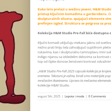
Kako leto prelazi u svežinu jeseni, H&M Stud
pristup ključnim komadima u garderoberu.
C
skulpturalnih silueta, spajajući elemente
str
prefinjen izgled. Struktura se poigrava sa pr
Kolekcija H&M Studio Pre-Fall biće dostupna o
Ključni komadi uključuju mekanu jaknu od svetlo
nežno prati liniju tela zahvaljujući suptilnom pleti
rukavima, kao i skulpturalnu tamnoplavu mini su
indigo nijansu sa izbledelim delovima za kontrast 
top od čipke donose ženstveni kontrast odvažni
„H&M Studio Pre-Fall 2025 capsule kolekcija je krojen
vremena. Tekstura je važna, birali smo materijale poput
mrežastim tkaninama. Upravo ta mešavina elemenata z
kolekcije H&M Studio.
avgust 5th, 2025
|
Lepota i moda
|
0 Comments