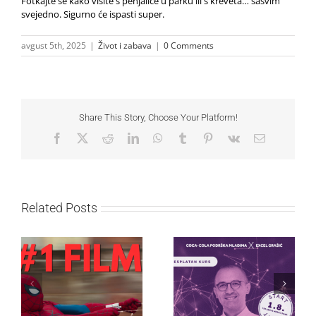
Fotkajte se kako visite s penjalice u parku ili s kreveta… sasvim
svejedno. Sigurno će ispasti super.
avgust 5th, 2025
|
Život i zabava
|
0 Comments
Share This Story, Choose Your Platform!
Facebook
X
Reddit
LinkedIn
WhatsApp
Tumblr
Pinterest
Vk
Email
Related Posts
Najuspešnije otvaranje
Priključi se besplatnoj
studijskog filma u Srbiji:
regionalnoj AI edukaciji
Spajdermen: Novi dan
i nauči kako da
oborio rekord već prvog
veštačku inteligenciju