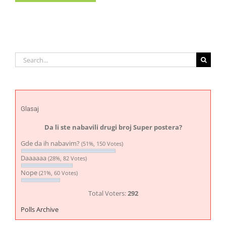
Search
for:
Glasaj
Da li ste nabavili drugi broj Super postera?
Gde da ih nabavim?
(51%, 150 Votes)
Daaaaaa
(28%, 82 Votes)
Nope
(21%, 60 Votes)
Total Voters:
292
Polls Archive