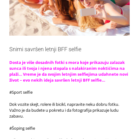
Snimi savršen letnji BFF selfie
Dosta je više dosadnih fotki s mora koje prikazuju zalazak
sunca ili tvoja i njena stopala s nalakiranim noktićima na
plaži… Vreme je da svojim letnjim selfiejima udahnete novi
život – evo nekih ideja savršen letnji BFF selfie…
#Sport selfie
Dok vozite skejt, rolere ili bicikl, napravite neku dobru fotku.
Važno je da budete u pokretu i da fotografija prikazuje ludu
zabavu.
#Šoping selfie