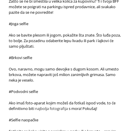
Zašto se ne bi smestila u velika kolica za kupovinu? Ti i tvoja BFF
možete se poigrati na parkingu ispred prodavnice, ali svakako
pazite da se ne povredite!
#Joga selfie
Ako se bavite plesom ili jogom, pokažite šta znate. Što luđa poza,
to bolje. Za pozadinu odaberite lepu livadu ili park i lajkovi će
samo pljuštati.
#Brkovi selfie
Ovo, naravno, mogu samo devojke s dugom kosom. Ali umesto
brkova, možete napraviti još milion zanimljivih grimasa. Samo
neka je veselo.
#Podvodni selfie
Ako imaš foto-aparat kojim možeš da fotkaš ispod vode, to će
definitivno biti
najbolja fotografija
s mora! Pokušaj!
#Selfie naopačke