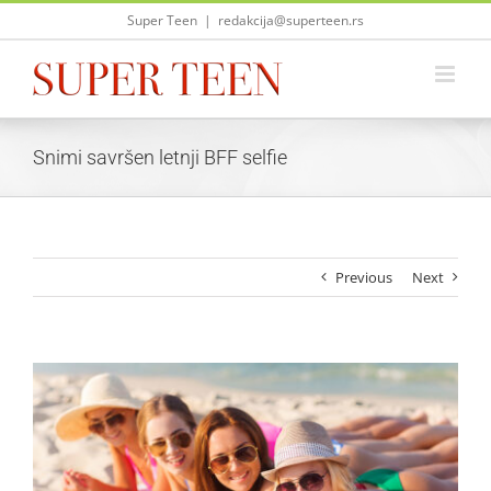
Skip
Super Teen
|
redakcija@superteen.rs
to
content
Snimi savršen letnji BFF selfie
Previous
Next
View
Larger
Image