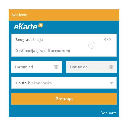
Avio karte
BEG
Beograd
,
Srbija
Destinacija (grad ili aerodrom)
Datum od
Datum do
1 putnik
,
ekonomska
Pretraga
Avio karte