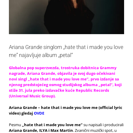
Ariana Grande singlom „hate that i made you love
me” najavljuje album „petal“
Globalna pop superzvezda, trostruka dobitnica Grammy
nagrade, Ariana Grande, objavila je svoj dugo očekivani
novi singl „hate that i made you love me”, prvo izdanje sa
njenog predstojećeg osmog studijskog albuma „petal“, koji
stiže 31. jula preko izdavačke kuće Republic Records
(Universal Music Group).
Ariana Grande – hate that i made you love me (official lyric
video) gledaj
OVDE
Pesmu
„hate that i made you love me”
su napisali i producirali
Ariana Grande, ILYA i Max Martin
. Zvanični muzički spot, u