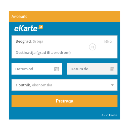
Avio karte
BEG
Beograd
,
Srbija
Destinacija (grad ili aerodrom)
Datum od
Datum do
1 putnik
,
ekonomska
Pretraga
Avio karte