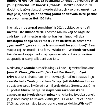
Billboard Hot 100 listi, sa pesmama „7 rings”, „break up with
your girlfriend, i’m bored” i „thank u, next”
. Godine 2020.
dodatno je učvrstila svoj rekorderski uspeh kao
prva umetnica
koja je u jednoj kalendarskoj godini debitovala sa tri pesme
na prvom mestu Hot 100 liste
.
Njen album
„eternal sunshine“
iz 2024. debitovao je na
#1
mestu liste Billboard 200
i postao
album koji se najduže
zadržao na #1 mestu u njenoj karijeri
, iznedrivši
dva
uzastopna debija na #1 mestu Hot 100 liste sa pesmama
„yes, and?” i „we can’t be friends (wait for your love)”
. Šireći
svoj uticaj i na muziku i na film,
„Wicked“
i
„Wicked: For Good“
takođe se ubrajaju među najuspešnije debitantske pozorišne
adaptacije u istoriji Billboard 200 liste.
Nedavno je
Grande
tumačila ulogu Glinde u igranim filmovima
Jona M. Chua
,
„Wicked“
i
„Wicked: For Good“
, uz
Cynthiju
Erivo
u ulozi Elphabe, kao i impresivnu glumačku postavu koju
čine
Michelle Yeoh, Jonathan Bailey i Jeff Goldblum
. Filmovi
su zajedno zaradili više od 1,2 milijarde dolara širom sveta, čime
su postali
filmski serijal sa najvećom zaradom ikada
zasnovan na brodvejskom mjuziklu
. Arianina izvedba donela
joj je nominacije za Oskara, Zlatni globus, BAFTA, Critics Choice i
SAG nagradu za najbolju sporednu glumicu, dok je
„Wicked“