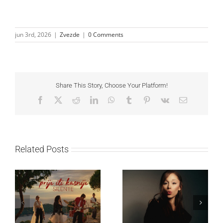
jun 3rd, 2026
|
Zvezde
|
0 Comments
Share This Story, Choose Your Platform!
Facebook
X
Reddit
LinkedIn
WhatsApp
Tumblr
Pinterest
Vk
Email
Related Posts
Ariana Grande objavila
Silente objavio novi
osmi studijski album
singl “Prije ili kasnije”
„petal“