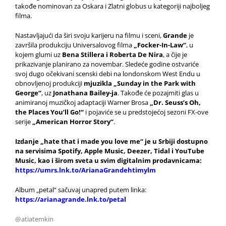
takođe nominovan za Oskara i Zlatni globus u kategoriji najboljeg
filma.
Nastavljajući da širi svoju karijeru na filmu i sceni,
Grande
je
završila produkciju Universalovog filma
„Focker-In-Law“
, u
kojem glumi uz
Bena Stillera i Roberta De Nira
, a čije je
prikazivanje planirano za novembar. Sledeće godine ostvariće
svoj dugo očekivani scenski debi na londonskom West Endu u
obnovljenoj produkciji
mjuzikla „Sunday in the Park with
George“
, uz
Jonathana Bailey-ja
. Takođe će pozajmiti glas u
animiranoj muzičkoj adaptaciji Warner Brosa
„Dr. Seuss’s Oh,
the Places You’ll Go!“
i pojaviće se u predstojećoj sezoni FX-ove
serije
„American Horror Story“
.
Izdanje
„hate that i made you love me“ je u Srbiji dostupno
na servisima Spotify, Apple Music, Deezer, Tidal i YouTube
Music, kao i širom sveta u svim digitalnim prodavnicama:
https://umrs.lnk.to/ArianaGrandehtimylm
Album „petal“ sačuvaj unapred putem linka:
https://arianagrande.lnk.to/petal
@atiatemkin