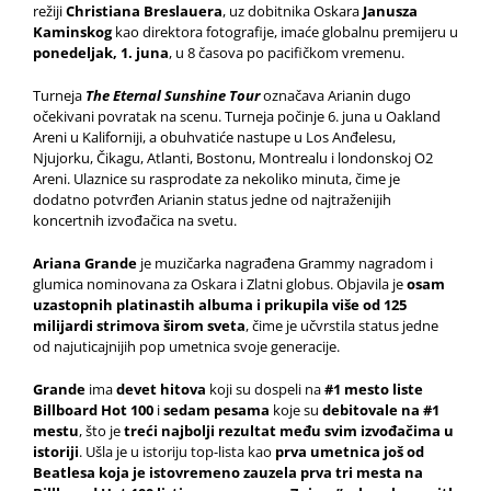
režiji
Christiana Breslauera
, uz dobitnika Oskara
Janusza
Kaminskog
kao direktora fotografije, imaće globalnu premijeru u
ponedeljak, 1. juna
, u 8 časova po pacifičkom vremenu.
Turneja
The Eternal Sunshine Tour
označava Arianin dugo
očekivani povratak na scenu. Turneja počinje 6. juna u Oakland
Areni u Kaliforniji, a obuhvatiće nastupe u Los Anđelesu,
Njujorku, Čikagu, Atlanti, Bostonu, Montrealu i londonskoj O2
Areni. Ulaznice su rasprodate za nekoliko minuta, čime je
dodatno potvrđen Arianin status jedne od najtraženijih
koncertnih izvođačica na svetu.
Ariana Grande
je muzičarka nagrađena Grammy nagradom i
glumica nominovana za Oskara i Zlatni globus. Objavila je
osam
uzastopnih platinastih albuma i prikupila više od 125
milijardi strimova širom sveta
, čime je učvrstila status jedne
od najuticajnijih pop umetnica svoje generacije.
Grande
ima
devet hitova
koji su dospeli na
#1 mesto liste
Billboard Hot 100
i
sedam pesama
koje su
debitovale na #1
mestu
, što je
treći najbolji rezultat među svim izvođačima u
istoriji
. Ušla je u istoriju top-lista kao
prva umetnica još od
Beatlesa koja je istovremeno zauzela prva tri mesta na