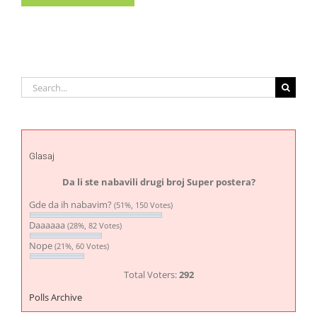
Search
for:
Glasaj
Da li ste nabavili drugi broj Super postera?
Gde da ih nabavim?
(51%, 150 Votes)
Daaaaaa
(28%, 82 Votes)
Nope
(21%, 60 Votes)
Total Voters:
292
Polls Archive